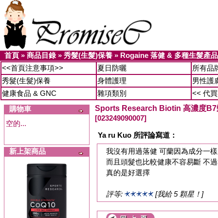
首頁
»
商品目錄
»
秀髮(生髮)保養
»
Rogaine 落健 & 多種生髮產品
<<首頁注意事項>>
夏日防曬
所有品
秀髮(生髮)保養
身體護理
男性護
健康食品 & GNC
雜項類別
<< 代
Sports Research Biotin 高濃
購物車
[023249090007]
空的...
Ya ru Kuo 所評論寫道：
新上架商品
我沒有用過落健 可蘭因為成分一樣
而且頭髮也比較健康不容易斷 不過
真的是好選擇
評等:
[我給 5 顆星！]