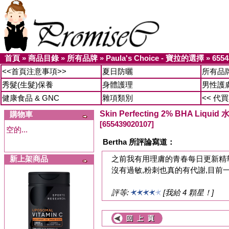
首頁
»
商品目錄
»
所有品牌
»
Paula's Choice - 寶拉的選擇
»
6554
<<首頁注意事項>>
夏日防曬
所有品
秀髮(生髮)保養
身體護理
男性護
健康食品 & GNC
雜項類別
<< 代
Skin Perfecting 2% BHA Liquid
購物車
[655439020107]
空的...
Bertha 所評論寫道：
新上架商品
之前我有用理膚的青春每日更新精華
沒有過敏,粉刺也真的有代謝,目前
評等:
[我給 4 顆星！]