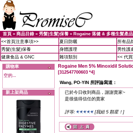
首頁
»
商品目錄
»
秀髮(生髮)保養
»
Rogaine 落健 & 多種生髮產品
<<首頁注意事項>>
夏日防曬
所有品
秀髮(生髮)保養
身體護理
男性護
健康食品 & GNC
雜項類別
<< 代
Rogaine Men 5% Minoxidil So
購物車
[312547700603 *4]
空的...
Wang, PO-YIN 所評論寫道：
新上架商品
已於今日收到商品，謝謝賣家~
是很值得信任的賣家
評等:
[我給 5 顆星！]