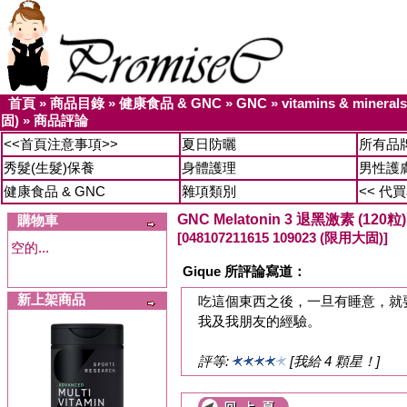
首頁
»
商品目錄
»
健康食品 & GNC
»
GNC
»
vitamins & miner
固)
»
商品評論
<<首頁注意事項>>
夏日防曬
所有品
秀髮(生髮)保養
身體護理
男性護
健康食品 & GNC
雜項類別
<< 代
GNC Melatonin 3 退黑激素 (120粒
購物車
[048107211615 109023 (限用大固)]
空的...
Gique 所評論寫道：
新上架商品
吃這個東西之後，一旦有睡意，就
我及我朋友的經驗。
評等:
[我給 4 顆星！]