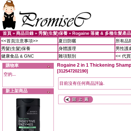
首頁
»
商品目錄
»
秀髮(生髮)保養
»
Rogaine 落健 & 多種生髮產品
<<首頁注意事項>>
夏日防曬
所有品
秀髮(生髮)保養
身體護理
男性護
健康食品 & GNC
雜項類別
<< 代
Rogaine 2 in 1 Thickening Sha
購物車
[312547202190]
空的...
目前沒有任何商品評論.
新上架商品