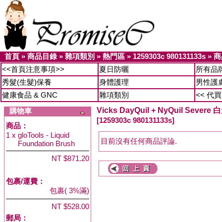
首頁
»
商品目錄
»
雜項類別
»
熱門區
»
1259303c 980131133s
»
商
<<首頁注意事項>>
夏日防曬
所有品
秀髮(生髮)保養
身體護理
男性護
健康食品 & GNC
雜項類別
<< 代
Vicks DayQuil + NyQuil Se
購物車
[1259303c 980131133s]
商品：
1 x
gloTools - Liquid
目前沒有任何商品評論.
Foundation Brush
NT $871.20
包裹/運費：
包裹( 3%滿)
NT $528.00
郵局：