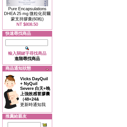
Pure Encapsulations
DHEA 25 mg 微粒化荷爾
蒙支持膠囊(60粒)
NT $808.50
快速尋找商品
輸入關鍵字尋找商品
進階尋找商品
商品通知狀態
Vicks DayQuil
+ NyQuil
Severe 白天+晚
上強效感冒膠囊
（48+24&
更新時通知我
推薦給親友