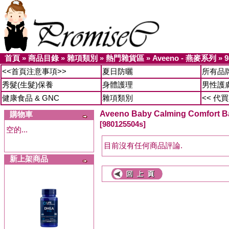
首頁
»
商品目錄
»
雜項類別
»
熱門雜貨區
»
Aveeno - 燕麥系列
»
9
<<首頁注意事項>>
夏日防曬
所有品
秀髮(生髮)保養
身體護理
男性護
健康食品 & GNC
雜項類別
<< 代
Aveeno Baby Calming Comfo
購物車
[980125504s]
空的...
目前沒有任何商品評論.
新上架商品