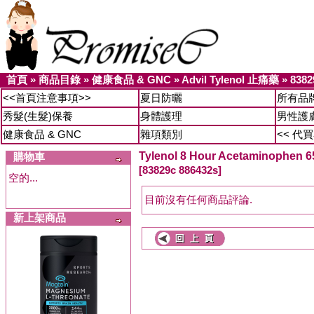
首頁
»
商品目錄
»
健康食品 & GNC
»
Advil Tylenol 止痛藥
»
8382
<<首頁注意事項>>
夏日防曬
所有品
秀髮(生髮)保養
身體護理
男性護
健康食品 & GNC
雜項類別
<< 代
Tylenol 8 Hour Acetaminop
購物車
[83829c 886432s]
空的...
目前沒有任何商品評論.
新上架商品