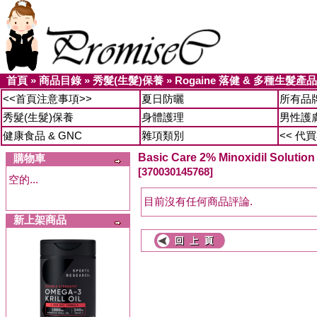
首頁
»
商品目錄
»
秀髮(生髮)保養
»
Rogaine 落健 & 多種生髮產品
<<首頁注意事項>>
夏日防曬
所有品
秀髮(生髮)保養
身體護理
男性護
健康食品 & GNC
雜項類別
<< 代
Basic Care 2% Minoxidil So
購物車
[370030145768]
空的...
目前沒有任何商品評論.
新上架商品