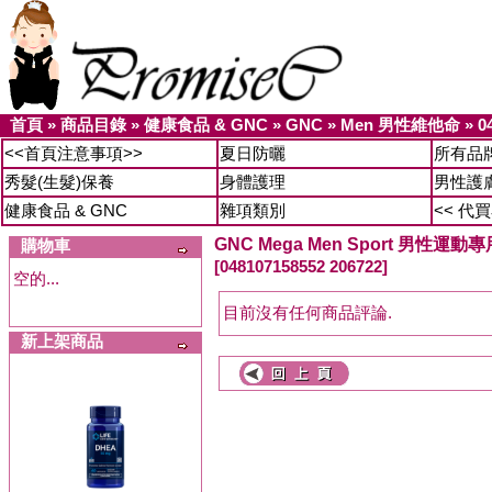
首頁
»
商品目錄
»
健康食品 & GNC
»
GNC
»
Men 男性維他命
»
0
<<首頁注意事項>>
夏日防曬
所有品
秀髮(生髮)保養
身體護理
男性護
健康食品 & GNC
雜項類別
<< 代
GNC Mega Men Sport 男性運
購物車
[048107158552 206722]
空的...
目前沒有任何商品評論.
新上架商品