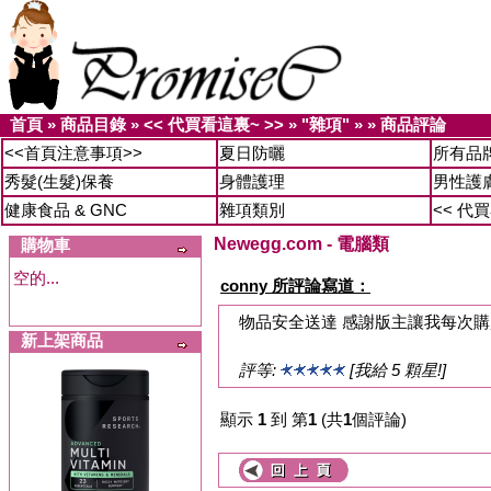
首頁
»
商品目錄
»
<< 代買看這裏~ >>
»
"雜項"
»
»
商品評論
<<首頁注意事項>>
夏日防曬
所有品
秀髮(生髮)保養
身體護理
男性護
健康食品 & GNC
雜項類別
<< 代
Newegg.com - 電腦類
購物車
空的...
conny 所評論寫道：
物品安全送達 感謝版主讓我每次
新上架商品
評等:
[我給 5 顆星!]
顯示
1
到 第
1
(共
1
個評論)