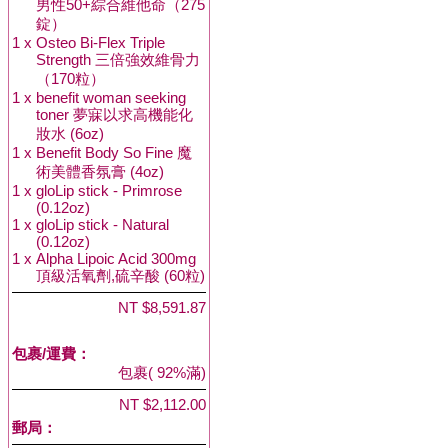
男性50+綜合維他命（275
錠）
1 x
Osteo Bi-Flex Triple
Strength 三倍強效維骨力
（170粒）
1 x
benefit woman seeking
toner 夢寐以求高機能化
妝水 (6oz)
1 x
Benefit Body So Fine 魔
術美體香氛膏 (4oz)
1 x
gloLip stick - Primrose
(0.12oz)
1 x
gloLip stick - Natural
(0.12oz)
1 x
Alpha Lipoic Acid 300mg
頂級活氧劑,硫辛酸 (60粒)
NT $8,591.87
包裹/運費：
包裹( 92%滿)
NT $2,112.00
郵局：