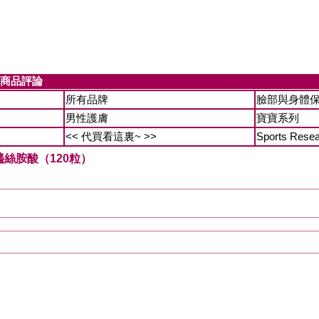
商品評論
所有品牌
臉部與身體
男性護膚
寶寶系列
<< 代買看這裏~ >>
Sports Rese
 磷脂醯絲胺酸（120粒）