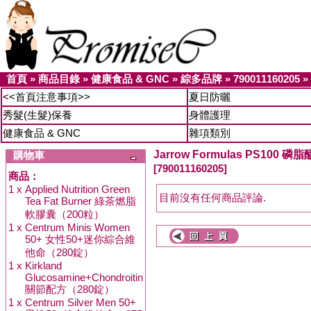
首頁
»
商品目錄
»
健康食品 & GNC
»
綜多品牌
»
790011160205
»
<<首頁注意事項>>
夏日防曬
秀髮(生髮)保養
身體護理
健康食品 & GNC
雜項類別
Jarrow Formulas PS100
購物車
[790011160205]
商品：
1 x
Applied Nutrition Green
目前沒有任何商品評論.
Tea Fat Burner 綠茶燃脂
軟膠囊（200粒）
1 x
Centrum Minis Women
50+ 女性50+迷你綜合維
他命（280錠）
1 x
Kirkland
Glucosamine+Chondroitin
關節配方（280錠）
1 x
Centrum Silver Men 50+