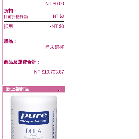
NT $0.00
折扣 :
NT $0
目前折抵餘額
抵用
-NT $0
贈品
:
尚未選擇
商品及運費合計：
NT $10,703.87
新上架商品