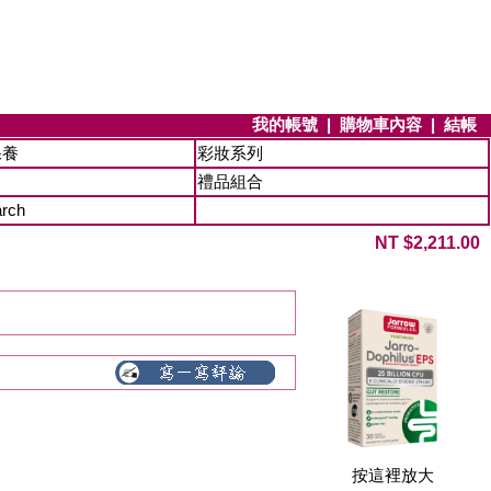
我的帳號
|
購物車內容
|
結帳
保養
彩妝系列
禮品組合
arch
NT $2,211.00
按這裡放大