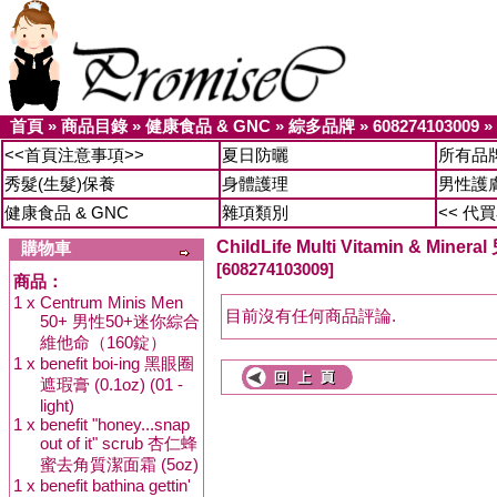
首頁
»
商品目錄
»
健康食品 & GNC
»
綜多品牌
»
608274103009
»
<<首頁注意事項>>
夏日防曬
所有品
秀髮(生髮)保養
身體護理
男性護
健康食品 & GNC
雜項類別
<< 代
ChildLife Multi Vitamin & 
購物車
[608274103009]
商品：
1 x
Centrum Minis Men
目前沒有任何商品評論.
50+ 男性50+迷你綜合
維他命（160錠）
1 x
benefit boi-ing 黑眼圈
遮瑕膏 (0.1oz) (01 -
light)
1 x
benefit "honey...snap
out of it" scrub 杏仁蜂
蜜去角質潔面霜 (5oz)
1 x
benefit bathina gettin'