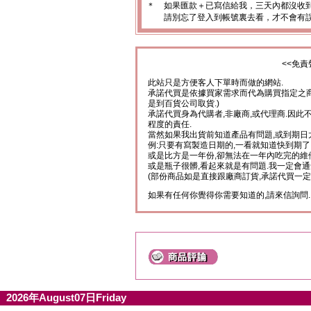
＊
如果匯款＋已寫信給我，三天內都沒收
請別忘了登入到帳號裏去看，才不會有
<<免責
此站只是方便客人下單時而做的網站.
承諾代買是依據買家需求而代為購買指定之商
是到百貨公司取貨.)
承諾代買身為代購者,非廠商,或代理商.因此
程度的責任.
當然如果我出貨前知道產品有問題,或到期日
例:只要有寫製造日期的,一看就知道快到期了
或是比方是一年份,卻無法在一年內吃完的維
或是瓶子很髒,看起來就是有問題.我一定會通
(部份商品如是直接跟廠商訂貨,承諾代買一定
如果有任何你覺得你需要知道的,請來信詢問.
2026年August07日Friday