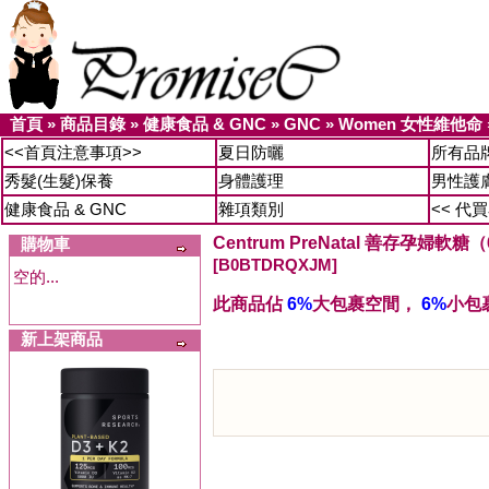
首頁
»
商品目錄
»
健康食品 & GNC
»
GNC
»
Women 女性維他命
<<首頁注意事項>>
夏日防曬
所有品
秀髮(生髮)保養
身體護理
男性護
健康食品 & GNC
雜項類別
<< 代
Centrum PreNatal 善存孕婦軟糖
購物車
[B0BTDRQXJM]
空的...
此商品佔
6%
大包裹空間，
6%
小包
新上架商品