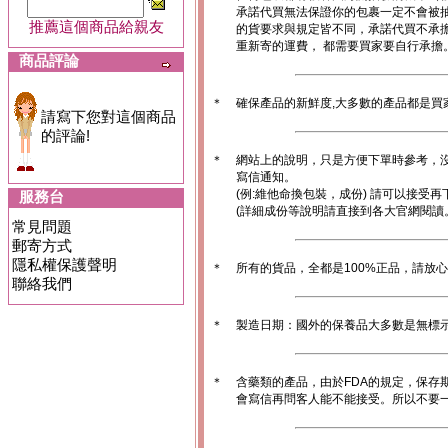
承諾代買無法保證你的包裹一定不會被
推薦這個商品給親友
的貨要求與規定皆不同，承諾代買不承
重新寄的運費， 都需要買家要自行承擔
商品評論
＊
確保產品的新鮮度,大多數的產品都是買
請寫下您對這個商品
的評論!
＊
網站上的說明，只是方便下單時參考，沒
寫信通知。
(例:維他命換包裝，成份) 請可以接受再
服務台
(詳細成份等說明請直接到各大官網閱讀
常見問題
郵寄方式
隱私權保護聲明
＊
所有的貨品，全都是100%正品，請放
聯絡我們
＊
製造日期：國外的保養品大多數是無標
＊
含藥類的產品，由於FDA的規定，保存
會寫信再問客人能不能接受。所以不要一