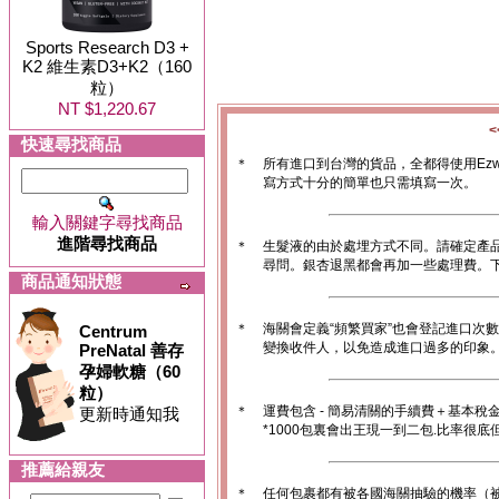
Sports Research D3 +
K2 維生素D3+K2（160
粒）
NT $1,220.67
快速尋找商品
＊
所有進口到台灣的貨品，全都得使用Ez
寫方式十分的簡單也只需填寫一次。
輸入關鍵字尋找商品
進階尋找商品
＊
生髮液的由於處埋方式不同。請確定產
尋問。銀杏退黑都會再加一些處理費。
商品通知狀態
＊
海關會定義“頻繁買家”也會登記進口次
Centrum
變換收件人，以免造成進口過多的印象。1
PreNatal 善存
孕婦軟糖（60
粒）
＊
運費包含 - 簡易清關的手續費＋基本稅
更新時通知我
*1000包裏會出王現一到二包.比率很
推薦給親友
＊
任何包裹都有被各國海關抽驗的機率（