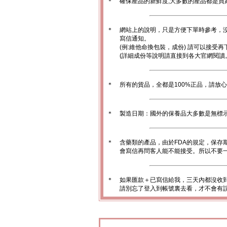
＊
確保產品的新鮮度,大多數的產品都是買
＊
網站上的說明，只是方便下單時參考，沒
寫信通知。
(例:維他命換包裝，成份) 請可以接受再
(詳細成份等說明請直接到各大官網閱讀
＊
所有的貨品，全都是100%正品，請放
＊
製造日期：國外的保養品大多數是無標
＊
含藥類的產品，由於FDA的規定，保存
會寫信再問客人能不能接受。所以不要一
＊
如果匯款＋已寫信給我，三天內都沒收
請別忘了登入到帳號裏去看，才不會有