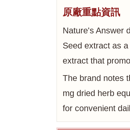
原廠重點資訊
Nature's Answer de
Seed extract as a
extract that promo
The brand notes t
mg dried herb equ
for convenient dai