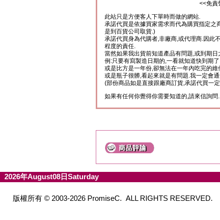
<<免責
此站只是方便客人下單時而做的網站.
承諾代買是依據買家需求而代為購買指定之商
是到百貨公司取貨.)
承諾代買身為代購者,非廠商,或代理商.因此
程度的責任.
當然如果我出貨前知道產品有問題,或到期日
例:只要有寫製造日期的,一看就知道快到期了
或是比方是一年份,卻無法在一年內吃完的維
或是瓶子很髒,看起來就是有問題.我一定會通
(部份商品如是直接跟廠商訂貨,承諾代買一定
如果有任何你覺得你需要知道的,請來信詢問.
2026年August08日Saturday
版權所有 © 2003-2026 PromiseC. ALL RIGHTS RESERVED