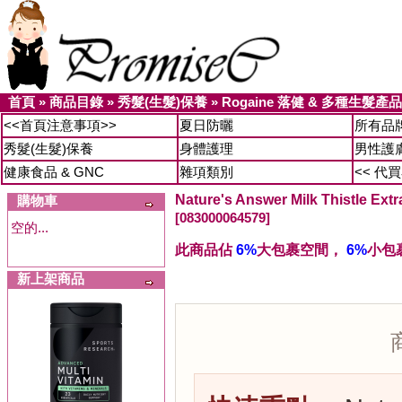
首頁
»
商品目錄
»
秀髮(生髮)保養
»
Rogaine 落健 & 多種生髮產品
<<首頁注意事項>>
夏日防曬
所有品
秀髮(生髮)保養
身體護理
男性護
健康食品 & GNC
雜項類別
<< 代
Nature's Answer Milk Thistle 
購物車
[083000064579]
空的...
此商品佔
6%
大包裹空間，
6%
小包
新上架商品