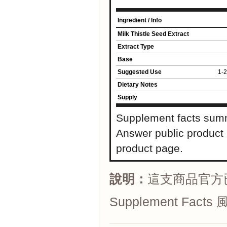
Ingredient / Info
Milk Thistle Seed Extract
Extract Type
Base
Suggested Use
1-2
Dietary Notes
Supply
Supplement facts summ
Answer public product 
product page.
說明：
這支商品官方
Supplement F