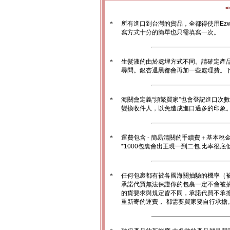
＊
所有進口到台灣的貨品，全都得使用Ez
寫方式十分的簡單也只需填寫一次。
＊
生髮液的由於處埋方式不同。請確定產
尋問。銀杏退黑都會再加一些處理費。
＊
海關會定義“頻繁買家”也會登記進口次
變換收件人，以免造成進口過多的印象。1
＊
運費包含 - 簡易清關的手續費＋基本稅
*1000包裏會出王現一到二包.比率很
＊
任何包裹都有被各國海關抽驗的機率（
承諾代買無法保證你的包裹一定不會被
的貨要求與規定皆不同，承諾代買不承
重新寄的運費， 都需要買家要自行承擔