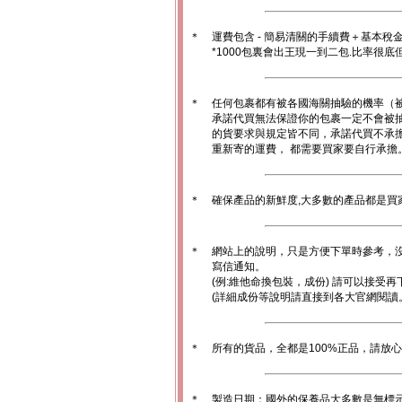
＊
運費包含 - 簡易清關的手續費＋基本稅
*1000包裏會出王現一到二包.比率很
＊
任何包裹都有被各國海關抽驗的機率（
承諾代買無法保證你的包裹一定不會被
的貨要求與規定皆不同，承諾代買不承
重新寄的運費， 都需要買家要自行承擔
＊
確保產品的新鮮度,大多數的產品都是買
＊
網站上的說明，只是方便下單時參考，沒
寫信通知。
(例:維他命換包裝，成份) 請可以接受再
(詳細成份等說明請直接到各大官網閱讀
＊
所有的貨品，全都是100%正品，請放
＊
製造日期：國外的保養品大多數是無標