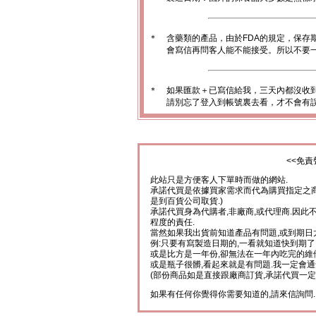
＊
含藥類的產品，由於FDA的規定，保存
會寫信再問客人能不能接受。所以不要一
＊
如果匯款＋已寫信給我，三天內都沒收
請別忘了登入到帳號裏去看，才不會有
<<免責
此站只是方便客人下單時而做的網站.
承諾代買是依據買家需求而代為購買指定之商
是到百貨公司取貨.)
承諾代買身為代購者,非廠商,或代理商.因此
程度的責任.
當然如果我出貨前知道產品有問題,或到期日
例:只要有寫製造日期的,一看就知道快到期了
或是比方是一年份,卻無法在一年內吃完的維
或是瓶子很髒,看起來就是有問題.我一定會通
(部份商品如是直接跟廠商訂貨,承諾代買一定
如果有任何你覺得你需要知道的,請來信詢問.