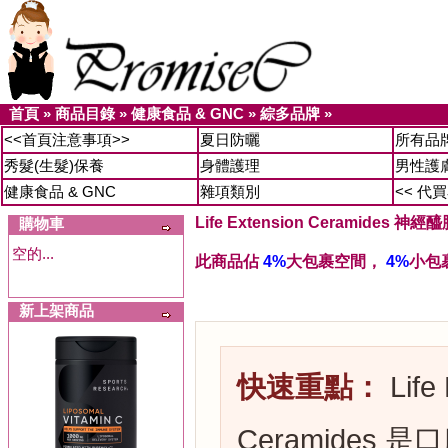
首頁
»
商品目錄
»
健康食品 & GNC
»
綜多品牌
»
<<首頁注意事項>>
夏日防曬
所有品
秀髮(生髮)保養
身體護理
男性護
健康食品 & GNC
雜項類別
<< 代
Life Extension Ceramides 神
購物車
空的...
此商品佔
4%
大包裹空間，
4%
小包
新上架商品
快速重點：
Life
Ceramides