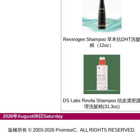
Revivogen Shampoo 草本抗DHT洗
精（12oz）
DS Labs Revita Shampoo 頭皮濃密
理洗髮精(31.3oz)
2026年August08日Saturday
版權所有 © 2003-2026 PromiseC. ALL RIGHTS RESERVED