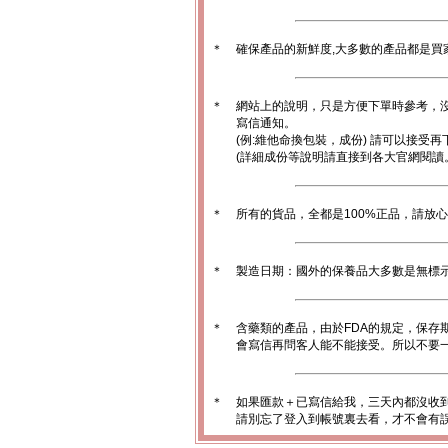
＊
確保產品的新鮮度,大多數的產品都是買
＊
網站上的說明，只是方便下單時參考，沒
寫信通知。
(例:維他命換包裝，成份) 請可以接受再
(詳細成份等說明請直接到各大官網閱讀
＊
所有的貨品，全都是100%正品，請放
＊
製造日期：國外的保養品大多數是無標
＊
含藥類的產品，由於FDA的規定，保存
會寫信再問客人能不能接受。所以不要一
＊
如果匯款＋已寫信給我，三天內都沒收
請別忘了登入到帳號裏去看，才不會有