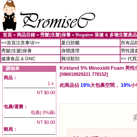
首頁
»
商品目錄
»
秀髮(生髮)保養
»
Rogaine 落健 & 多種生髮產品
<<首頁注意事項>>
夏日防曬
所有品
秀髮(生髮)保養
身體護理
男性護
健康食品 & GNC
雜項類別
<< 代
Kirkland 5% Minoxidil Foam 
購物車
[096619929221 778152]
商品：
1 x
此商品佔
19%
大包裹空間，
19%
小
NT $0.00
包裹/運費：
包裹( 0%滿)
NT $0.00
郵局：