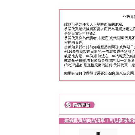
<<免責
此站只是方便客人下單時而做的網站.
承諾代買是依據買家需求而代為購買指定之商
是到百貨公司取貨.)
承諾代買身為代購者,非廠商,或代理商.因此
程度的責任.
當然如果我出貨前知道產品有問題,或到期日
例:只要有寫製造日期的,一看就知道快到期了
或是比方是一年份,卻無法在一年內吃完的維
或是瓶子很髒,看起來就是有問題.我一定會通
(部份商品如是直接跟廠商訂貨,承諾代買一定
如果有任何你覺得你需要知道的,請來信詢問.
建議購買的商品清單！可以參考看