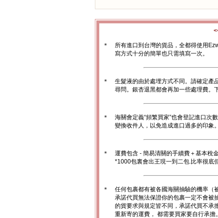
＊
所有進口到台灣的貨品，全都得使用Ez
寫方式十分的簡單也只需填寫一次。
＊
生髮液的由於處埋方式不同。請確定產
尋問。銀杏退黑都會再加一些處理費。
＊
海關會定義“頻繁買家”也會登記進口次
變換收件人，以免造成進口過多的印象。1
＊
運費包含 - 簡易清關的手續費＋基本稅
*1000包裏會出王現一到二包.比率很
＊
任何包裹都有被各國海關抽驗的機率（
承諾代買無法保證你的包裹一定不會被
的貨要求與規定皆不同，承諾代買不承
重新寄的運費， 都需要買家要自行承擔