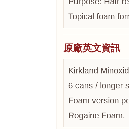
Purpose: Hair r
Topical foam fo
原廠英文資訊
Kirkland Minoxid
6 cans / longer 
Foam version pos
Rogaine Foam.