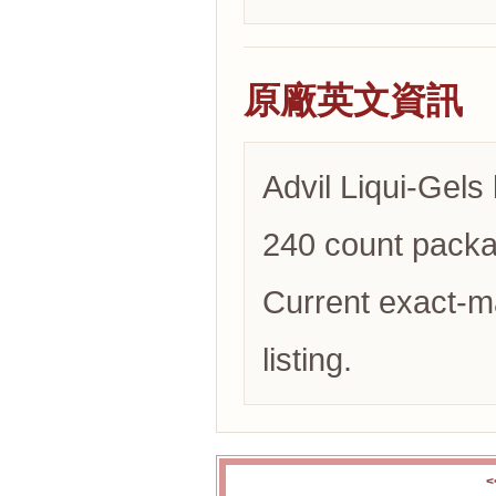
原廠英文資訊
Advil Liqui-Gels 
240 count packag
Current exact-m
listing.