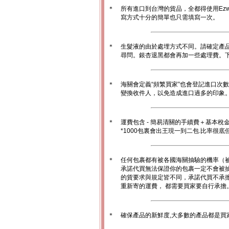
＊
所有進口到台灣的貨品，全都得使用Ez
寫方式十分的簡單也只需填寫一次。
＊
生髮液的由於處埋方式不同。請確定產
尋問。銀杏退黑都會再加一些處理費。
＊
海關會定義“頻繁買家”也會登記進口次
變換收件人，以免造成進口過多的印象。1
＊
運費包含 - 簡易清關的手續費＋基本稅
*1000包裏會出王現一到二包.比率很
＊
任何包裹都有被各國海關抽驗的機率（
承諾代買無法保證你的包裹一定不會被
的貨要求與規定皆不同，承諾代買不承
重新寄的運費， 都需要買家要自行承擔
＊
確保產品的新鮮度,大多數的產品都是買