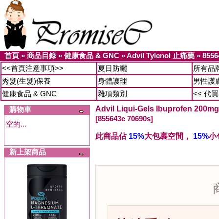
首頁
»
商品目錄
»
健康食品 & GNC
»
Advil Tylenol 止痛藥
»
8556
<<首頁注意事項>>
夏日防曬
所有品
秀髮(生髮)保養
身體護理
男性護
健康食品 & GNC
雜項類別
<< 代
Advil Liqui-Gels Ibuprofen
購物車
[855643c 70690s]
空的...
此商品佔
15%
大包裹空間，
15%
小
新上架商品