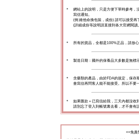
＊
網站上的說明，只是方便下單時參考，沒
寫信通知。
(例:維他命換包裝，成份) 請可以接受再
(詳細成份等說明請直接到各大官網閱讀
＊
所有的貨品，全都是100%正品，請放
＊
製造日期：國外的保養品大多數是無標
＊
含藥類的產品，由於FDA的規定，保存
會寫信再問客人能不能接受。所以不要一
＊
如果匯款＋已寫信給我，三天內都沒收
請別忘了登入到帳號裏去看，才不會有
<<免責