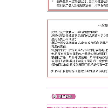
＊
如果匯款＋已寫信給我，三天內都沒收
請別忘了登入到帳號裏去看，才不會有
<<免責
此站只是方便客人下單時而做的網站.
承諾代買是依據買家需求而代為購買指定之商
是到百貨公司取貨.)
承諾代買身為代購者,非廠商,或代理商.因此
程度的責任.
當然如果我出貨前知道產品有問題,或到期日
例:只要有寫製造日期的,一看就知道快到期了
或是比方是一年份,卻無法在一年內吃完的維
或是瓶子很髒,看起來就是有問題.我一定會通
(部份商品如是直接跟廠商訂貨,承諾代買一定
如果有任何你覺得你需要知道的,請來信詢問.