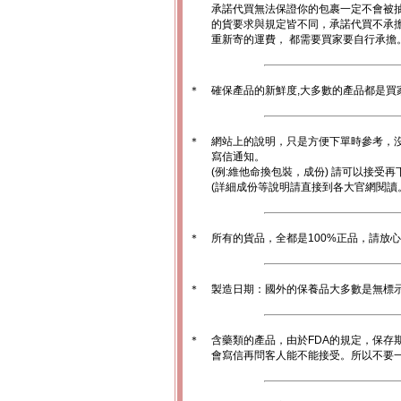
承諾代買無法保證你的包裹一定不會被
的貨要求與規定皆不同，承諾代買不承
重新寄的運費， 都需要買家要自行承擔
＊
確保產品的新鮮度,大多數的產品都是買
＊
網站上的說明，只是方便下單時參考，沒
寫信通知。
(例:維他命換包裝，成份) 請可以接受再
(詳細成份等說明請直接到各大官網閱讀
＊
所有的貨品，全都是100%正品，請放
＊
製造日期：國外的保養品大多數是無標
＊
含藥類的產品，由於FDA的規定，保存
會寫信再問客人能不能接受。所以不要一