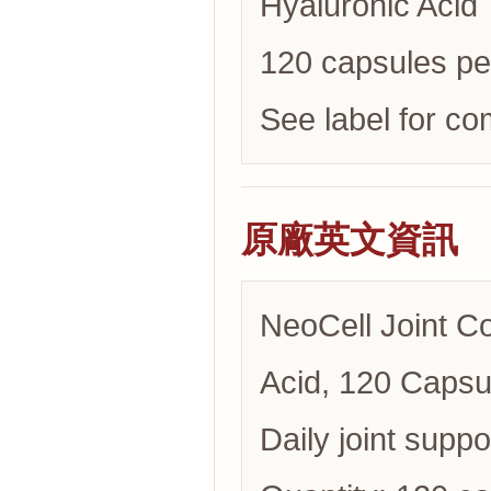
Hyaluronic Acid
120 capsules per
See label for co
原廠英文資訊
NeoCell Joint C
Acid, 120 Capsu
Daily joint suppo