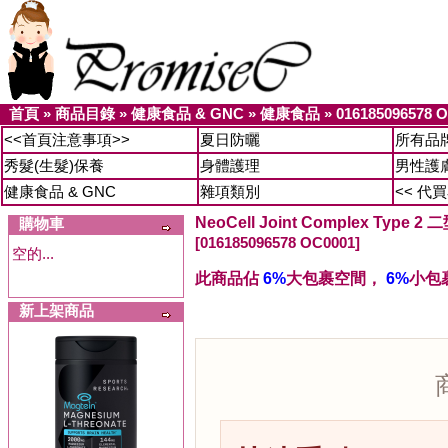
首頁
»
商品目錄
»
健康食品 & GNC
»
健康食品
»
016185096578 
<<首頁注意事項>>
夏日防曬
所有品
秀髮(生髮)保養
身體護理
男性護
健康食品 & GNC
雜項類別
<< 代
NeoCell Joint Complex Typ
購物車
[016185096578 OC0001]
空的...
此商品佔
6%
大包裹空間，
6%
小包
新上架商品