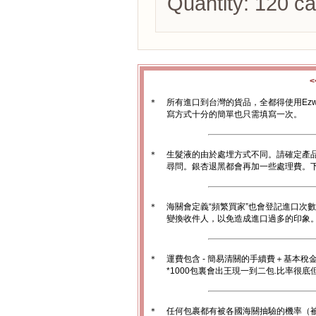
Quantity: 120 ca
＊
所有進口到台灣的貨品，全都得使用Ez
寫方式十分的簡單也只需填寫一次。
＊
生髮液的由於處埋方式不同。請確定產
尋問。銀杏退黑都會再加一些處理費。
＊
海關會定義“頻繁買家”也會登記進口次
變換收件人，以免造成進口過多的印象。1
＊
運費包含 - 簡易清關的手續費＋基本稅
*1000包裏會出王現一到二包.比率很
＊
任何包裹都有被各國海關抽驗的機率（