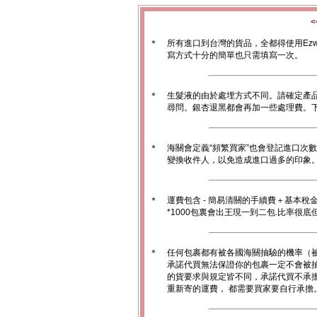
＊
所有進口到台灣的貨品，全都得使用Ez
寫方式十分的簡單也只需填寫一次。
＊
生髮液的由於處埋方式不同。請確定產
尋問。銀杏退黑都會再加一些處理費。
＊
海關會定義“頻繁買家”也會登記進口次
變換收件人，以免造成進口過多的印象。1
＊
運費包含 - 簡易清關的手續費＋基本稅
*1000包裏會出王現一到二包.比率很
＊
任何包裹都有被各國海關抽驗的機率（
承諾代買無法保證你的包裹一定不會被
的貨要求與規定皆不同，承諾代買不承
重新寄的運費， 都需要買家要自行承擔