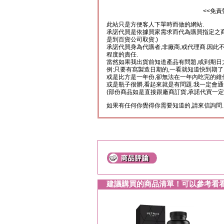
<<免責
此站只是方便客人下單時而做的網站.
承諾代買是依據買家需求而代為購買指定之商
是到百貨公司取貨.)
承諾代買身為代購者,非廠商,或代理商.因此
程度的責任.
當然如果我出貨前知道產品有問題,或到期日
例:只要有寫製造日期的,一看就知道快到期了
或是比方是一年份,卻無法在一年內吃完的維
或是瓶子很髒,看起來就是有問題.我一定會通
(部份商品如是直接跟廠商訂貨,承諾代買一定
如果有任何你覺得你需要知道的,請來信詢問.
建議購買的商品清單！可以參考看