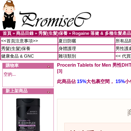
首頁
»
商品目錄
»
秀髮(生髮)保養
»
Rogaine 落健 & 多種生髮產品
<<首頁注意事項>>
夏日防曬
所有品
秀髮(生髮)保養
身體護理
男性護
健康食品 & GNC
雜項類別
<< 代
Procerin Tablets for Men 男性
購物車
[3]
空的...
此商品佔
15%
大包裹空間，
15%
小
新上架商品