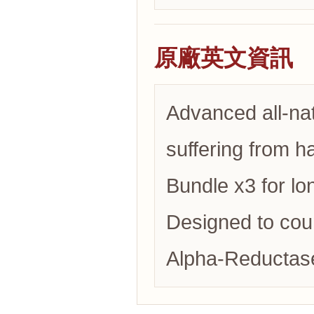
原廠英文資訊
Advanced all-nat
suffering from ha
Bundle x3 for lo
Designed to coun
Alpha-Reductas