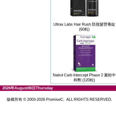
Ultrax Labs Hair Rush 防脫髮營養錠
(60粒)
Natrol Carb Intercept Phase 2 澱粉中
和劑 (120粒)
2026年August06日Thursday
版權所有 © 2003-2026 PromiseC. ALL RIGHTS RESERVED