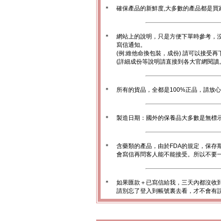
＊
確保產品的新鮮度,大多數的產品都是買
＊
網站上的說明，只是方便下單時參考，沒
寫信通知。
(例:維他命換包裝，成份) 請可以接受再
(詳細成份等說明請直接到各大官網閱讀
＊
所有的貨品，全都是100%正品，請放
＊
製造日期：國外的保養品大多數是無標
＊
含藥類的產品，由於FDA的規定，保存
會寫信再問客人能不能接受。所以不要一
＊
如果匯款＋已寫信給我，三天內都沒收
請別忘了登入到帳號裏去看，才不會有