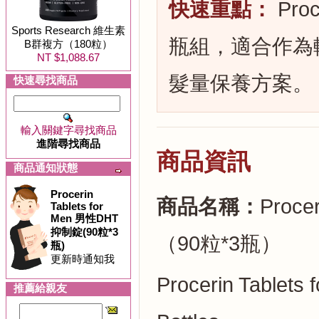
快速重點：
Pro
Sports Research 維生素
瓶組，適合作為
B群複方（180粒）
NT $1,088.67
髮量保養方案。
快速尋找商品
輸入關鍵字尋找商品
進階尋找商品
商品資訊
商品通知狀態
Procerin
商品名稱：
Proce
Tablets for
Men 男性DHT
抑制錠(90粒*3
（90粒*3瓶）
瓶)
更新時通知我
Procerin Tablets 
推薦給親友