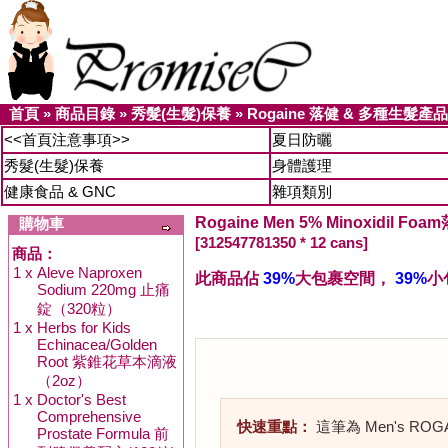
首頁
»
商品目錄
»
秀髮(生髮)保養
»
Rogaine 落健 & 多種生髮產品
<<首頁注意事項>>
夏日防曬
秀髮(生髮)保養
身體護理
健康食品 & GNC
雜項類別
Rogaine Men 5% Minoxidil F
購物車
[312547781350 * 12 cans]
商品：
1 x
Aleve Naproxen
此商品佔
39%
大包裹空間，
39%
小
Sodium 220mg 止痛
錠（320粒）
1 x
Herbs for Kids
Echinacea/Golden
Root 紫錐花草本滴液
（2oz）
1 x
Doctor's Best
Comprehensive
快速重點：
這筆為 Men's R
Prostate Formula 前