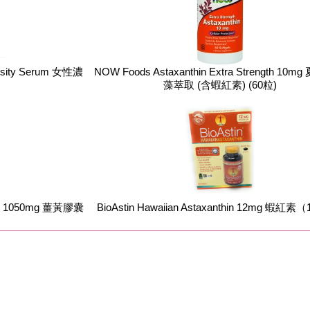
ensity Serum 女性濃
NOW Foods Astaxanthin Extra Strength 10
藻萃取 (含蝦紅素) (60粒)
min 1050mg 薑黃膠囊
BioAstin Hawaiian Astaxanthin 12mg 蝦紅素