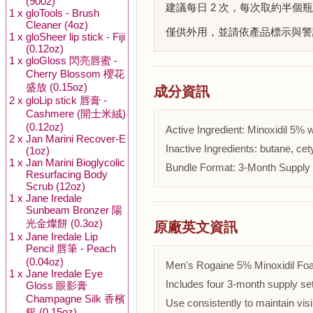
(9002)
建議每日 2 次，每次取約半
1 x
gloTools - Brush
Cleaner (4oz)
僅供外用，並請依產品標示與警
1 x
gloSheer lip stick - Fiji
(0.12oz)
1 x
gloGloss 閃亮唇蜜 -
Cherry Blossom 櫻花
盛放 (0.15oz)
成分資訊
2 x
gloLip stick 唇膏 -
Cashmere (開士米絨)
(0.12oz)
Active Ingredient: Minoxidil 5% 
2 x
Jan Marini Recover-E
Inactive Ingredients: butane, cety
(1oz)
1 x
Jan Marini Bioglycolic
Bundle Format: 3-Month Supply S
Resurfacing Body
Scrub (12oz)
1 x
Jane Iredale
Sunbeam Bronzer 陽
光金燦餅 (0.3oz)
原廠英文資訊
1 x
Jane Iredale Lip
Pencil 唇筆 - Peach
(0.04oz)
Men's Rogaine 5% Minoxidil Foam
1 x
Jane Iredale Eye
Includes four 3-month supply set
Gloss 眼影膏
Champagne Silk 香檳
Use consistently to maintain visi
銀 (0.15oz)