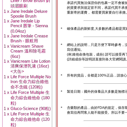
Liner / Brow Brush 斜
承諾代買無法保證你的包裹一定不會被
頭眉眼刷
的貨要求與規定皆不同，承諾代買不承
1 x
Jane Iredale Deluxe
重新寄的運費， 都需要買家要自行承擔
Spoolie Brush
1 x
Jane Iredale Lip
Pencil 唇筆 - Sienna
＊
確保產品的新鮮度,大多數的產品都是買
(0.04oz)
1 x
Jane Iredale Crease
Brush - 眼粧用
＊
網站上的說明，只是方便下單時參考，沒
1 x
Vanicream Shave
寫信通知。
Cream 溫和除毛霜
(例:維他命換包裝，成份) 請可以接受再
(6oz)
(詳細成份等說明請直接到各大官網閱讀
1 x
Vanicream Lite Lotion
清爽保溼乳液 (16oz)
<大缶>
＊
所有的貨品，全都是100%正品，請放
1 x
Life Force Multiple No
Iron 生命力綜合維他
命不含鐵 (120粒)
＊
製造日期：國外的保養品大多數是無標
1 x
Life Force Multiple 生
命力綜合維他命 (180
粒)
＊
含藥類的產品，由於FDA的規定，保存
1 x
Gluco-Science (90粒)
會寫信再問客人能不能接受。所以不要一
1 x
Life Force Multiple 生
命力綜合維他命 (120
粒)