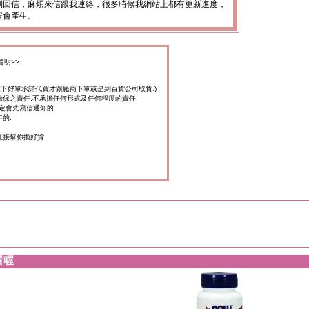
到回信，麻煩來信跟我連絡，很多時候我網站上都有更新進度，
誤會產生。
聲明>>
家下好單承諾代買才跟廠商下單或是到百貨公司取貨.)
擔保之責任.不承擔任何形式及任何程度的責任.
定會先寫信通知的.
的.
直接幫你換好貨.
看喔