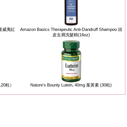
mg 夏威夷紅
Amazon Basics Therapeutic Anti-Dandruff Shampoo 頭
皮去屑洗髮精(16oz)
（120粒）
Nature's Bounty Lutein, 40mg 葉黃素 (30粒)