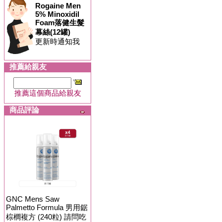
Rogaine Men
5% Minoxidil
Foam落健生髮
幕絲(12罐)
更新時通知我
推薦給親友
推薦這個商品給親友
商品評論
GNC Mens Saw
Palmetto Formula 男用鋸
棕櫚複方 (240粒) 請問吃