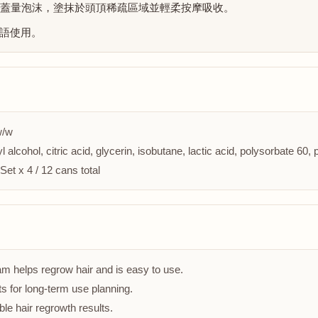
個瓶蓋量泡沫，塗抹於頭頂稀疏區域並輕柔按摩吸收。
語使用。
w/w
l alcohol, citric acid, glycerin, isobutane, lactic acid, polysorbate 60, 
et x 4 / 12 cans total
 helps regrow hair and is easy to use.
s for long-term use planning.
ble hair regrowth results.