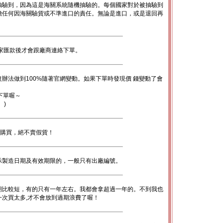
抽驗到，因為這是海關系統隨機抽驗的。每個國家對於被抽驗到
擔任何因海關驗貨或不準進口的責任。無論是進口，或是退回再
。
家匯款後才會跟廠商連絡下單。
辦法做到100%隨著官網變動。如果下單時發現價 錢變動了會
下單喔～
。)
心購買，絕不賣假貨！
示製造日期及有效期限的，一般只有出廠編號。
期比較短，有的只有一年左右。我都會拿超過一年的。不到我也
次買太多,才不會放到過期浪費了喔！