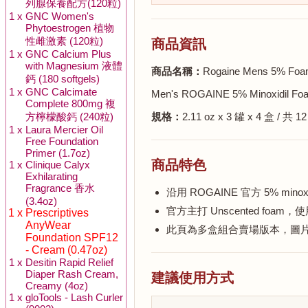
列腺保養配方(120粒)
1 x
GNC Women's
Phytoestrogen 植物
性雌激素 (120粒)
商品資訊
1 x
GNC Calcium Plus
with Magnesium 液體
商品名稱：
Rogaine Mens 5
鈣 (180 softgels)
1 x
GNC Calcimate
Men's ROGAINE 5% Minoxidil Foam 
Complete 800mg 複
方檸檬酸鈣 (240粒)
規格：
2.11 oz x 3 罐 x 4 盒 / 共 1
1 x
Laura Mercier Oil
Free Foundation
Primer (1.7oz)
商品特色
1 x
Clinique Calyx
Exhilarating
Fragrance 香水
沿用 ROGAINE 官方 5% min
(3.4oz)
官方主打 Unscented fo
1 x
Prescriptives
AnyWear
此頁為多盒組合賣場版本，圖片以官方
Foundation SPF12
- Cream (0.47oz)
1 x
Desitin Rapid Relief
Diaper Rash Cream,
建議使用方式
Creamy (4oz)
1 x
gloTools - Lash Curler