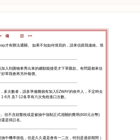
<< 備 註 >>
way才有辦法通關。 如果不知如何填寫的，請來信跟我連絡。填
品加入到購物車秀出來的總額能接受才下單匯款。有問題都來信
下好單我會再另外報價。
數，多次數者，請多準備幾個有加入EZWAY的收件人，不定時去
-6月 及7-12各享有六次免稅進口次數。
金。但不含頻繁稅或是被抽中強制正式清關的費用(600元台幣)
底但還是得註名。
被抽中機率很低，但是久久還是會有一二次，特別是過節期間 ）