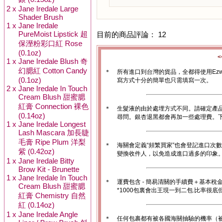
2 x
Jane Iredale Large
Shader Brush
1 x
Jane Iredale
PureMoist Lipstick 超
目前的商品評論： 12
保溼粉彩口紅 Rose
(0.1oz)
1 x
Jane Iredale Blush 奇
幻腮紅 Cotton Candy
＊
所有進口到台灣的貨品，全都得使用Ez
(0.1oz)
寫方式十分的簡單也只需填寫一次。
2 x
Jane Iredale In Touch
Cream Blush 甜蜜腮
紅膏 Connection 裸色
＊
生髮液的由於處埋方式不同。請確定產
(0.14oz)
尋問。銀杏退黑都會再加一些處理費。
1 x
Jane Iredale Longest
Lash Mascara 加長睫
毛膏 Ripe Plum 洋梨
＊
海關會定義“頻繁買家”也會登記進口次
紫 (0.42oz)
變換收件人，以免造成進口過多的印象。1
1 x
Jane Iredale Bitty
Brow Kit - Brunette
1 x
Jane Iredale In Touch
＊
運費包含 - 簡易清關的手續費＋基本稅
Cream Blush 甜蜜腮
*1000包裏會出王現一到二包.比率很
紅膏 Chemistry 自然
紅 (0.14oz)
1 x
Jane Iredale Angle
＊
任何包裹都有被各國海關抽驗的機率（