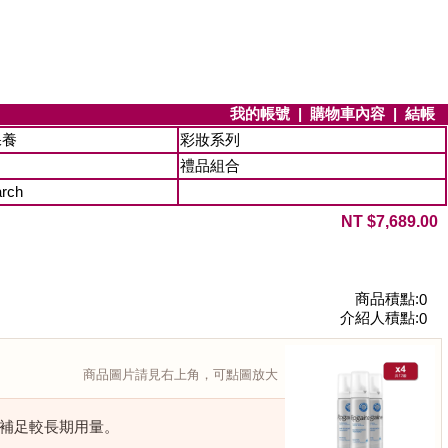
我的帳號
|
購物車內容
|
結帳
保養
彩妝系列
禮品組合
arch
NT $7,689.00
商品積點:
0
介紹人積點:
0
商品圖片請見右上角，可點圖放大
一次補足較長期用量。