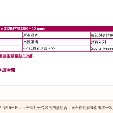
»
312547781350 * 12 cans
所有品牌
臉部與身體
男性護膚
寶寶系列
<< 代買看這裏~ >>
Sports Rese
oam落健生髮幕絲(12罐)
包裹空間
OGAINE 5% Foam 三個月份包裝的四盒組合，適合長期規律保養者