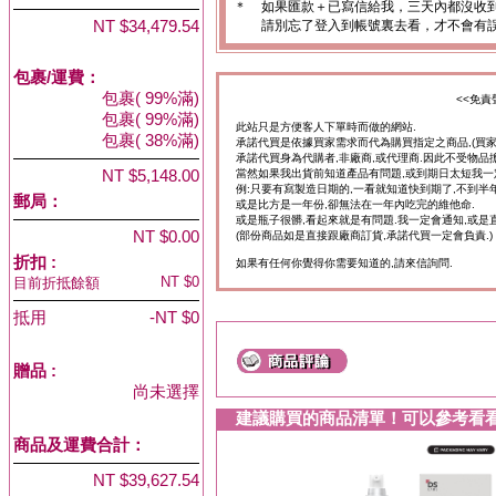
＊
如果匯款＋已寫信給我，三天內都沒收
NT $34,479.54
請別忘了登入到帳號裏去看，才不會有
包裹/運費：
包裹( 99%滿)
<<免責
包裹( 99%滿)
此站只是方便客人下單時而做的網站.
包裹( 38%滿)
承諾代買是依據買家需求而代為購買指定之商品,(買
承諾代買身為代購者,非廠商,或代理商.因此不受物品
NT $5,148.00
當然如果我出貨前知道產品有問題,或到期日太短我一
例:只要有寫製造日期的,一看就知道快到期了,不到半年
郵局：
或是比方是一年份,卻無法在一年內吃完的維他命.
或是瓶子很髒,看起來就是有問題.我一定會通知,或是
NT $0.00
(部份商品如是直接跟廠商訂貨,承諾代買一定會負責.)
折扣 :
如果有任何你覺得你需要知道的,請來信詢問.
NT $0
目前折抵餘額
抵用
-NT $0
贈品
:
尚未選擇
建議購買的商品清單！可以參考看
商品及運費合計：
NT $39,627.54