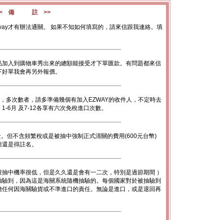
<< 備 註 >>
way才有辦法通關。 如果不知如何填寫的，請來信跟我連絡。填
品加入到購物車秀出來的總額能接受才下單匯款。有問題都來信
下好單我會再另外報價。
數，多次數者，請多準備幾個有加入EZWAY的收件人，不定時去
-6月 及7-12各享有六次免稅進口次數。
金。但不含頻繁稅或是被抽中強制正式清關的費用(600元台幣)
底但還是得註名。
被抽中機率很低，但是久久還是會有一二次，特別是過節期間 ）
抽驗到，因為這是海關系統隨機抽驗的。每個國家對於被抽驗到
擔任何因海關驗貨或不準進口的責任。無論是進口，或是退回再
。