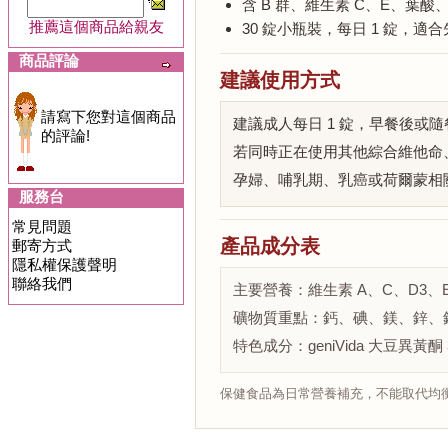
含 B 群、維生素 C、E、葉
推薦這個商品給親友
30 錠小瓶裝，每日 1 錠，
商品評論
建議使用方式
請寫下您對這個商品
建議成人每日 1 錠，早餐後
的評論!
若同時正在使用其他綜合維他命
孕婦、哺乳期、乳癌或荷爾蒙相
服務台
常見問題
產品成分表
郵寄方式
隱私權保護聲明
聯絡我們
主要營養：維生素 A、C、D3、
礦物質重點：鈣、碘、鎂、鋅、
特色成分：geniVida 大豆異黃酮
保健食品為日常營養補充，不能取代均