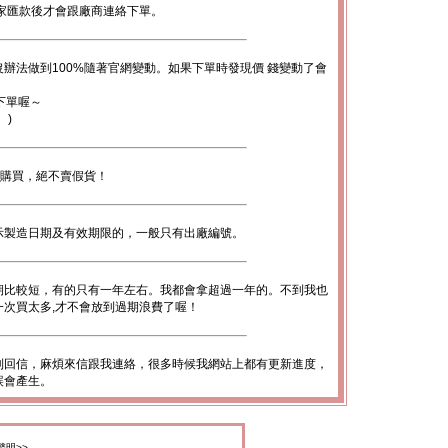
家匯款後才會跟廠商連絡下單。
辦法做到100%隨著官網變動。如果下單時發現價 錢變動了會
下單喔～
。)
心購買，絕不賣假貨！
示製造日期及有效期限的，一般只有出廠編號。
期比較短，有的只有一年左右。我都會拿超過一年的。不到我也
次買太多,才不會放到過期浪費了喔！
到回信，麻煩來信跟我連絡，很多時候我網站上都有更新進度，
誤會產生。
聲明>>