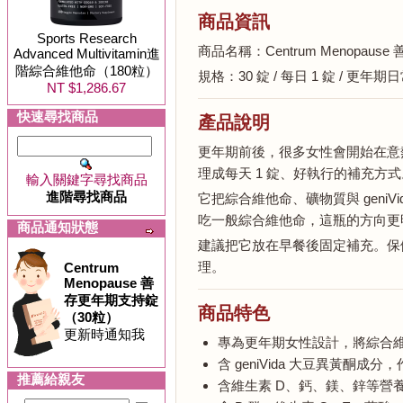
商品資訊
Sports Research
商品名稱：Centrum Menopau
Advanced Multivitamin進
階綜合維他命（180粒）
規格：30 錠 / 每日 1 錠 / 更
NT $1,286.67
快速尋找商品
產品說明
更年期前後，很多女性會開始在意
理成每天 1 錠、好執行的補充方式
輸入關鍵字尋找商品
進階尋找商品
它把綜合維他命、礦物質與 gen
吃一般綜合維他命，這瓶的方向更
商品通知狀態
建議把它放在早餐後固定補充。保
理。
Centrum
Menopause 善
存更年期支持錠
商品特色
（30粒）
更新時通知我
專為更年期女性設計，將綜合維
含 geniVida 大豆異黃
推薦給親友
含維生素 D、鈣、鎂、鋅等營