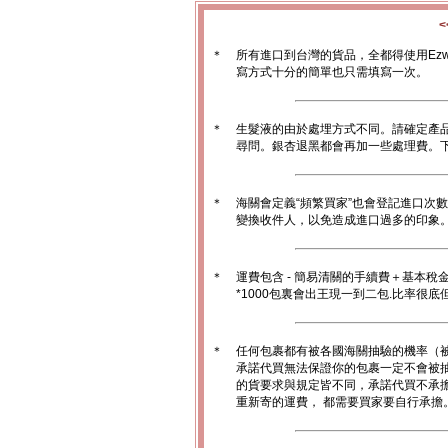
＊
所有進口到台灣的貨品，全都得使用Ez
寫方式十分的簡單也只需填寫一次。
＊
生髮液的由於處埋方式不同。請確定產
尋問。銀杏退黑都會再加一些處理費。
＊
海關會定義“頻繁買家”也會登記進口次
變換收件人，以免造成進口過多的印象。1
＊
運費包含 - 簡易清關的手續費＋基本稅
*1000包裏會出王現一到二包.比率很
＊
任何包裹都有被各國海關抽驗的機率（
承諾代買無法保證你的包裹一定不會被
的貨要求與規定皆不同，承諾代買不承
重新寄的運費， 都需要買家要自行承擔