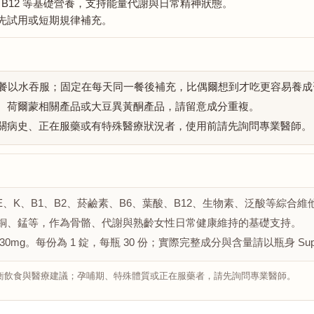
酸、B12 等基礎營養，支持能量代謝與日常精神狀態。
適合先試用或短期規律補充。
或隨餐以水吞服；固定在每天同一餐後補充，比偶爾想到才吃更容易養成
、荷爾蒙相關產品或大豆異黃酮產品，請留意成分重複。
關病史、正在服藥或有特殊醫療狀況者，使用前請先詢問專業醫師。
E、K、B1、B2、菸鹼素、B6、葉酸、B12、生物素、泛酸等綜合維
銅、錳等，作為骨骼、代謝與熟齡女性日常健康維持的基礎支持。
 30mg。每份為 1 錠，每瓶 30 份；實際完整成分與含量請以瓶身 Supple
衡飲食與醫療建議；孕哺期、特殊體質或正在服藥者，請先詢問專業醫師。