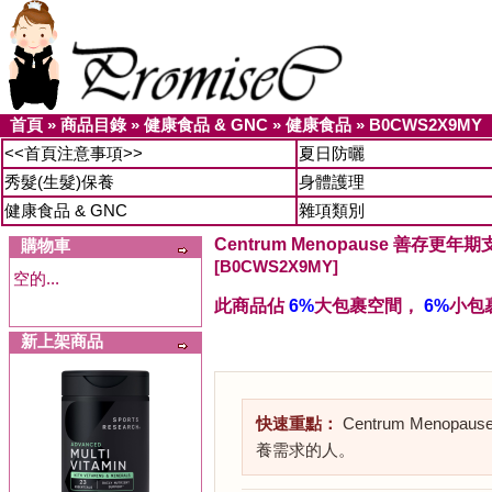
首頁
»
商品目錄
»
健康食品 & GNC
»
健康食品
»
B0CWS2X9MY
<<首頁注意事項>>
夏日防曬
秀髮(生髮)保養
身體護理
健康食品 & GNC
雜項類別
Centrum Menopause 善存更
購物車
[B0CWS2X9MY]
空的...
此商品佔
6%
大包裹空間，
6%
小包
新上架商品
快速重點：
Centrum Me
養需求的人。