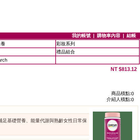
我的帳號
|
購物車內容
|
結帳
保養
彩妝系列
禮品組合
arch
NT $813.12
商品積點:
0
介紹人積點:
0
想同時補足基礎營養、能量代謝與熟齡女性日常保