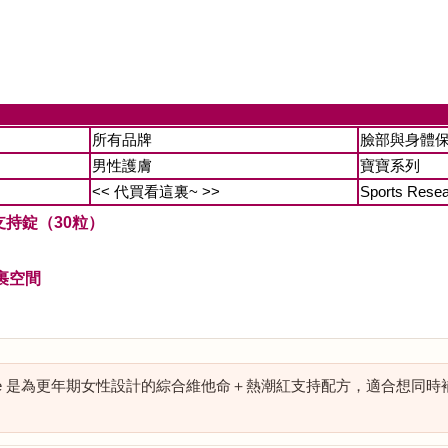
所有品牌
臉部與身體
男性護膚
寶寶系列
<< 代買看這裏~ >>
Sports Rese
年期支持錠（30粒）
裹空間
nopause 是為更年期女性設計的綜合維他命＋熱潮紅支持配方，適合