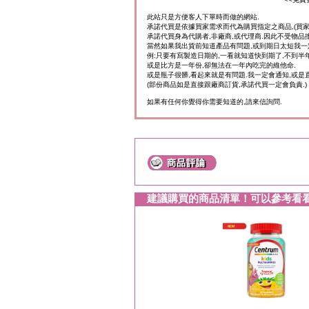
此站只是方便客人下單時而做的網站.
承諾代買是依據買家需求而代為購買指定之商品,(買
承諾代買身為代購者,非廠商,或代理商.因此不受物品
當然如果我出貨前知道產品有問題,或到期日太短我一
例:只要有寫製造日期的,一看就知道快到期了,不到半年
或是比方是一年份,卻無法在一年內吃完的維他命.
或是瓶子很髒,看起來就是有問題.我一定會通知,或是
(部份商品如是直接跟廠商訂貨,承諾代買一定會負責.)
如果有任何你覺得你需要知道的,請來信詢問.
建議購買的商品清單！可以參考看