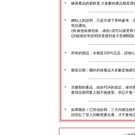
＊
確保產品的新鮮度,大多數的產品都是買
＊
網站上的說明，只是方便下單時參考，沒
寫信通知。
(例:維他命換包裝，成份) 請可以接受再
(詳細成份等說明請直接到各大官網閱讀
＊
所有的貨品，全都是100%正品，請放
＊
製造日期：國外的保養品大多數是無標
＊
含藥類的產品，由於FDA的規定，保存
會寫信再問客人能不能接受。所以不要一
＊
如果匯款＋已寫信給我，三天內都沒收
請別忘了登入到帳號裏去看，才不會有
<<免責