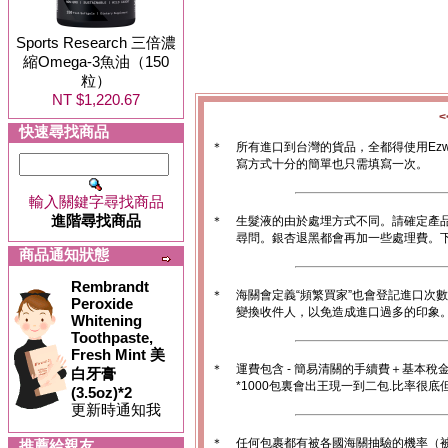
Sports Research 三倍濃
縮Omega-3魚油（150
粒）
NT $1,220.67
快速尋找商品
＊
所有進口到台灣的貨品，全都得使用Ez
寫方式十分的簡單也只需填寫一次。
輸入關鍵字尋找商品
進階尋找商品
＊
生髮液的由於處埋方式不同。請確定產
尋問。銀杏退黑都會再加一些處理費。
商品通知狀態
Rembrandt
＊
海關會定義“頻繁買家”也會登記進口次
Peroxide
變換收件人，以免造成進口過多的印象。1
Whitening
Toothpaste,
Fresh Mint 美
＊
運費包含 - 簡易清關的手續費＋基本稅
白牙膏
*1000包裏會出王現一到二包.比率很
(3.5oz)*2
更新時通知我
＊
任何包裹都有被各國海關抽驗的機率（
推薦給親友