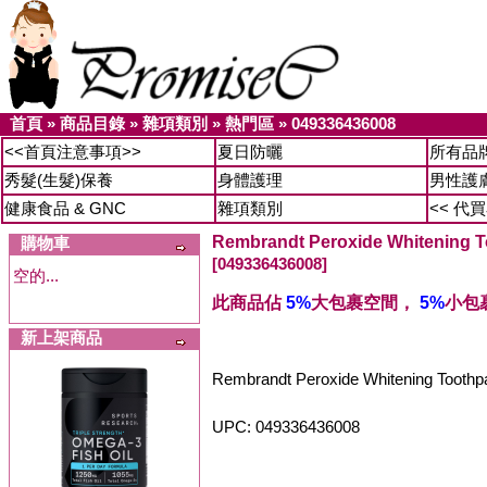
首頁
»
商品目錄
»
雜項類別
»
熱門區
»
049336436008
<<首頁注意事項>>
夏日防曬
所有品
秀髮(生髮)保養
身體護理
男性護
健康食品 & GNC
雜項類別
<< 代
Rembrandt Peroxide Whitening T
購物車
[049336436008]
空的...
此商品佔
5%
大包裹空間，
5%
小包
新上架商品
Rembrandt Peroxide Whitening Tooth
UPC: 049336436008