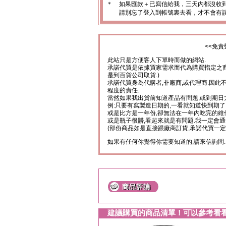
＊
如果匯款＋已寫信給我，三天內都沒收
請別忘了登入到帳號裏去看，才不會有
<<免責
此站只是方便客人下單時而做的網站.
承諾代買是依據買家需求而代為購買指定之商
是到百貨公司取貨.)
承諾代買身為代購者,非廠商,或代理商.因此
程度的責任.
當然如果我出貨前知道產品有問題,或到期日
例:只要有寫製造日期的,一看就知道快到期了
或是比方是一年份,卻無法在一年內吃完的維
或是瓶子很髒,看起來就是有問題.我一定會通
(部份商品如是直接跟廠商訂貨,承諾代買一定
如果有任何你覺得你需要知道的,請來信詢問.
建議購買的商品清單！可以參考看