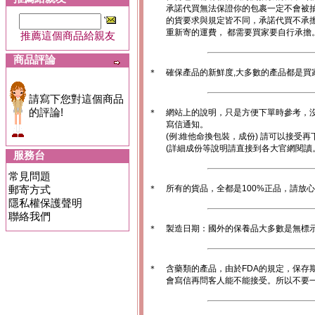
承諾代買無法保證你的包裹一定不會被
的貨要求與規定皆不同，承諾代買不承
重新寄的運費， 都需要買家要自行承擔
推薦這個商品給親友
商品評論
＊
確保產品的新鮮度,大多數的產品都是買
請寫下您對這個商品
的評論!
＊
網站上的說明，只是方便下單時參考，沒
寫信通知。
(例:維他命換包裝，成份) 請可以接受再
(詳細成份等說明請直接到各大官網閱讀
服務台
常見問題
郵寄方式
＊
所有的貨品，全都是100%正品，請放
隱私權保護聲明
聯絡我們
＊
製造日期：國外的保養品大多數是無標
＊
含藥類的產品，由於FDA的規定，保存
會寫信再問客人能不能接受。所以不要一