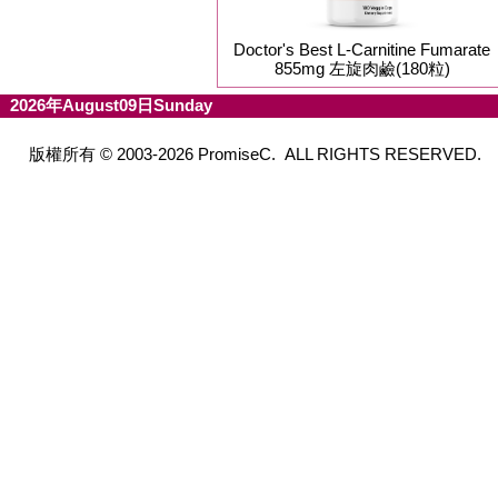
Doctor's Best L-Carnitine Fumarate
855mg 左旋肉鹼(180粒)
2026年August09日Sunday
版權所有 © 2003-2026 PromiseC. ALL RIGHTS RESERVED