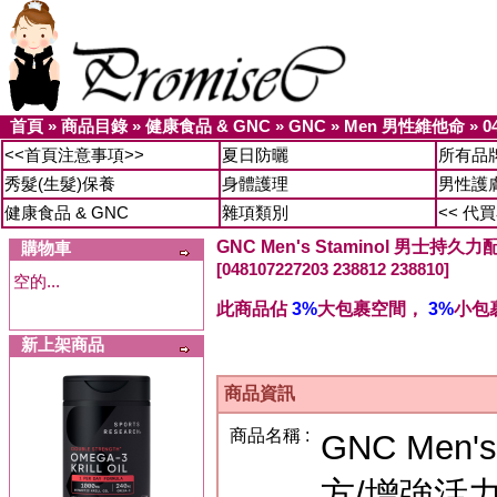
首頁
»
商品目錄
»
健康食品 & GNC
»
GNC
»
Men 男性維他命
»
0
<<首頁注意事項>>
夏日防曬
所有品
秀髮(生髮)保養
身體護理
男性護
健康食品 & GNC
雜項類別
<< 代
GNC Men's Staminol 男士持久
購物車
[048107227203 238812 238810]
空的...
此商品佔
3%
大包裹空間，
3%
小包
新上架商品
商品資訊
商品名稱 :
GNC Men'
方/增強活力