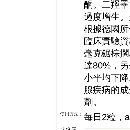
酮。二羥睪
過度增生。
根據德國所
臨床實驗資
毫克鋸棕擱
達80%，
小平均下降
腺疾病的成
劑。
使用方法 :
每日2粒，ac
成 份 表 :