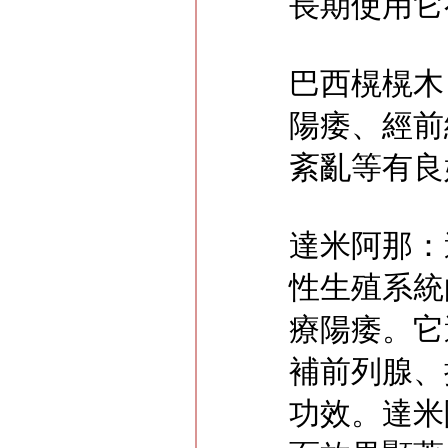
長期使用它
巴西榥榥木
陽痿、經前
紊亂等有良
達米阿那：
性生殖系統
療陽痿。它
補前列腺、
功效。達米