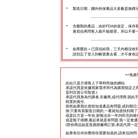
＊
製造日期：國外的保養品大多數是無標
＊
含藥類的產品，由於FDA的規定，保存
會寫信再問客人能不能接受。所以不要一
＊
如果匯款＋已寫信給我，三天內都沒收
請別忘了登入到帳號裏去看，才不會有
<<免責
此站只是方便客人下單時而做的網站.
承諾代買是依據買家需求而代為購買指定之商
是到百貨公司取貨.)
承諾代買身為代購者,非廠商,或代理商.因此
程度的責任.
當然如果我出貨前知道產品有問題,或到期日
例:只要有寫製造日期的,一看就知道快到期了
或是比方是一年份,卻無法在一年內吃完的維
或是瓶子很髒,看起來就是有問題.我一定會通
(部份商品如是直接跟廠商訂貨,承諾代買一定
如果有任何你覺得你需要知道的,請來信詢問.