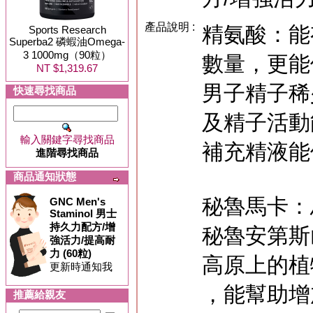
產品說明 :
精氨酸：能
Sports Research
Superba2 磷蝦油Omega-
3 1000mg（90粒）
數量，更能
NT $1,319.67
男子精子稀
快速尋找商品
及精子活動
輸入關鍵字尋找商品
補充精液能
進階尋找商品
商品通知狀態
秘魯馬卡：
GNC Men's
Staminol 男士
持久力配方/增
秘魯安第斯
強活力/提高耐
力 (60粒)
高原上的植
更新時通知我
，能幫助增
推薦給親友