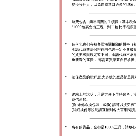
變換收件人，以免造成進口過多的印象。1
＊
運費包含 - 簡易清關的手續費＋基本稅
*1000包裏會出王現一到二包.比率很
＊
任何包裹都有被各國海關抽驗的機率（
承諾代買無法保證你的包裹一定不會被
的貨要求與規定皆不同，承諾代買不承
重新寄的運費， 都需要買家要自行承擔
＊
確保產品的新鮮度,大多數的產品都是買
＊
網站上的說明，只是方便下單時參考，沒
寫信通知。
(例:維他命換包裝，成份) 請可以接受再
(詳細成份等說明請直接到各大官網閱讀
＊
所有的貨品，全都是100%正品，請放