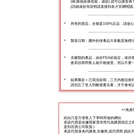
(例:維他命換包裝，成份) 請可以接受再
(詳細成份等說明請直接到各大官網閱讀
＊
所有的貨品，全都是100%正品，請放
＊
製造日期：國外的保養品大多數是無標
＊
含藥類的產品，由於FDA的規定，保存
會寫信再問客人能不能接受。所以不要一
＊
如果匯款＋已寫信給我，三天內都沒收
請別忘了登入到帳號裏去看，才不會有
<<免責
此站只是方便客人下單時而做的網站.
承諾代買是依據買家需求而代為購買指定之商
是到百貨公司取貨.)
承諾代買身為代購者,非廠商,或代理商.因此