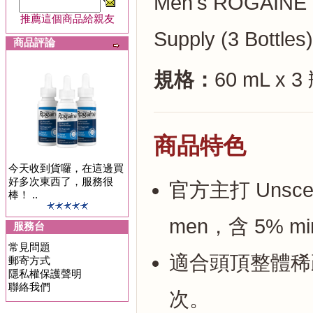
Men's ROGAINE 5%
推薦這個商品給親友
Supply (3 Bottles)
商品評論
規格：
60 mL x 3 
商品特色
今天收到貨囉，在這邊買
好多次東西了，服務很
官方主打 Unscented
棒！ ..
men，含 5% minox
服務台
常見問題
適合頭頂整體稀
郵寄方式
隱私權保護聲明
聯絡我們
次。