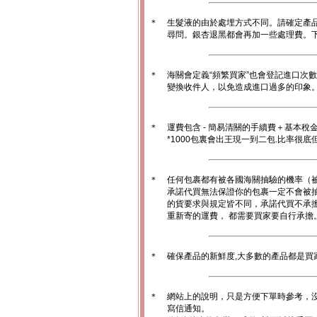
＊
生髮液的由於處埋方式不同。請確定產
尋問。銀杏退黑都會再加一些處理費。
＊
海關會定義“頻繁買家”也會登記進口次
變換收件人，以免造成進口過多的印象。1
＊
運費包含 - 簡易清關的手續費＋基本稅
*1000包裏會出王現一到二包.比率很
＊
任何包裹都有被各國海關抽驗的機率（
承諾代買無法保證你的包裹一定不會被
的貨要求與規定皆不同，承諾代買不承
重新寄的運費， 都需要買家要自行承擔
＊
確保產品的新鮮度,大多數的產品都是買
＊
網站上的說明，只是方便下單時參考，沒
寫信通知。