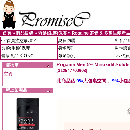
首頁
»
商品目錄
»
秀髮(生髮)保養
»
Rogaine 落健 & 多種生髮產品
<<首頁注意事項>>
夏日防曬
所有品
秀髮(生髮)保養
身體護理
男性護
健康食品 & GNC
雜項類別
<< 代
Rogaine Men 5% Minoxidil So
購物車
[312547700603]
空的...
此商品佔
9%
大包裹空間，
9%
小包
新上架商品