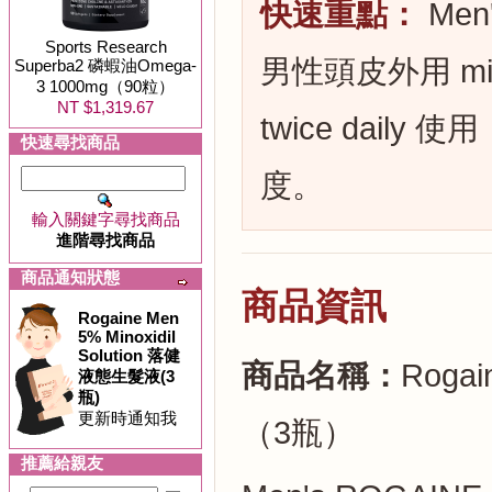
快速重點：
Men'
Sports Research
男性頭皮外用 mi
Superba2 磷蝦油Omega-
3 1000mg（90粒）
NT $1,319.67
twice daily 
快速尋找商品
度。
輸入關鍵字尋找商品
進階尋找商品
商品通知狀態
商品資訊
Rogaine Men
5% Minoxidil
Solution 落健
商品名稱：
Rogai
液態生髮液(3
瓶)
更新時通知我
（3瓶）
推薦給親友