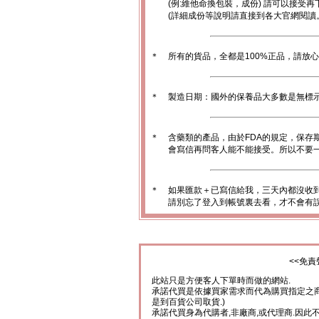
(例:維他命換包裝，成份) 請可以接受再
(詳細成份等說明請直接到各大官網閱讀
＊
所有的貨品，全都是100%正品，請放
＊
製造日期：國外的保養品大多數是無標
＊
含藥類的產品，由於FDA的規定，保存
會寫信再問客人能不能接受。所以不要一
＊
如果匯款＋已寫信給我，三天內都沒收
請別忘了登入到帳號裏去看，才不會有
<<免責
此站只是方便客人下單時而做的網站.
承諾代買是依據買家需求而代為購買指定之商
是到百貨公司取貨.)
承諾代買身為代購者,非廠商,或代理商.因此