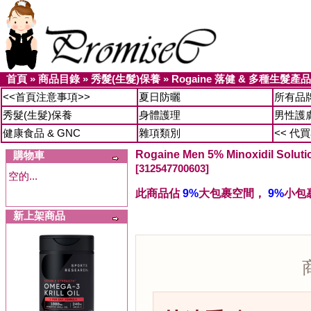
首頁
»
商品目錄
»
秀髮(生髮)保養
»
Rogaine 落健 & 多種生髮產品
<<首頁注意事項>>
夏日防曬
所有品
秀髮(生髮)保養
身體護理
男性護
健康食品 & GNC
雜項類別
<< 代
Rogaine Men 5% Minoxidil So
購物車
[312547700603]
空的...
此商品佔
9%
大包裹空間，
9%
小包
新上架商品