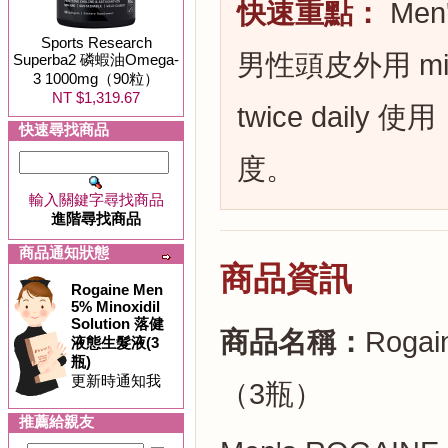
快速重點：
Men'
Sports Research
男性頭皮外用 mi
Superba2 磷蝦油Omega-
3 1000mg（90粒）
NT $1,319.67
twice daily 
快速尋找商品
度。
輸入關鍵字尋找商品
進階尋找商品
商品通知狀態
商品資訊
Rogaine Men
5% Minoxidil
Solution 落健
商品名稱：
Rogai
液態生髮液(3
瓶)
更新時通知我
（3瓶）
推薦給親友