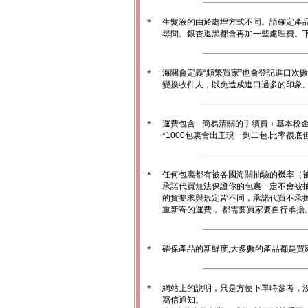
＊
生髮液的由於處埋方式不同。請確定產
尋問。銀杏退黑都會再加一些處理費。
＊
海關會定義“頻繁買家”也會登記進口次
變換收件人，以免造成進口過多的印象。1
＊
運費包含 - 簡易清關的手續費＋基本稅
*1000包裏會出王現一到二包.比率很
＊
任何包裹都有被各國海關抽驗的機率（
承諾代買無法保證你的包裹一定不會被
的貨要求與規定皆不同，承諾代買不承
重新寄的運費， 都需要買家要自行承擔
＊
確保產品的新鮮度,大多數的產品都是買
＊
網站上的說明，只是方便下單時參考，沒
寫信通知。