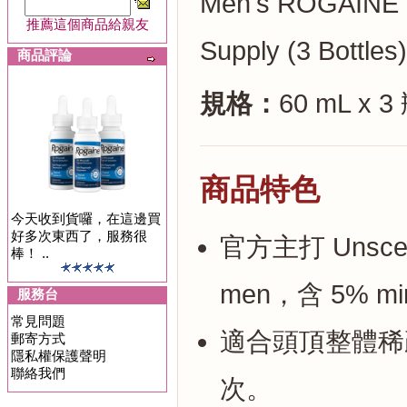
Men's ROGAINE 5%
推薦這個商品給親友
Supply (3 Bottles)
商品評論
規格：
60 mL x 3 
商品特色
今天收到貨囉，在這邊買
好多次東西了，服務很
官方主打 Unscented
棒！ ..
men，含 5% minox
服務台
常見問題
適合頭頂整體稀
郵寄方式
隱私權保護聲明
聯絡我們
次。