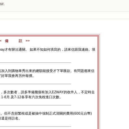
ir.
<< 備 註 >>
way才有辦法通關。 如果不知如何填寫的，請來信跟我連絡。填
品加入到購物車秀出來的總額能接受才下單匯款。有問題都來信
下好單我會再另外報價。
數，多次數者，請多準備幾個有加入EZWAY的收件人，不定時去
-6月 及7-12各享有六次免稅進口次數。
金。但不含頻繁稅或是被抽中強制正式清關的費用(600元台幣)
底但還是得註名。