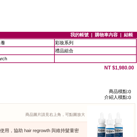
我的帳號
|
購物車內容
|
結帳
保養
彩妝系列
禮品組合
arch
NT $1,980.00
商品積點:
0
介紹人積點:
0
商品圖片請見右上角，可點圖放大
ly 使用，協助 hair regrowth 與維持髮量密