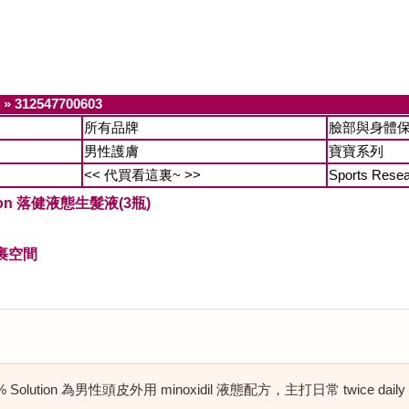
»
312547700603
所有品牌
臉部與身體
男性護膚
寶寶系列
<< 代買看這裏~ >>
Sports Rese
lution 落健液態生髮液(3瓶)
裹空間
5% Solution 為男性頭皮外用 minoxidil 液態配方，主打日常 twice dai