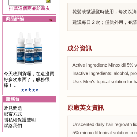
推薦這個商品給親友
乾髮或微濕髮時使用，每次以滴管
商品評論
建議每日 2 次；僅供外用，並
成分資訊
Active Ingredient: Minoxidil 5% w
Inactive Ingredients: alcohol, pro
今天收到貨囉，在這邊買
好多次東西了，服務很
Use: Men's topical solution for h
棒！ ..
服務台
原廠英文資訊
常見問題
郵寄方式
隱私權保護聲明
Unscented daily hair regrowth li
聯絡我們
5% minoxidil topical solution to r