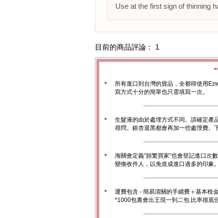
Use at the first sign of thinning ha
目前的商品評論： 1
＊
所有進口到台灣的貨品，全都得使用Ez
寫方式十分的簡單也只需填寫一次。
＊
生髮液的由於處埋方式不同。請確定產
尋問。銀杏退黑都會再加一些處理費。
＊
海關會定義“頻繁買家”也會登記進口次
變換收件人，以免造成進口過多的印象。1
＊
運費包含 - 簡易清關的手續費＋基本稅
*1000包裏會出王現一到二包.比率很