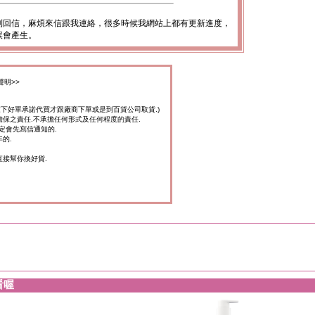
到回信，麻煩來信跟我連絡，很多時候我網站上都有更新進度，
誤會產生。
聲明>>
家下好單承諾代買才跟廠商下單或是到百貨公司取貨.)
擔保之責任.不承擔任何形式及任何程度的責任.
定會先寫信通知的.
的.
直接幫你換好貨.
看喔