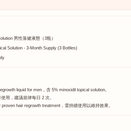
dil Solution 男性落健液態（3瓶）
l Solution - 3-Month Supply (3 Bottles)
ply
rowth liquid for men，含 5% minoxidil topical solution。
使用，建議規律每日 2 次。
y proven hair regrowth treatment，需持續使用以維持效果。