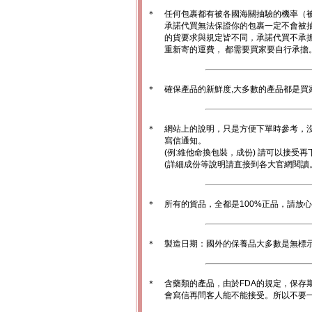
＊
任何包裹都有被各國海關抽驗的機率（
承諾代買無法保證你的包裹一定不會被
的貨要求與規定皆不同，承諾代買不承
重新寄的運費， 都需要買家要自行承擔
＊
確保產品的新鮮度,大多數的產品都是買
＊
網站上的說明，只是方便下單時參考，沒
寫信通知。
(例:維他命換包裝，成份) 請可以接受再
(詳細成份等說明請直接到各大官網閱讀
＊
所有的貨品，全都是100%正品，請放
＊
製造日期：國外的保養品大多數是無標
＊
含藥類的產品，由於FDA的規定，保存
會寫信再問客人能不能接受。所以不要一