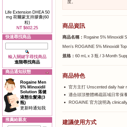
度。
Life Extension DHEA 50
mg 荷爾蒙支持膠囊(60
粒)
商品資訊
NT $602.25
快速尋找商品
商品名稱：
Rogaine 5% Minoxi
Men's ROGAINE 5% Minoxidil Topica
規格：
60 mL x 3 瓶 / 3-Month Sup
輸入關鍵字尋找商品
進階尋找商品
商品通知狀態
商品特色
Rogaine Men
5% Minoxidil
官方主打 Unscented daily hair reg
Solution 落健
適合頭頂整體稀疏區域日常保養
液態生髮液(3
ROGAINE 官方說明為 clinicall
瓶)
更新時通知我
推薦給親友
建議使用方式