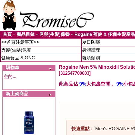
首頁
»
商品目錄
»
秀髮(生髮)保養
»
Rogaine 落健 & 多種生髮產品
<<首頁注意事項>>
夏日防曬
秀髮(生髮)保養
身體護理
健康食品 & GNC
雜項類別
Rogaine Men 5% Minoxidil So
購物車
[312547700603]
空的...
此商品佔
9%
大包裹空間，
9%
小包
新上架商品
快速重點：
Men's ROGAINE 