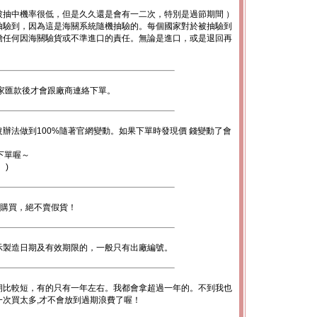
被抽中機率很低，但是久久還是會有一二次，特別是過節期間 ）
抽驗到，因為這是海關系統隨機抽驗的。每個國家對於被抽驗到
擔任何因海關驗貨或不準進口的責任。無論是進口，或是退回再
。
家匯款後才會跟廠商連絡下單。
辦法做到100%隨著官網變動。如果下單時發現價 錢變動了會
下單喔～
。)
心購買，絕不賣假貨！
示製造日期及有效期限的，一般只有出廠編號。
期比較短，有的只有一年左右。我都會拿超過一年的。不到我也
次買太多,才不會放到過期浪費了喔！