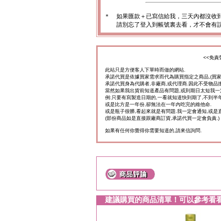
＊
如果匯款＋已寫信給我，三天內都沒收
請別忘了登入到帳號裏去看，才不會有
<<免責
此站只是方便客人下單時而做的網站.
承諾代買是依據買家需求而代為購買指定之商品,(買
承諾代買身為代購者,非廠商,或代理商.因此不受物品
當然如果我出貨前知道產品有問題,或到期日太短我一
例:只要有寫製造日期的,一看就知道快到期了,不到半年
或是比方是一年份,卻無法在一年內吃完的維他命.
或是瓶子很髒,看起來就是有問題.我一定會通知,或是
(部份商品如是直接跟廠商訂貨,承諾代買一定會負責.)
如果有任何你覺得你需要知道的,請來信詢問.
建議購買的商品清單！可以參考看