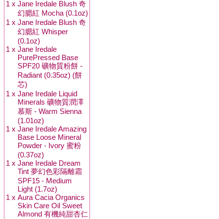
1 x
Jane Iredale Blush 奇
幻腮紅 Mocha (0.1oz)
1 x
Jane Iredale Blush 奇
幻腮紅 Whisper
(0.1oz)
1 x
Jane Iredale
PurePressed Base
SPF20 礦物質粉餅 -
Radiant (0.35oz) (餅
芯)
1 x
Jane Iredale Liquid
Minerals 礦物質潤澤
慕斯 - Warm Sienna
(1.01oz)
1 x
Jane Iredale Amazing
Base Loose Mineral
Powder - Ivory 蜜粉
(0.37oz)
1 x
Jane Iredale Dream
Tint 夢幻色彩隔離霜
SPF15 - Medium
Light (1.7oz)
1 x
Aura Cacia Organics
Skin Care Oil Sweet
Almond 有機純甜杏仁