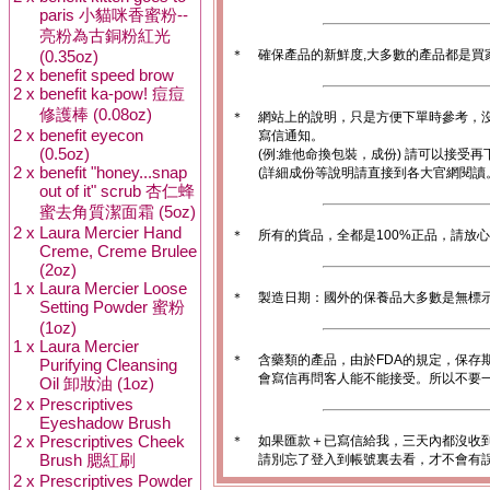
paris 小貓咪香蜜粉--
亮粉為古銅粉紅光
(0.35oz)
＊
確保產品的新鮮度,大多數的產品都是買
2 x
benefit speed brow
2 x
benefit ka-pow! 痘痘
修護棒 (0.08oz)
＊
網站上的說明，只是方便下單時參考，沒
2 x
benefit eyecon
寫信通知。
(0.5oz)
(例:維他命換包裝，成份) 請可以接受再
2 x
benefit "honey...snap
(詳細成份等說明請直接到各大官網閱讀
out of it" scrub 杏仁蜂
蜜去角質潔面霜 (5oz)
2 x
Laura Mercier Hand
＊
所有的貨品，全都是100%正品，請放
Creme, Creme Brulee
(2oz)
1 x
Laura Mercier Loose
＊
製造日期：國外的保養品大多數是無標
Setting Powder 蜜粉
(1oz)
1 x
Laura Mercier
＊
含藥類的產品，由於FDA的規定，保存
Purifying Cleansing
會寫信再問客人能不能接受。所以不要一
Oil 卸妝油 (1oz)
2 x
Prescriptives
Eyeshadow Brush
2 x
Prescriptives Cheek
＊
如果匯款＋已寫信給我，三天內都沒收
Brush 腮紅刷
請別忘了登入到帳號裏去看，才不會有
2 x
Prescriptives Powder