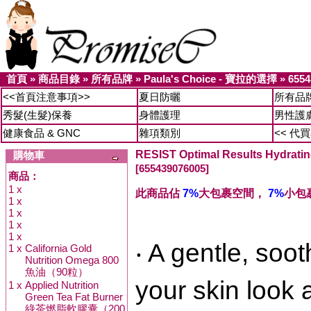
首頁
»
商品目錄
»
所有品牌
»
Paula's Choice - 寶拉的選擇
»
6554
<<首頁注意事項>>
夏日防曬
所有品
秀髮(生髮)保養
身體護理
男性護
健康食品 & GNC
雜項類別
<< 代
RESIST Optimal Results Hydr
購物車
[655439076005]
商品：
1 x
此商品佔
7%
大包裹空間，
7%
小包
1 x
1 x
1 x
1 x
‧ A gentle, soot
1 x
California Gold
Nutrition Omega 800
魚油（90粒）
your skin look 
1 x
Applied Nutrition
Green Tea Fat Burner
綠茶燃脂軟膠囊（200