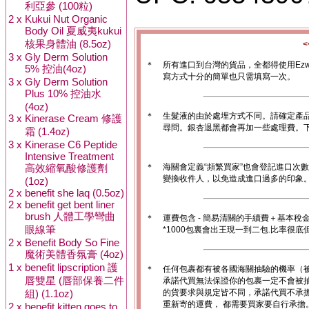
利亞參 (100粒)
2 x
Kukui Nut Organic
Body Oil 夏威夷kukui
核果身體油 (8.5oz)
3 x
Gly Derm Solution
＊
所有進口到台灣的貨品，全都得使用Ez
5% 控油(4oz)
寫方式十分的簡單也只需填寫一次。
3 x
Gly Derm Solution
Plus 10% 控油水
(4oz)
＊
生髮液的由於處埋方式不同。請確定產
3 x
Kinerase Cream 修護
尋問。銀杏退黑都會再加一些處理費。
霜 (1.4oz)
3 x
Kinerase C6 Peptide
Intensive Treatment
高效縮氧酸修護劑
＊
海關會定義“頻繁買家”也會登記進口次
變換收件人，以免造成進口過多的印象。1
(1oz)
2 x
benefit she laq (0.5oz)
2 x
benefit get bent liner
brush 人體工學彎曲
＊
運費包含 - 簡易清關的手續費＋基本稅
眼線筆
*1000包裏會出王現一到二包.比率很
2 x
Benefit Body So Fine
魔術美體香氛膏 (4oz)
1 x
benefit lipscription 護
＊
任何包裹都有被各國海關抽驗的機率（
唇雙星 (唇部保養二件
承諾代買無法保證你的包裹一定不會被
組) (1.1oz)
的貨要求與規定皆不同，承諾代買不承
重新寄的運費， 都需要買家要自行承擔
2 x
benefit kitten goes to