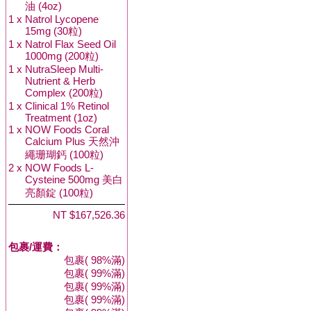
油 (4oz)
1 x
Natrol Lycopene
15mg (30粒)
1 x
Natrol Flax Seed Oil
1000mg (200粒)
1 x
NutraSleep Multi-
Nutrient & Herb
Complex (200粒)
1 x
Clinical 1% Retinol
Treatment (1oz)
1 x
NOW Foods Coral
Calcium Plus 天然沖
繩珊瑚鈣 (100粒)
2 x
NOW Foods L-
Cysteine 500mg 美白
亮顏錠 (100粒)
NT $167,526.36
包裹/運費：
包裹( 98%滿)
包裹( 99%滿)
包裹( 99%滿)
包裹( 99%滿)