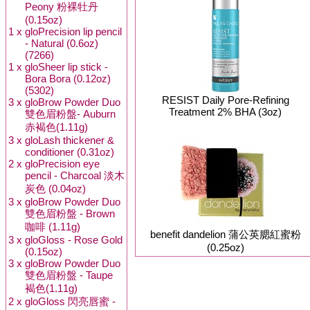
Peony 粉裸牡丹
(0.15oz)
1 x
gloPrecision lip pencil
- Natural (0.6oz)
(7266)
1 x
gloSheer lip stick -
Bora Bora (0.12oz)
(5302)
RESIST Daily Pore-Refining
3 x
gloBrow Powder Duo
Treatment 2% BHA (3oz)
雙色眉粉盤- Auburn
赤褐色(1.11g)
3 x
gloLash thickener &
conditioner (0.31oz)
2 x
gloPrecision eye
pencil - Charcoal 淡木
炭色 (0.04oz)
3 x
gloBrow Powder Duo
雙色眉粉盤 - Brown
咖啡 (1.11g)
benefit dandelion 蒲公英腮紅蜜粉
3 x
gloGloss - Rose Gold
(0.25oz)
(0.15oz)
3 x
gloBrow Powder Duo
雙色眉粉盤 - Taupe
褐色(1.11g)
2 x
gloGloss 閃亮唇蜜 -