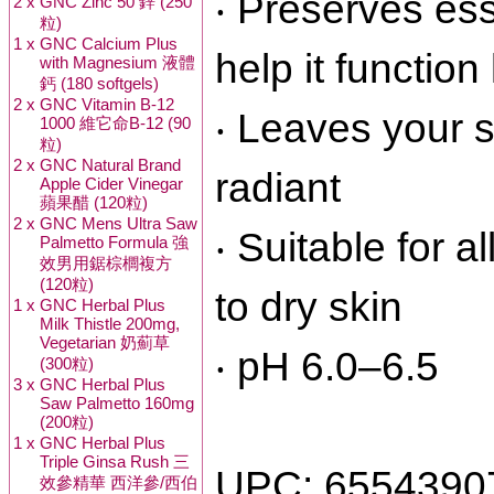
‧ Preserves es
2 x
GNC Zinc 50 鋅 (250
粒)
1 x
GNC Calcium Plus
help it function
with Magnesium 液體
鈣 (180 softgels)
2 x
GNC Vitamin B-12
‧ Leaves your s
1000 維它命B-12 (90
粒)
2 x
GNC Natural Brand
radiant
Apple Cider Vinegar
蘋果醋 (120粒)
2 x
GNC Mens Ultra Saw
‧ Suitable for a
Palmetto Formula 強
效男用鋸棕櫚複方
(120粒)
to dry skin
1 x
GNC Herbal Plus
Milk Thistle 200mg,
Vegetarian 奶薊草
‧ pH 6.0–6.5
(300粒)
3 x
GNC Herbal Plus
Saw Palmetto 160mg
(200粒)
1 x
GNC Herbal Plus
Triple Ginsa Rush 三
UPC: 6554390
效參精華 西洋參/西伯