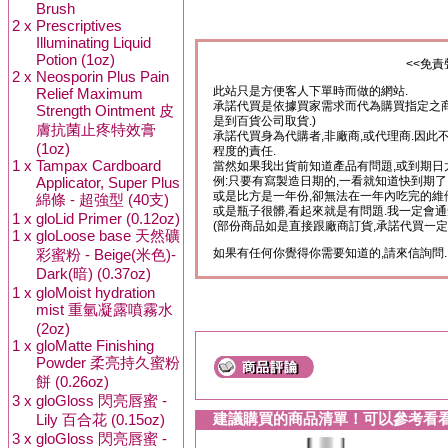
Brush
2 x
Prescriptives
Illuminating Liquid
Potion (1oz)
<<免責
2 x
Neosporin Plus Pain
Relief Maximum
此站只是方便客人下單時而做的網站.
承諾代買是依據買家需求而代為購買指定之商
Strength Ointment 皮
是到百貨公司取貨.)
膚抗菌止疼特效膏
承諾代買身為代購者,非廠商,或代理商.因此
(1oz)
程度的責任.
1 x
Tampax Cardboard
當然如果我出貨前知道產品有問題,或到期日
Applicator, Super Plus
例:只要有寫製造日期的,一看就知道快到期了
或是比方是一年份,卻無法在一年內吃完的維
綿條 - 超強型 (40支)
或是瓶子很髒,看起來就是有問題.我一定會通
1 x
gloLid Primer (0.12oz)
(部份商品如是直接跟廠商訂貨,承諾代買一定
1 x
gloLoose base 天然礦
彩蜜粉 - Beige(米色)-
如果有任何你覺得你需要知道的,請來信詢問.
Dark(暗) (0.37oz)
1 x
gloMoist hydration
mist 重氫凝露噴霧水
(2oz)
1 x
gloMatte Finishing
Powder 柔亮持久蜜粉
餅 (0.26oz)
3 x
gloGloss 閃亮唇蜜 -
建議購買的商品清單！可以參考看
Lily 百合花 (0.15oz)
3 x
gloGloss 閃亮唇蜜 -