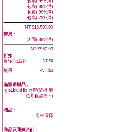
包裹( 99%滿)
包裹( 98%滿)
包裹( 99%滿)
包裹( 72%滿)
NT $16,500.00
郵局：
大固( 98%滿)
NT $950.00
折扣 :
NT $0
目前折抵餘額
抵用
-NT $0
滿額送贈品 :
gloLiquid lip 唇蜜(隨機,顏
色都很漂亮 ~)
贈品
:
尚未選擇
商品及運費合計：