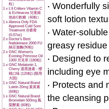
‧ Wonderfully s
粒）
1 x
L'il Critters Vitamin C
& Echinacea 兒童維
soft lotion text
他命C軟糖（60粒）
1 x
Abreva Only FDA
Approved Cold Sore
‧ Water-soluble 
Treatment 冷瘡膏
(0.07oz)
2 x
Doctor's Best
greasy residue
Nattokinase 2000 FU
納豆激酶(90粒)
2 x
GNC Women's
‧ Designed to 
Evening Primrose Oil
1300 月見草 (180粒)
1 x
GNC Melatonin 1,
Cherry 退黑激素 - 櫻
including eye m
桃口味 (120粒) (限用
大固)
‧ Protects and 
1 x
GNC Natural Brand
Lutein 20mg 葉黃素
(60粒)
the cleansing 
1 x
GNC Natural Brand
Bromelain 500mg 鳳
梨酵素 (60粒)