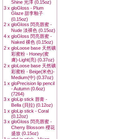
Shine 光澤 (0.15oz)
3 x
gloGloss - Plum
Glaze 甜李釉子
(0.15oz)
2 x
gloGloss 閃亮唇蜜 -
Nude 淡裸色 (0.15oz)
4 x
gloGloss 閃亮唇蜜 -
Naked 裸色 (0.15oz)
2 x
gloLoose base 天然礦
彩蜜粉 - Honey(蜜
膚)-Light(亮) (0.37oz)
2 x
gloLoose base 天然礦
彩蜜粉 - Beige(米色)-
Medium(中) (0.37oz)
1 x
gloPrecision lip pencil
- Autumn (0.6oz)
(7264)
3 x
gloLip stick 唇膏 -
Bella (貝拉) (0.12oz)
1 x
gloLip stick - Coral
(0.12oz)
3 x
gloGloss 閃亮唇蜜 -
Cherry Blossom 櫻花
盛放 (0.15oz)