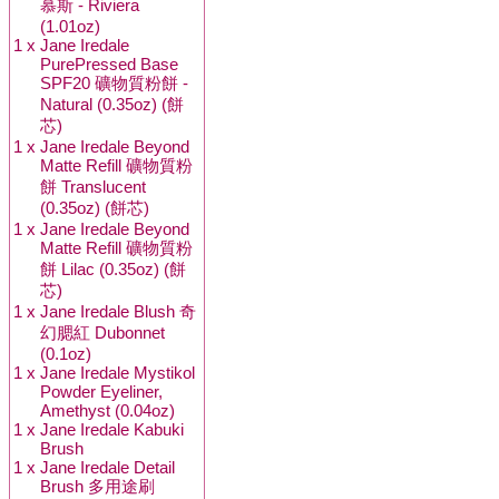
慕斯 - Riviera
(1.01oz)
1 x
Jane Iredale
PurePressed Base
SPF20 礦物質粉餅 -
Natural (0.35oz) (餅
芯)
1 x
Jane Iredale Beyond
Matte Refill 礦物質粉
餅 Translucent
(0.35oz) (餅芯)
1 x
Jane Iredale Beyond
Matte Refill 礦物質粉
餅 Lilac (0.35oz) (餅
芯)
1 x
Jane Iredale Blush 奇
幻腮紅 Dubonnet
(0.1oz)
1 x
Jane Iredale Mystikol
Powder Eyeliner,
Amethyst (0.04oz)
1 x
Jane Iredale Kabuki
Brush
1 x
Jane Iredale Detail
Brush 多用途刷