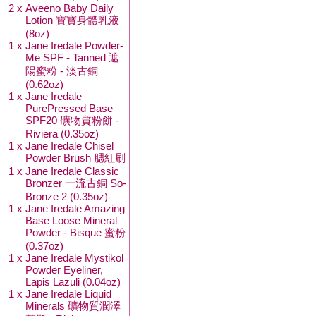
2 x
Aveeno Baby Daily
Lotion 寶寶身體乳液
(8oz)
1 x
Jane Iredale Powder-
Me SPF - Tanned 遮
陽蜜粉 - 淡古銅
(0.62oz)
1 x
Jane Iredale
PurePressed Base
SPF20 礦物質粉餅 -
Riviera (0.35oz)
1 x
Jane Iredale Chisel
Powder Brush 腮紅刷
1 x
Jane Iredale Classic
Bronzer 一流古銅 So-
Bronze 2 (0.35oz)
1 x
Jane Iredale Amazing
Base Loose Mineral
Powder - Bisque 蜜粉
(0.37oz)
1 x
Jane Iredale Mystikol
Powder Eyeliner,
Lapis Lazuli (0.04oz)
1 x
Jane Iredale Liquid
Minerals 礦物質潤澤