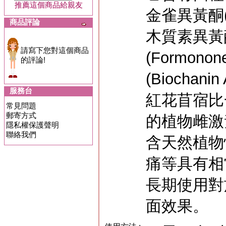
推薦這個商品給親友
金雀異黃酮(Ge
商品評論
木質素異黃酮
請寫下您對這個商品
(Formon
的評論!
(Bioch
服務台
紅花苜宿比
常見問題
郵寄方式
的植物雌激
隱私權保護聲明
聯絡我們
含天然植物
痛等具有相
長期使用對
面效果。