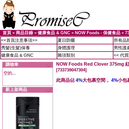
首頁
»
商品目錄
»
健康食品 & GNC
»
NOW Foods - 保健食品
»
7
<<首頁注意事項>>
夏日防曬
所有品
秀髮(生髮)保養
身體護理
男性護
健康食品 & GNC
雜項類別
<< 代
NOW Foods Red Clover 375
購物車
[733739047304]
空的...
此商品佔
4%
大包裹空間，
4%
小包
新上架商品