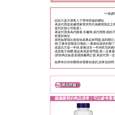
<<免責
此站只是方便客人下單時而做的網站.
承諾代買是依據買家需求而代為購買指定之商
是到百貨公司取貨.)
承諾代買身為代購者,非廠商,或代理商.因此
程度的責任.
當然如果我出貨前知道產品有問題,或到期日
例:只要有寫製造日期的,一看就知道快到期了
或是比方是一年份,卻無法在一年內吃完的維
或是瓶子很髒,看起來就是有問題.我一定會通
(部份商品如是直接跟廠商訂貨,承諾代買一定
如果有任何你覺得你需要知道的,請來信詢問.
建議購買的商品清單！可以參考看