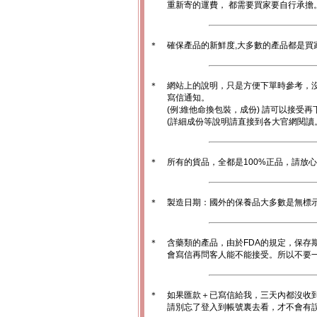
重新寄的運費， 都需要買家要自行承擔
＊
確保產品的新鮮度,大多數的產品都是買
＊
網站上的說明，只是方便下單時參考，沒
寫信通知。
(例:維他命換包裝，成份) 請可以接受再
(詳細成份等說明請直接到各大官網閱讀
＊
所有的貨品，全都是100%正品，請放
＊
製造日期：國外的保養品大多數是無標
＊
含藥類的產品，由於FDA的規定，保存
會寫信再問客人能不能接受。所以不要一
＊
如果匯款＋已寫信給我，三天內都沒收
請別忘了登入到帳號裏去看，才不會有