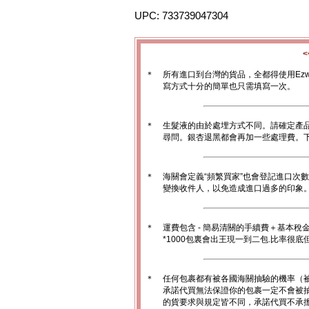
UPC: 733739047304
＊
所有進口到台灣的貨品，全都得使用Ez
寫方式十分的簡單也只需填寫一次。
＊
生髮液的由於處埋方式不同。請確定產
尋問。銀杏退黑都會再加一些處理費。
＊
海關會定義“頻繁買家”也會登記進口次
變換收件人，以免造成進口過多的印象。1
＊
運費包含 - 簡易清關的手續費＋基本稅
*1000包裏會出王現一到二包.比率很
＊
任何包裹都有被各國海關抽驗的機率（
承諾代買無法保證你的包裹一定不會被
的貨要求與規定皆不同，承諾代買不承