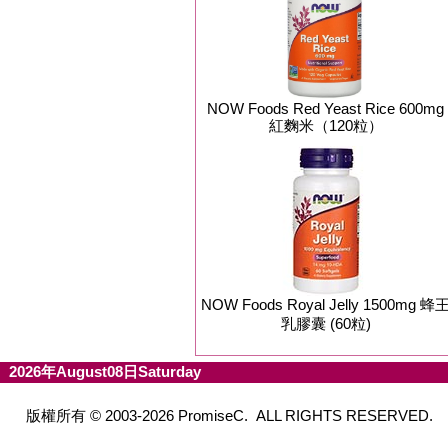
NOW Foods Red Yeast Rice 600mg
紅麴米（120粒）
NOW Foods Royal Jelly 1500mg 蜂
乳膠囊 (60粒)
2026年August08日Saturday
版權所有 © 2003-2026 PromiseC. ALL RIGHTS RESERVED