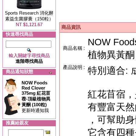
Sports Research 消化酵
素益生菌膠囊（150粒）
NT $1,121.67
商品資訊
快速尋找商品
NOW Food
商品名稱 :
植物異黃酮 (
輸入關鍵字尋找商品
進階尋找商品
產品說明 :
特別適合: 
商品通知狀態
NOW Foods
Red Clover
紅花苜宿，
375mg 紅花苜
蓿-頂級植物異
有豐富天然
黃酮 (100粒)
更新時通知我
，可幫助身
推薦給親友
它含有四種去