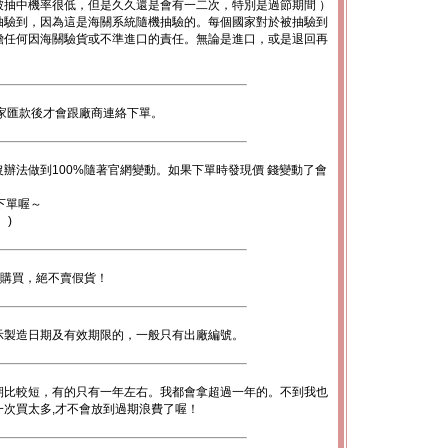
被抽中機率很低，但是久久還是會有一二次，特別是過節期間 ）
抽驗到，因為這是海關系統隨機抽驗的。每個國家對於被抽驗到
擔任何因海關驗貨或不準進口的責任。無論是進口，或是退回再
。
家匯款後才會跟廠商連絡下單。
辦法做到100%隨著官網變動。如果下單時發現價 錢變動了會
下單喔～
。)
心購買，絕不賣假貨！
示製造日期及有效期限的，一般只有出廠編號。
期比較短，有的只有一年左右。我都會拿超過一年的。不到我也
次買太多,才不會放到過期浪費了喔！