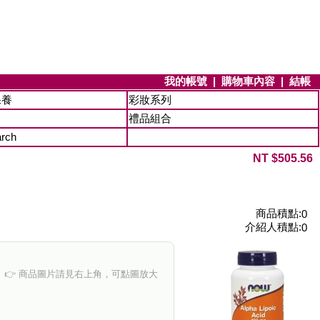
我的帳號
|
購物車內容
|
結帳
保養
彩妝系列
禮品組合
arch
NT $505.56
商品積點:
0
介紹人積點:
0
👉 商品圖片請見右上角，可點圖放大