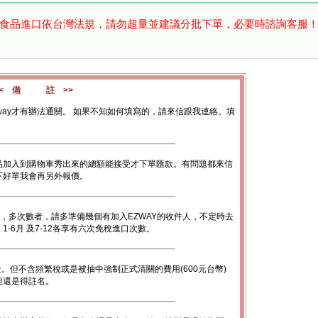
食品進口依台灣法規，請勿超量並建議分批下單，必要時諮詢客服
<< 備 註 >>
way才有辦法通關。 如果不知如何填寫的，請來信跟我連絡。填
品加入到購物車秀出來的總額能接受才下單匯款。有問題都來信
下好單我會再另外報價。
數，多次數者，請多準備幾個有加入EZWAY的收件人，不定時去
-6月 及7-12各享有六次免稅進口次數。
金。但不含頻繁稅或是被抽中強制正式清關的費用(600元台幣)
底但還是得註名。