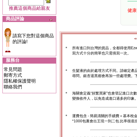
推薦這個商品給親友
健康
商品評論
請寫下您對這個商品
的評論!
＊
所有進口到台灣的貨品，全都得使用Ez
寫方式十分的簡單也只需填寫一次。
服務台
常見問題
＊
生髮液的由於處埋方式不同。請確定產
郵寄方式
尋問。銀杏退黑都會再加一些處理費。
隱私權保護聲明
聯絡我們
＊
海關會定義“頻繁買家”也會登記進口次
變換收件人，以免造成進口過多的印象。1
＊
運費包含 - 簡易清關的手續費＋基本稅
*1000包裏會出王現一到二包.比率很