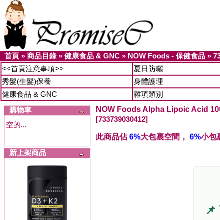
首頁
»
商品目錄
»
健康食品 & GNC
»
NOW Foods - 保健食品
»
7
<<首頁注意事項>>
夏日防曬
秀髮(生髮)保養
身體護理
健康食品 & GNC
雜項類別
NOW Foods Alpha Lipoic Acid 
購物車
[733739030412]
空的...
此商品佔
6%
大包裹空間，
6%
小包
新上架商品
