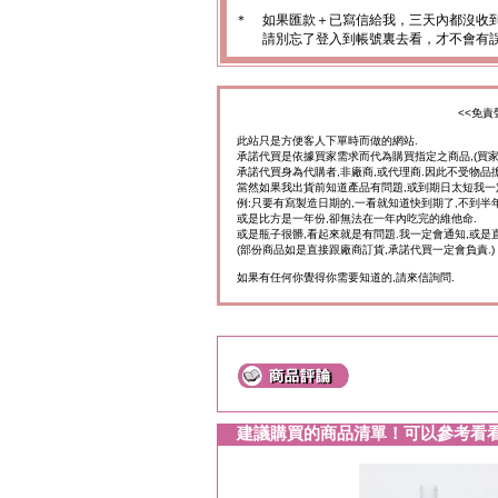
＊
如果匯款＋已寫信給我，三天內都沒收
請別忘了登入到帳號裏去看，才不會有
<<免責
此站只是方便客人下單時而做的網站.
承諾代買是依據買家需求而代為購買指定之商品,(買
承諾代買身為代購者,非廠商,或代理商.因此不受物品
當然如果我出貨前知道產品有問題,或到期日太短我一
例:只要有寫製造日期的,一看就知道快到期了,不到半年
或是比方是一年份,卻無法在一年內吃完的維他命.
或是瓶子很髒,看起來就是有問題.我一定會通知,或是
(部份商品如是直接跟廠商訂貨,承諾代買一定會負責.)
如果有任何你覺得你需要知道的,請來信詢問.
建議購買的商品清單！可以參考看