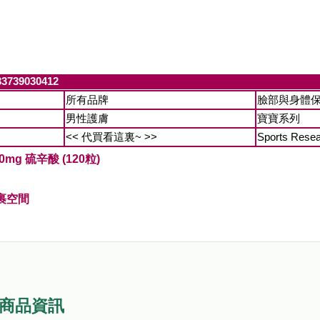
33739030412
所有品牌
臉部與身體
男性護膚
寶寶系列
<< 代買看這裏~ >>
Sports Rese
100mg 硫辛酸 (120粒)
裹空間
 商品資訊