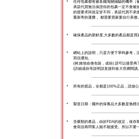
＊
任何包裹都有被各國海關抽驗的機率（
承諾代買無法保證你的包裹一定不會被
的貨要求與規定皆不同，承諾代買不承
重新寄的運費， 都需要買家要自行承擔
＊
確保產品的新鮮度,大多數的產品都是買
＊
網站上的說明，只是方便下單時參考，沒
寫信通知。
(例:維他命換包裝，成份) 請可以接受再
(詳細成份等說明請直接到各大官網閱讀
＊
所有的貨品，全都是100%正品，請放
＊
製造日期：國外的保養品大多數是無標
＊
含藥類的產品，由於FDA的規定，保存
會寫信再問客人能不能接受。所以不要一