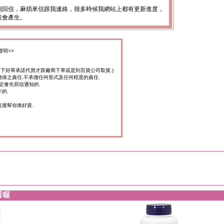
到回信，麻煩來信跟我連絡，很多時候我網站上都有更新進度，
誤會產生。
聲明>>
家下好單承諾代買才跟廠商下單或是到百貨公司取貨.)
擔保之責任.不承擔任何形式及任何程度的責任.
定會先寫信通知的.
的.
直接幫你換好貨.
看喔