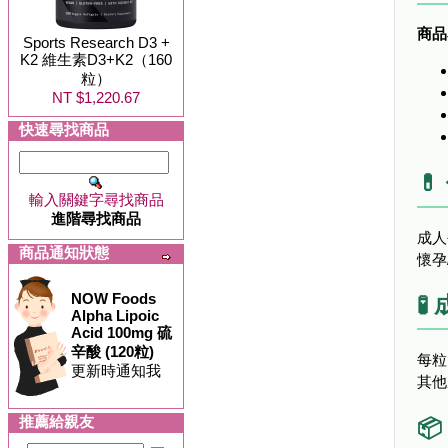
商品
Sports Research D3 +
K2 維生素D3+K2（160
粒）
NT $1,220.67
快速尋找商品

輸入關鍵字尋找商品
進階尋找商品
成人
商品通知狀態
懷孕
NOW Foods
🧪
Alpha Lipoic
Acid 100mg 硫
辛酸 (120粒)
每粒：
更新時通知我
其他
推薦給親友
