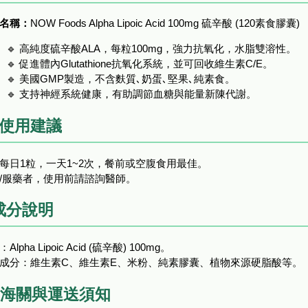
名稱：
NOW Foods Alpha Lipoic Acid 100mg 硫辛酸 (120素食膠囊)
🔹 高純度硫辛酸ALA，每粒100mg，強力抗氧化，水脂雙溶性。
🔹 促進體內Glutathione抗氧化系統，並可回收維生素C/E。
🔹 美國GMP製造，不含麩質､奶蛋､堅果､純素食。
🔹 支持神經系統健康，有助調節血糖與能量新陳代謝。
 使用建議
每日1粒，一天1~2次，餐前或空腹食用最佳。
/服藥者，使用前請諮詢醫師。
 成分說明
Alpha Lipoic Acid (硫辛酸) 100mg。
成分：維生素C、維生素E、米粉、純素膠囊、植物來源硬脂酸等。
 海關與運送須知