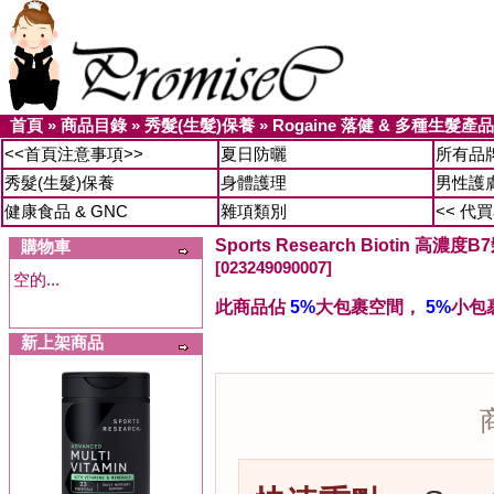
首頁
»
商品目錄
»
秀髮(生髮)保養
»
Rogaine 落健 & 多種生髮產品
<<首頁注意事項>>
夏日防曬
所有品
秀髮(生髮)保養
身體護理
男性護
健康食品 & GNC
雜項類別
<< 代
Sports Research Biotin 高濃
購物車
[023249090007]
空的...
此商品佔
5%
大包裹空間，
5%
小包
新上架商品