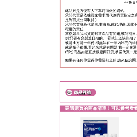
<<免責
此站只是方便客人下單時而做的網站.
承諾代買是依據買家需求而代為購買指定之商
是到百貨公司取貨.)
承諾代買身為代購者,非廠商,或代理商.因此
程度的責任.
當然如果我出貨前知道產品有問題,或到期日
例:只要有寫製造日期的,一看就知道快到期了
或是比方是一年份,卻無法在一年內吃完的維
或是瓶子很髒,看起來就是有問題.我一定會通
(部份商品如是直接跟廠商訂貨,承諾代買一定
如果有任何你覺得你需要知道的,請來信詢問.
建議購買的商品清單！可以參考看