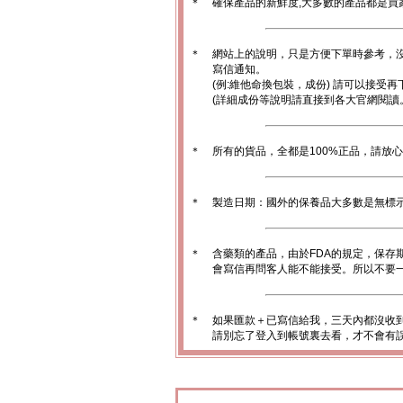
＊
確保產品的新鮮度,大多數的產品都是買
＊
網站上的說明，只是方便下單時參考，沒
寫信通知。
(例:維他命換包裝，成份) 請可以接受再
(詳細成份等說明請直接到各大官網閱讀
＊
所有的貨品，全都是100%正品，請放
＊
製造日期：國外的保養品大多數是無標
＊
含藥類的產品，由於FDA的規定，保存
會寫信再問客人能不能接受。所以不要一
＊
如果匯款＋已寫信給我，三天內都沒收
請別忘了登入到帳號裏去看，才不會有