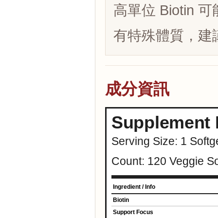
高單位 Biot
有特殊體質，建
成分資訊
Supplement 
Serving Size: 1 Softg
Count: 120 Veggie So
Ingredient / Info
Biotin
Support Focus