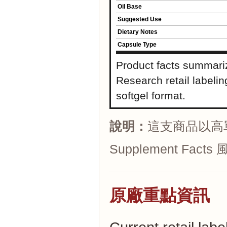
Oil Base
Suggested Use
Dietary Notes
Capsule Type
Product facts summari
Research retail labeli
softgel format.
說明：
這支商品以高單
Supplement Fa
原廠重點資訊