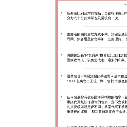
＊
所有進口到台灣的貨品，全都得使用Ez
寫方式十分的簡單也只需填寫一次。
＊
生髮液的由於處埋方式不同。請確定產
尋問。銀杏退黑都會再加一些處理費。
＊
海關會定義“頻繁買家”也會登記進口次
變換收件人，以免造成進口過多的印象。1
＊
運費包含 - 簡易清關的手續費＋基本稅
*1000包裏會出王現一到二包.比率很
＊
任何包裹都有被各國海關抽驗的機率（
承諾代買無法保證你的包裹一定不會被
的貨要求與規定皆不同，承諾代買不承
重新寄的運費， 都需要買家要自行承擔