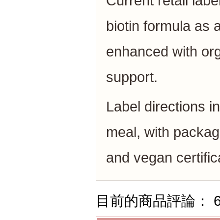
Current retail lab
biotin formula as
enhanced with orga
support.
Label directions i
meal, with packag
and vegan certific
目前的商品評論： 