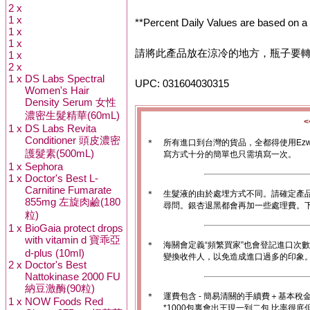
2 x
1 x
**Percent Daily Values are based on a 2
1 x
1 x
請將此產品放在涼冷的地方，瓶子要
1 x
2 x
1 x
DS Labs Spectral
UPC: 031604030315
Women's Hair
Density Serum 女性
濃密生髮精華(60mL)
1 x
DS Labs Revita
Conditioner 頭皮濃密
＊
所有進口到台灣的貨品，全都得使用Ez
護髮素(500mL)
寫方式十分的簡單也只需填寫一次。
1 x
Sephora
1 x
Doctor's Best L-
Carnitine Fumarate
＊
生髮液的由於處埋方式不同。請確定產
855mg 左旋肉鹼(180
尋問。銀杏退黑都會再加一些處理費。
粒)
1 x
BioGaia protect drops
with vitamin d 寶乖亞
＊
海關會定義“頻繁買家”也會登記進口次
d-plus (10ml)
變換收件人，以免造成進口過多的印象。1
2 x
Doctor's Best
Nattokinase 2000 FU
納豆激酶(90粒)
＊
運費包含 - 簡易清關的手續費＋基本稅
1 x
NOW Foods Red
*1000包裏會出王現一到二包.比率很