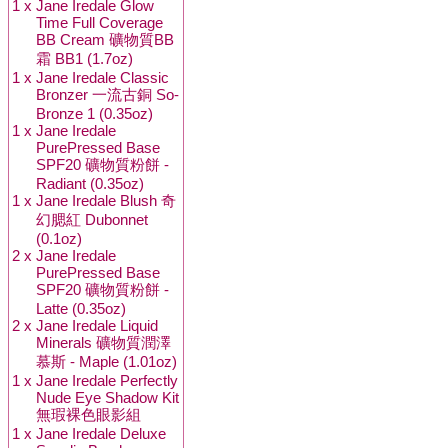
1 x
Jane Iredale Glow
Time Full Coverage
BB Cream 礦物質BB
霜 BB1 (1.7oz)
1 x
Jane Iredale Classic
Bronzer 一流古銅 So-
Bronze 1 (0.35oz)
1 x
Jane Iredale
PurePressed Base
SPF20 礦物質粉餅 -
Radiant (0.35oz)
1 x
Jane Iredale Blush 奇
幻腮紅 Dubonnet
(0.1oz)
2 x
Jane Iredale
PurePressed Base
SPF20 礦物質粉餅 -
Latte (0.35oz)
2 x
Jane Iredale Liquid
Minerals 礦物質潤澤
慕斯 - Maple (1.01oz)
1 x
Jane Iredale Perfectly
Nude Eye Shadow Kit
無瑕裸色眼影組
1 x
Jane Iredale Deluxe