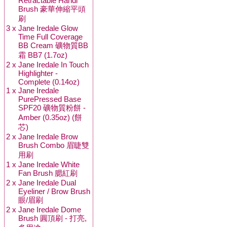
Retractable Handi
Brush 豪華伸縮平頭
刷
3 x
Jane Iredale Glow
Time Full Coverage
BB Cream 礦物質BB
霜 BB7 (1.7oz)
2 x
Jane Iredale In Touch
Highlighter -
Complete (0.14oz)
1 x
Jane Iredale
PurePressed Base
SPF20 礦物質粉餅 -
Amber (0.35oz) (餅
芯)
2 x
Jane Iredale Brow
Brush Combo 眉睫雙
用刷
1 x
Jane Iredale White
Fan Brush 腮紅刷
2 x
Jane Iredale Dual
Eyeliner / Brow Brush
眼/眉刷
2 x
Jane Iredale Dome
Brush 圓頂刷 - 打亮,