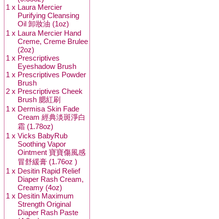
1 x
Laura Mercier
Purifying Cleansing
Oil 卸妝油 (1oz)
1 x
Laura Mercier Hand
Creme, Creme Brulee
(2oz)
1 x
Prescriptives
Eyeshadow Brush
1 x
Prescriptives Powder
Brush
2 x
Prescriptives Cheek
Brush 腮紅刷
1 x
Dermisa Skin Fade
Cream 經典淡斑淨白
霜 (1.78oz)
1 x
Vicks BabyRub
Soothing Vapor
Ointment 寶寶傷風感
冒舒緩膏 (1.76oz )
1 x
Desitin Rapid Relief
Diaper Rash Cream,
Creamy (4oz)
1 x
Desitin Maximum
Strength Original
Diaper Rash Paste