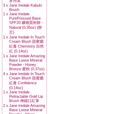
多用途
3 x
Jane Iredale Kabuki
Brush
1 x
Jane Iredale
PurePressed Base
SPF20 礦物質粉餅 -
Natural (0.35oz) (餅
芯)
1 x
Jane Iredale In Touch
Cream Blush 甜蜜腮
紅膏 Chemistry 自然
紅 (0.14oz)
1 x
Jane Iredale Amazing
Base Loose Mineral
Powder - Honey
Bronze 蜜粉 (0.37oz)
4 x
Jane Iredale In Touch
Cream Blush 甜蜜腮
紅膏 Confidence
(0.14oz)
1 x
Jane Iredale
Retractable Gold Lip
Brush 伸縮口紅筆
2 x
Jane Iredale Amazing
Base Loose Mineral