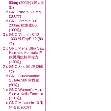
60mg (300粒) (限大固
出)
1 x
GNC Niacin 500mg
(100粒)
1 x
GNC Vitamin B-6
200mg 維生素B6
(100粒)
3 x
GNC Vitamin B-12
1000 維它命B-12 (90
粒)
2 x
GNC Mens Ultra Saw
Palmetto Formula 強
效男用鋸棕櫚複方
(120粒)
2 x
GNC Zinc 50 鋅 (250
粒)
1 x
GNC Glucosamine
Sulfate 500 軟骨素
(90粒)
1 x
GNC Women's Hair,
Skin & Nails Formula
(120粒)
1 x
GNC Melatonin 10 退
黑激素 (60粒)