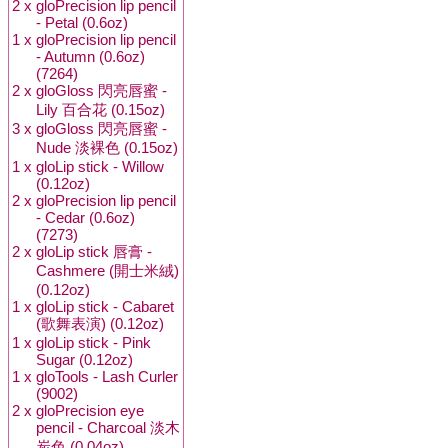
2 x
gloPrecision lip pencil
- Petal (0.6oz)
1 x
gloPrecision lip pencil
- Autumn (0.6oz)
(7264)
2 x
gloGloss 閃亮唇蜜 -
Lily 百合花 (0.15oz)
3 x
gloGloss 閃亮唇蜜 -
Nude 淡裸色 (0.15oz)
1 x
gloLip stick - Willow
(0.12oz)
2 x
gloPrecision lip pencil
- Cedar (0.6oz)
(7273)
2 x
gloLip stick 唇膏 -
Cashmere (開士米絨)
(0.12oz)
1 x
gloLip stick - Cabaret
(歌舞表演) (0.12oz)
1 x
gloLip stick - Pink
Sugar (0.12oz)
1 x
gloTools - Lash Curler
(9002)
2 x
gloPrecision eye
pencil - Charcoal 淡木
炭色 (0.04oz)