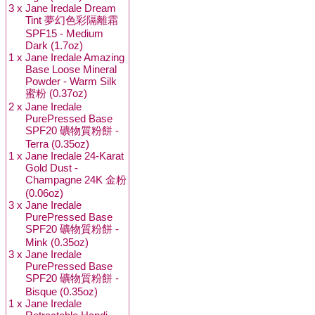
3 x
Jane Iredale Dream
Tint 夢幻色彩隔離霜
SPF15 - Medium
Dark (1.7oz)
1 x
Jane Iredale Amazing
Base Loose Mineral
Powder - Warm Silk
蜜粉 (0.37oz)
2 x
Jane Iredale
PurePressed Base
SPF20 礦物質粉餅 -
Terra (0.35oz)
1 x
Jane Iredale 24-Karat
Gold Dust -
Champagne 24K 金粉
(0.06oz)
3 x
Jane Iredale
PurePressed Base
SPF20 礦物質粉餅 -
Mink (0.35oz)
3 x
Jane Iredale
PurePressed Base
SPF20 礦物質粉餅 -
Bisque (0.35oz)
1 x
Jane Iredale