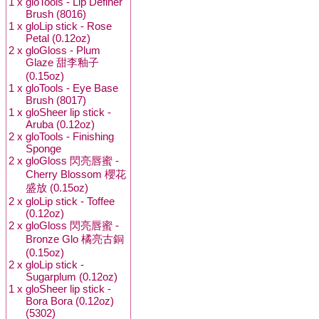
1 x
gloTools - Lip Definer
Brush (8016)
1 x
gloLip stick - Rose
Petal (0.12oz)
2 x
gloGloss - Plum
Glaze 甜李釉子
(0.15oz)
1 x
gloTools - Eye Base
Brush (8017)
1 x
gloSheer lip stick -
Aruba (0.12oz)
2 x
gloTools - Finishing
Sponge
2 x
gloGloss 閃亮唇蜜 -
Cherry Blossom 櫻花
盛放 (0.15oz)
2 x
gloLip stick - Toffee
(0.12oz)
2 x
gloGloss 閃亮唇蜜 -
Bronze Glo 橘亮古銅
(0.15oz)
2 x
gloLip stick -
Sugarplum (0.12oz)
1 x
gloSheer lip stick -
Bora Bora (0.12oz)
(5302)