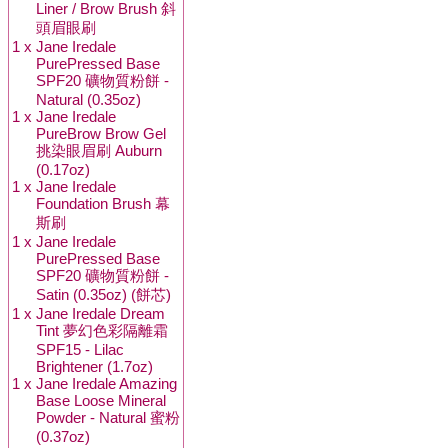
Liner / Brow Brush 斜
頭眉眼刷
1 x
Jane Iredale
PurePressed Base
SPF20 礦物質粉餅 -
Natural (0.35oz)
1 x
Jane Iredale
PureBrow Brow Gel
挑染眼眉刷 Auburn
(0.17oz)
1 x
Jane Iredale
Foundation Brush 幕
斯刷
1 x
Jane Iredale
PurePressed Base
SPF20 礦物質粉餅 -
Satin (0.35oz) (餅芯)
1 x
Jane Iredale Dream
Tint 夢幻色彩隔離霜
SPF15 - Lilac
Brightener (1.7oz)
1 x
Jane Iredale Amazing
Base Loose Mineral
Powder - Natural 蜜粉
(0.37oz)