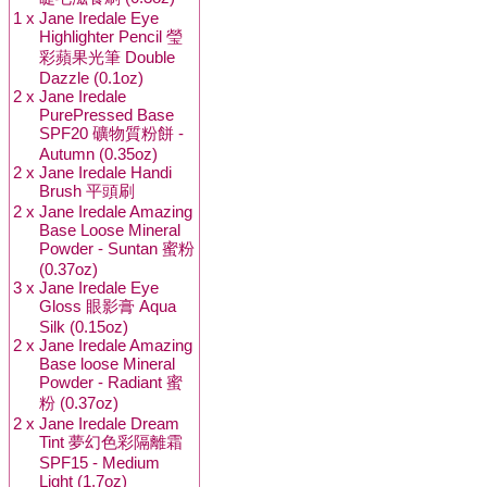
1 x
Jane Iredale Eye
Highlighter Pencil 瑩
彩蘋果光筆 Double
Dazzle (0.1oz)
2 x
Jane Iredale
PurePressed Base
SPF20 礦物質粉餅 -
Autumn (0.35oz)
2 x
Jane Iredale Handi
Brush 平頭刷
2 x
Jane Iredale Amazing
Base Loose Mineral
Powder - Suntan 蜜粉
(0.37oz)
3 x
Jane Iredale Eye
Gloss 眼影膏 Aqua
Silk (0.15oz)
2 x
Jane Iredale Amazing
Base loose Mineral
Powder - Radiant 蜜
粉 (0.37oz)
2 x
Jane Iredale Dream
Tint 夢幻色彩隔離霜
SPF15 - Medium
Light (1.7oz)