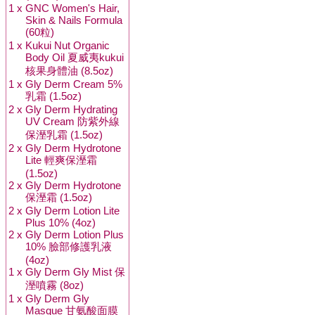
1 x
GNC Women's Hair,
Skin & Nails Formula
(60粒)
1 x
Kukui Nut Organic
Body Oil 夏威夷kukui
核果身體油 (8.5oz)
1 x
Gly Derm Cream 5%
乳霜 (1.5oz)
2 x
Gly Derm Hydrating
UV Cream 防紫外線
保溼乳霜 (1.5oz)
2 x
Gly Derm Hydrotone
Lite 輕爽保溼霜
(1.5oz)
2 x
Gly Derm Hydrotone
保溼霜 (1.5oz)
2 x
Gly Derm Lotion Lite
Plus 10% (4oz)
2 x
Gly Derm Lotion Plus
10% 臉部修護乳液
(4oz)
1 x
Gly Derm Gly Mist 保
溼噴霧 (8oz)
1 x
Gly Derm Gly
Masque 甘氨酸面膜