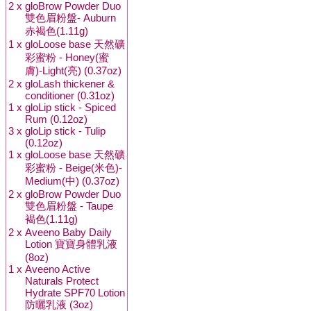
2 x
gloBrow Powder Duo
雙色眉粉盤- Auburn
赤褐色(1.11g)
1 x
gloLoose base 天然礦
彩蜜粉 - Honey(蜜
膚)-Light(亮) (0.37oz)
2 x
gloLash thickener &
conditioner (0.31oz)
1 x
gloLip stick - Spiced
Rum (0.12oz)
3 x
gloLip stick - Tulip
(0.12oz)
1 x
gloLoose base 天然礦
彩蜜粉 - Beige(米色)-
Medium(中) (0.37oz)
2 x
gloBrow Powder Duo
雙色眉粉盤 - Taupe
褐色(1.11g)
2 x
Aveeno Baby Daily
Lotion 寶寶身體乳液
(8oz)
1 x
Aveeno Active
Naturals Protect
Hydrate SPF70 Lotion
防曬乳液 (3oz)