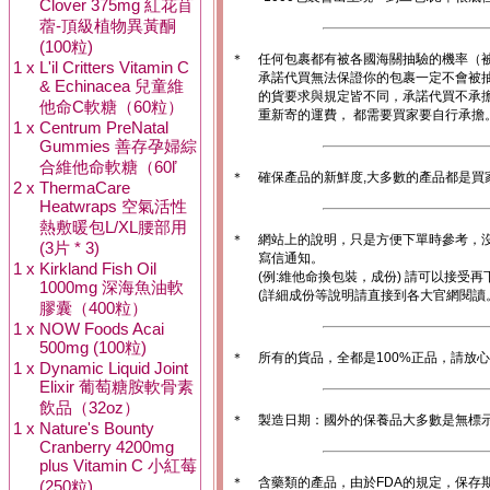
Clover 375mg 紅花苜
蓿-頂級植物異黃酮
(100粒)
＊
任何包裹都有被各國海關抽驗的機率（
1 x
L'il Critters Vitamin C
承諾代買無法保證你的包裹一定不會被
& Echinacea 兒童維
的貨要求與規定皆不同，承諾代買不承
他命C軟糖（60粒）
重新寄的運費， 都需要買家要自行承擔
1 x
Centrum PreNatal
Gummies 善存孕婦綜
合維他命軟糖（60ľ
＊
確保產品的新鮮度,大多數的產品都是買
2 x
ThermaCare
Heatwraps 空氣活性
熱敷暖包L/XL腰部用
＊
網站上的說明，只是方便下單時參考，沒
(3片 * 3)
寫信通知。
1 x
Kirkland Fish Oil
(例:維他命換包裝，成份) 請可以接受再
1000mg 深海魚油軟
(詳細成份等說明請直接到各大官網閱讀
膠囊（400粒）
1 x
NOW Foods Acai
500mg (100粒)
＊
所有的貨品，全都是100%正品，請放
1 x
Dynamic Liquid Joint
Elixir 葡萄糖胺軟骨素
飲品（32oz）
＊
製造日期：國外的保養品大多數是無標
1 x
Nature's Bounty
Cranberry 4200mg
plus Vitamin C 小紅莓
＊
含藥類的產品，由於FDA的規定，保存
(250粒)