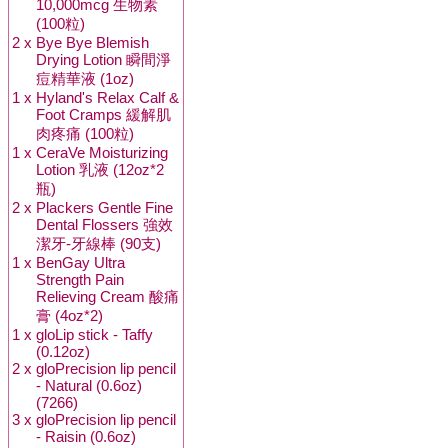
10,000mcg 生物素
(100粒)
2 x
Bye Bye Blemish
Drying Lotion 瞬間淨
痘精華液 (1oz)
1 x
Hyland's Relax Calf &
Foot Cramps 緩解肌
肉疼痛 (100粒)
1 x
CeraVe Moisturizing
Lotion 乳液 (12oz*2
瓶)
2 x
Plackers Gentle Fine
Dental Flossers 強效
潔牙-牙線棒 (90支)
1 x
BenGay Ultra
Strength Pain
Relieving Cream 酸痛
膏 (4oz*2)
1 x
gloLip stick - Taffy
(0.12oz)
2 x
gloPrecision lip pencil
- Natural (0.6oz)
(7266)
3 x
gloPrecision lip pencil
- Raisin (0.6oz)