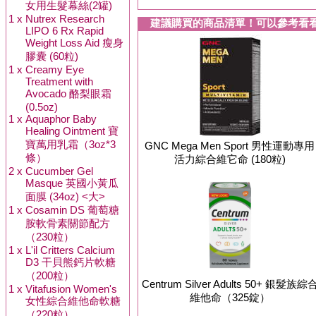
女用生髮幕絲(2罐)
1 x
Nutrex Research
建議購買的商品清單！可以參考看
LIPO 6 Rx Rapid
Weight Loss Aid 瘦身
膠囊 (60粒)
1 x
Creamy Eye
Treatment with
Avocado 酪梨眼霜
(0.5oz)
1 x
Aquaphor Baby
Healing Ointment 寶
寶萬用乳霜（3oz*3
GNC Mega Men Sport 男性運動專用
條）
活力綜合維它命 (180粒)
2 x
Cucumber Gel
Masque 英國小黃瓜
面膜 (34oz) <大>
1 x
Cosamin DS 葡萄糖
胺軟骨素關節配方
（230粒）
1 x
L'il Critters Calcium
D3 干貝熊鈣片軟糖
（200粒）
Centrum Silver Adults 50+ 銀髮族綜
1 x
Vitafusion Women's
維他命（325錠）
女性綜合維他命軟糖
（220粒）