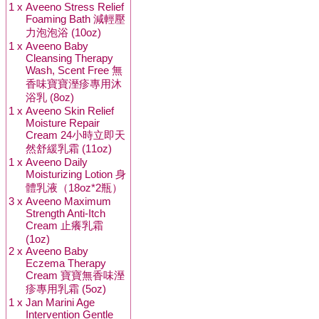
1 x
Aveeno Stress Relief
Foaming Bath 減輕壓
力泡泡浴 (10oz)
1 x
Aveeno Baby
Cleansing Therapy
Wash, Scent Free 無
香味寶寶溼疹專用沐
浴乳 (8oz)
1 x
Aveeno Skin Relief
Moisture Repair
Cream 24小時立即天
然舒緩乳霜 (11oz)
1 x
Aveeno Daily
Moisturizing Lotion 身
體乳液（18oz*2瓶）
3 x
Aveeno Maximum
Strength Anti-Itch
Cream 止癢乳霜
(1oz)
2 x
Aveeno Baby
Eczema Therapy
Cream 寶寶無香味溼
疹專用乳霜 (5oz)
1 x
Jan Marini Age
Intervention Gentle