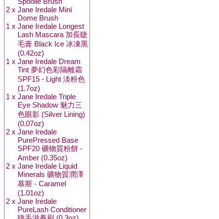
Spoolie Brush
2 x
Jane Iredale Mini
Dome Brush
1 x
Jane Iredale Longest
Lash Mascara 加長睫
毛膏 Black Ice 冰凍黑
(0.42oz)
1 x
Jane Iredale Dream
Tint 夢幻色彩隔離霜
SPF15 - Light 淡粉色
(1.7oz)
1 x
Jane Iredale Triple
Eye Shadow 魅力三
色眼影 (Silver Lining)
(0.07oz)
2 x
Jane Iredale
PurePressed Base
SPF20 礦物質粉餅 -
Amber (0.35oz)
2 x
Jane Iredale Liquid
Minerals 礦物質潤澤
慕斯 - Caramel
(1.01oz)
2 x
Jane Iredale
PureLash Conditioner
睫毛滋養刷 (0.3oz)