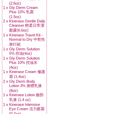
(2.6oz)
1 x
Gly Derm Cream
Plus 10% 乳霜
(1.5oz)
2 x
Kinerase Gentle Daily
Cleanser 輕柔日常潔
顏露(6.6oz)
1 x
Kinerase Travel Kit -
Normal to Dry 中乾性
旅行組
1 x
Gly Derm Solution
5% 控油(4oz)
1 x
Gly Derm Solution
Plus 10% 控油水
(4oz)
1 x
Kinerase Cream 修護
霜 (1.4oz)
2 x
Gly Derm Body
Lotion 3% 身體乳液
(8oz)
1 x
Kinerase Lotion 臉部
乳液 (1.4 oz)
1 x
Kinerase Intensive
Eye Cream 活力眼霜
(0.7oz)