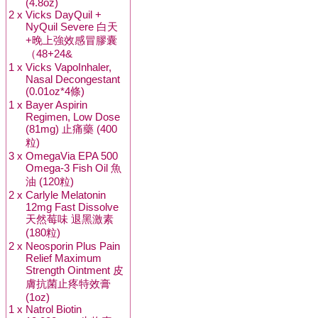
(4.8oz)
2 x
Vicks DayQuil +
NyQuil Severe 白天
+晚上強效感冒膠囊
（48+24&
1 x
Vicks VapoInhaler,
Nasal Decongestant
(0.01oz*4條)
1 x
Bayer Aspirin
Regimen, Low Dose
(81mg) 止痛藥 (400
粒)
3 x
OmegaVia EPA 500
Omega-3 Fish Oil 魚
油 (120粒)
2 x
Carlyle Melatonin
12mg Fast Dissolve
天然莓味 退黑激素
(180粒)
2 x
Neosporin Plus Pain
Relief Maximum
Strength Ointment 皮
膚抗菌止疼特效膏
(1oz)
1 x
Natrol Biotin