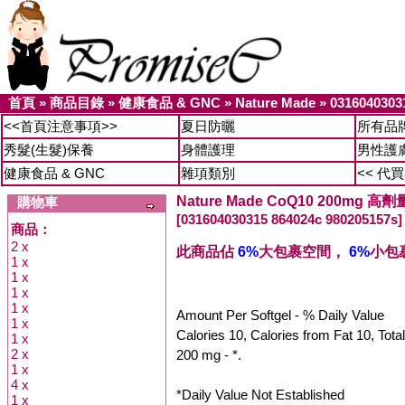
首頁
»
商品目錄
»
健康食品 & GNC
»
Nature Made
»
0316040303
<<首頁注意事項>>
夏日防曬
所有品
秀髮(生髮)保養
身體護理
男性護
健康食品 & GNC
雜項類別
<< 代
Nature Made CoQ10 200mg 高
購物車
[031604030315 864024c 980205157s]
商品：
2 x
此商品佔
6%
大包裹空間，
6%
小包
1 x
1 x
1 x
1 x
Amount Per Softgel - % Daily Value
1 x
Calories 10, Calories from Fat 10, Tot
1 x
2 x
200 mg - *.
1 x
4 x
*Daily Value Not Established
1 x