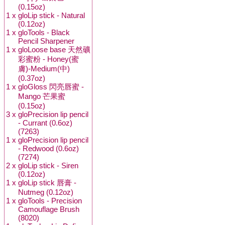
(0.15oz)
1 x
gloLip stick - Natural
(0.12oz)
1 x
gloTools - Black
Pencil Sharpener
1 x
gloLoose base 天然礦
彩蜜粉 - Honey(蜜
膚)-Medium(中)
(0.37oz)
1 x
gloGloss 閃亮唇蜜 -
Mango 芒果蜜
(0.15oz)
3 x
gloPrecision lip pencil
- Currant (0.6oz)
(7263)
1 x
gloPrecision lip pencil
- Redwood (0.6oz)
(7274)
2 x
gloLip stick - Siren
(0.12oz)
1 x
gloLip stick 唇膏 -
Nutmeg (0.12oz)
1 x
gloTools - Precision
Camouflage Brush
(8020)