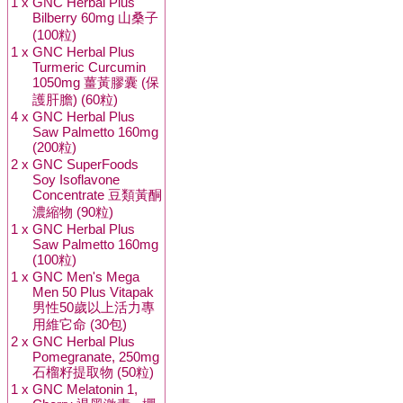
1 x
GNC Herbal Plus
Bilberry 60mg 山桑子
(100粒)
1 x
GNC Herbal Plus
Turmeric Curcumin
1050mg 薑黃膠囊 (保
護肝膽) (60粒)
4 x
GNC Herbal Plus
Saw Palmetto 160mg
(200粒)
2 x
GNC SuperFoods
Soy Isoflavone
Concentrate 豆類黃酮
濃縮物 (90粒)
1 x
GNC Herbal Plus
Saw Palmetto 160mg
(100粒)
1 x
GNC Men's Mega
Men 50 Plus Vitapak
男性50歲以上活力專
用維它命 (30包)
2 x
GNC Herbal Plus
Pomegranate, 250mg
石榴籽提取物 (50粒)
1 x
GNC Melatonin 1,