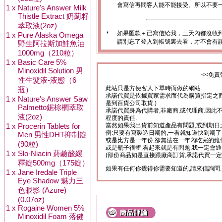
會寫信再問客人能不能接受。所以不要一
1 x
Nature's Answer Milk
Thistle Extract 奶薊籽
萃取液(2oz)
＊
如果匯款＋已寫信給我，三天內都沒收
1 x
Pure Alaska Omega
請別忘了登入到帳號裏去看，才不會有
野生阿拉斯加鮭魚油
1000mg（210粒）
1 x
Basic Care 5%
Minoxidil Solution 男
<<免責
性生髮液-液態（6
瓶）
此站只是方便客人下單時而做的網站.
承諾代買是依據買家需求而代為購買指定之商
1 x
Nature's Answer Saw
是到百貨公司取貨.)
Palmetto鋸棕櫚萃取
承諾代買身為代購者,非廠商,或代理商.因此
液(2oz)
程度的責任.
1 x
Procerin Tablets for
當然如果我出貨前知道產品有問題,或到期日
例:只要有寫製造日期的,一看就知道快到期了
Men 男性DHT抑制錠
或是比方是一年份,卻無法在一年內吃完的維
(90粒)
或是瓶子很髒,看起來就是有問題.我一定會通
1 x
Slo-Niacin 菸鹼酸緩
(部份商品如是直接跟廠商訂貨,承諾代買一定
釋錠500mg（175錠）
如果有任何你覺得你需要知道的,請來信詢問.
1 x
Jane Iredale Triple
Eye Shadow 魅力三
色眼影 (Azure)
(0.07oz)
1 x
Rogaine Women 5%
Minoxidil Foam 落健