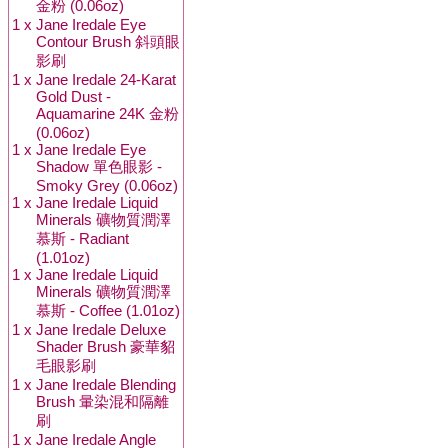
金粉 (0.06oz)
1 x
Jane Iredale Eye
Contour Brush 斜頭眼
影刷
1 x
Jane Iredale 24-Karat
Gold Dust -
Aquamarine 24K 金粉
(0.06oz)
1 x
Jane Iredale Eye
Shadow 單色眼影 -
Smoky Grey (0.06oz)
1 x
Jane Iredale Liquid
Minerals 礦物質潤澤
慕斯 - Radiant
(1.01oz)
1 x
Jane Iredale Liquid
Minerals 礦物質潤澤
慕斯 - Coffee (1.01oz)
1 x
Jane Iredale Deluxe
Shader Brush 豪華貂
毛眼影刷
1 x
Jane Iredale Blending
Brush 暈染混和隔離
刷
1 x
Jane Iredale Angle