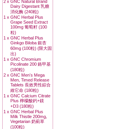
2 x
GNC Natural Brand
Dairy Digestant 乳糖
消化酶 (240粒)
1 x
GNC Herbal Plus
Grape Seed Extract
100mg 葡萄籽 (100
粒)
1 x
GNC Herbal Plus
Ginkgo Biloba 銀杏
60mg (100粒) (限大固
出)
1 x
GNC Chromium
Picolinate 200 鉻甲基
(180粒)
2 x
GNC Men's Mega
Men, Timed Release
Tablets 長效男性綜合
維它命 (180粒)
1 x
GNC Calcium Citrate
Plus 檸檬酸鈣+鎂
+D3 (180粒)
1 x
GNC Herbal Plus
Milk Thistle 200mg,
Vegetarian 奶薊草
(100粒)