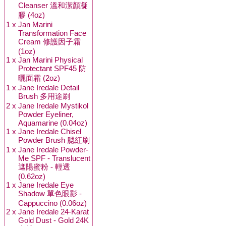
Cleanser 溫和潔顏凝
膠 (4oz)
1 x
Jan Marini
Transformation Face
Cream 修護因子霜
(1oz)
1 x
Jan Marini Physical
Protectant SPF45 防
曬面霜 (2oz)
1 x
Jane Iredale Detail
Brush 多用途刷
2 x
Jane Iredale Mystikol
Powder Eyeliner,
Aquamarine (0.04oz)
1 x
Jane Iredale Chisel
Powder Brush 腮紅刷
1 x
Jane Iredale Powder-
Me SPF - Translucent
遮陽蜜粉 - 輕透
(0.62oz)
1 x
Jane Iredale Eye
Shadow 單色眼影 -
Cappuccino (0.06oz)
2 x
Jane Iredale 24-Karat
Gold Dust - Gold 24K