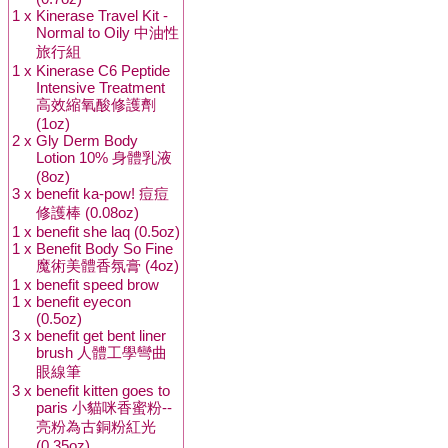
1 x
Kinerase Travel Kit -
Normal to Oily 中油性
旅行組
1 x
Kinerase C6 Peptide
Intensive Treatment
高效縮氧酸修護劑
(1oz)
2 x
Gly Derm Body
Lotion 10% 身體乳液
(8oz)
3 x
benefit ka-pow! 痘痘
修護棒 (0.08oz)
1 x
benefit she laq (0.5oz)
1 x
Benefit Body So Fine
魔術美體香氛膏 (4oz)
1 x
benefit speed brow
1 x
benefit eyecon
(0.5oz)
3 x
benefit get bent liner
brush 人體工學彎曲
眼線筆
3 x
benefit kitten goes to
paris 小貓咪香蜜粉--
亮粉為古銅粉紅光
(0.35oz)