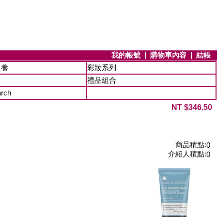
我的帳號
|
購物車內容
|
結帳
保養
彩妝系列
禮品組合
arch
NT $346.50
商品積點:
0
介紹人積點:
0