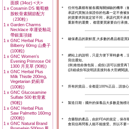
面膜 (34oz) <大>
1 x
Cosamin DS 葡萄糖
＊
任何包裹都有被各國海關抽驗的機率（
承諾代買無法保證你的包裹一定不會被
胺軟骨素關節配方
的貨要求與規定皆不同，承諾代買不承
（230粒）
重新寄的運費， 都需要買家要自行承擔
1 x
Garden Charms
Necklace 幸運瓷釉花
帶銀葉項鏈
＊
確保產品的新鮮度,大多數的產品都是買
1 x
GNC Herbal Plus
Bilberry 60mg 山桑子
(100粒)
＊
網站上的說明，只是方便下單時參考，沒
1 x
GNC Women's
寫信通知。
Evening Primrose Oil
(例:維他命換包裝，成份) 請可以接受再
1300 月見草 (90粒)
(詳細成份等說明請直接到各大官網閱讀
1 x
GNC Herbal Plus
Milk Thistle 200mg,
Vegetarian 奶薊草
(100粒)
＊
所有的貨品，全都是100%正品，請放
1 x
GNC Glucosamine
Sulfate 500 軟骨素
(90粒)
＊
製造日期：國外的保養品大多數是無標
1 x
GNC Herbal Plus
Saw Palmetto 160mg
(200粒)
＊
含藥類的產品，由於FDA的規定，保存
1 x
GNC Natural Brand
會寫信再問客人能不能接受。所以不要一
Bromelain 500mg 鳳