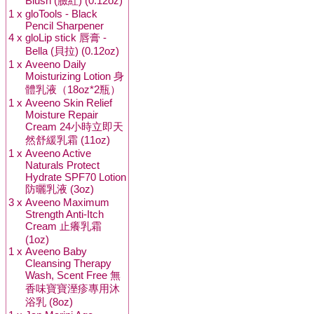
Blush (臉紅) (0.12oz)
1 x
gloTools - Black
Pencil Sharpener
4 x
gloLip stick 唇膏 -
Bella (貝拉) (0.12oz)
1 x
Aveeno Daily
Moisturizing Lotion 身
體乳液（18oz*2瓶）
1 x
Aveeno Skin Relief
Moisture Repair
Cream 24小時立即天
然舒緩乳霜 (11oz)
1 x
Aveeno Active
Naturals Protect
Hydrate SPF70 Lotion
防曬乳液 (3oz)
3 x
Aveeno Maximum
Strength Anti-Itch
Cream 止癢乳霜
(1oz)
1 x
Aveeno Baby
Cleansing Therapy
Wash, Scent Free 無
香味寶寶溼疹專用沐
浴乳 (8oz)