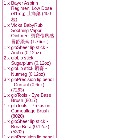
1 x
Bayer Aspirin
Regimen, Low Dose
(81mg) 止痛藥 (400
粒)
1 x
Vicks BabyRub
Soothing Vapor
Ointment 寶寶傷風感
冒舒緩膏 (1.76oz )
1 x
gloSheer lip stick -
Aruba (0.12oz)
2 x
gloLip stick -
Sugarplum (0.12oz)
1 x
gloLip stick 唇膏 -
Nutmeg (0.12oz)
3 x
gloPrecision lip pencil
- Currant (0.6oz)
(7263)
1 x
gloTools - Eye Base
Brush (8017)
1 x
gloTools - Precision
Camouflage Brush
(8020)
1 x
gloSheer lip stick -
Bora Bora (0.12oz)
(5302)
1 x
gloPrecision lip pencil