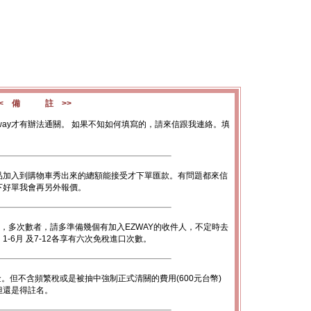
<< 備 註 >>
way才有辦法通關。 如果不知如何填寫的，請來信跟我連絡。填
品加入到購物車秀出來的總額能接受才下單匯款。有問題都來信
下好單我會再另外報價。
數，多次數者，請多準備幾個有加入EZWAY的收件人，不定時去
-6月 及7-12各享有六次免稅進口次數。
金。但不含頻繁稅或是被抽中強制正式清關的費用(600元台幣)
底但還是得註名。