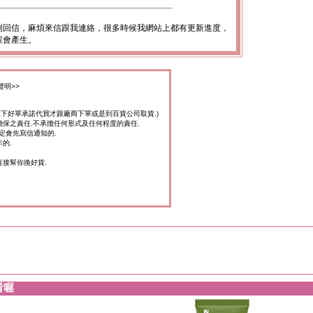
到回信，麻煩來信跟我連絡，很多時候我網站上都有更新進度，
誤會產生。
聲明>>
家下好單承諾代買才跟廠商下單或是到百貨公司取貨.)
擔保之責任.不承擔任何形式及任何程度的責任.
定會先寫信通知的.
的.
直接幫你換好貨.
看喔