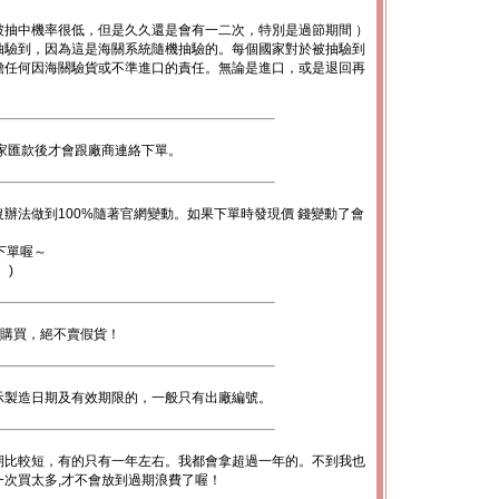
被抽中機率很低，但是久久還是會有一二次，特別是過節期間 ）
抽驗到，因為這是海關系統隨機抽驗的。每個國家對於被抽驗到
擔任何因海關驗貨或不準進口的責任。無論是進口，或是退回再
。
家匯款後才會跟廠商連絡下單。
辦法做到100%隨著官網變動。如果下單時發現價 錢變動了會
下單喔～
。)
心購買，絕不賣假貨！
示製造日期及有效期限的，一般只有出廠編號。
期比較短，有的只有一年左右。我都會拿超過一年的。不到我也
次買太多,才不會放到過期浪費了喔！