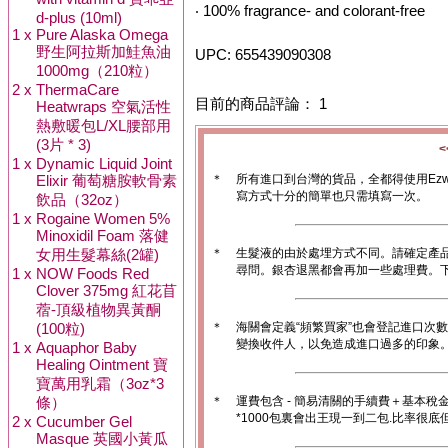
‧ 100% fragrance- and colorant-free
d-plus (10ml)
1 x
Pure Alaska Omega
野生阿拉斯加鮭魚油
UPC: 655439090308
1000mg（210粒）
2 x
ThermaCare
目前的商品評論： 1
Heatwraps 空氣活性
熱敷暖包L/XL腰部用
(3片 * 3)
1 x
Dynamic Liquid Joint
Elixir 葡萄糖胺軟骨素
＊
所有進口到台灣的貨品，全都得使用Ez
寫方式十分的簡單也只需填寫一次。
飲品（32oz）
1 x
Rogaine Women 5%
Minoxidil Foam 落健
女用生髮幕絲(2罐)
＊
生髮液的由於處埋方式不同。請確定產
尋問。銀杏退黑都會再加一些處理費。
1 x
NOW Foods Red
Clover 375mg 紅花苜
蓿-頂級植物異黃酮
(100粒)
＊
海關會定義“頻繁買家”也會登記進口次
變換收件人，以免造成進口過多的印象。1
1 x
Aquaphor Baby
Healing Ointment 寶
寶萬用乳霜（3oz*3
條）
＊
運費包含 - 簡易清關的手續費＋基本稅
*1000包裏會出王現一到二包.比率很
2 x
Cucumber Gel
Masque 英國小黃瓜