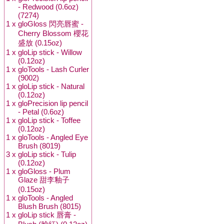
- Redwood (0.6oz)
(7274)
1 x
gloGloss 閃亮唇蜜 -
Cherry Blossom 櫻花
盛放 (0.15oz)
1 x
gloLip stick - Willow
(0.12oz)
1 x
gloTools - Lash Curler
(9002)
1 x
gloLip stick - Natural
(0.12oz)
1 x
gloPrecision lip pencil
- Petal (0.6oz)
1 x
gloLip stick - Toffee
(0.12oz)
1 x
gloTools - Angled Eye
Brush (8019)
3 x
gloLip stick - Tulip
(0.12oz)
1 x
gloGloss - Plum
Glaze 甜李釉子
(0.15oz)
1 x
gloTools - Angled
Blush Brush (8015)
1 x
gloLip stick 唇膏 -