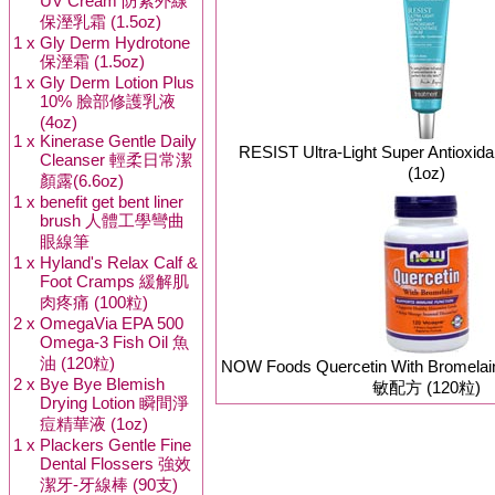
UV Cream 防紫外線
保溼乳霜 (1.5oz)
1 x
Gly Derm Hydrotone
保溼霜 (1.5oz)
1 x
Gly Derm Lotion Plus
10% 臉部修護乳液
(4oz)
1 x
Kinerase Gentle Daily
RESIST Ultra-Light Super Antiox
Cleanser 輕柔日常潔
(1oz)
顏露(6.6oz)
1 x
benefit get bent liner
brush 人體工學彎曲
眼線筆
1 x
Hyland's Relax Calf &
Foot Cramps 緩解肌
肉疼痛 (100粒)
2 x
OmegaVia EPA 500
Omega-3 Fish Oil 魚
油 (120粒)
NOW Foods Quercetin With Brom
2 x
Bye Bye Blemish
敏配方 (120粒)
Drying Lotion 瞬間淨
痘精華液 (1oz)
1 x
Plackers Gentle Fine
Dental Flossers 強效
潔牙-牙線棒 (90支)