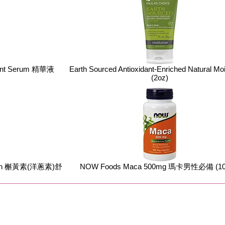
idant Serum 精華液
Earth Sourced Antioxidant-Enriched Natural Moi
(2oz)
elain 槲黃素(洋蔥素)舒
NOW Foods Maca 500mg 瑪卡男性必備 (1