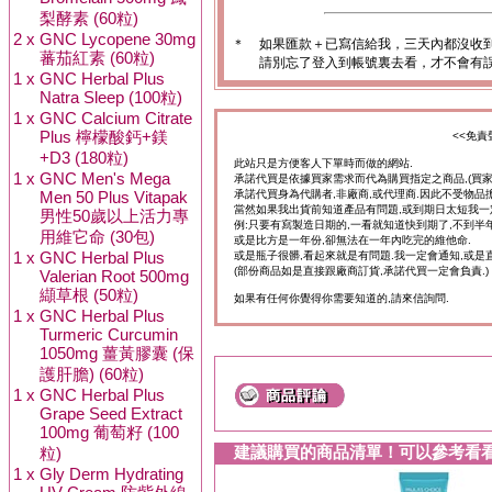
梨酵素 (60粒)
2 x
GNC Lycopene 30mg
＊
如果匯款＋已寫信給我，三天內都沒收
蕃茄紅素 (60粒)
請別忘了登入到帳號裏去看，才不會有
1 x
GNC Herbal Plus
Natra Sleep (100粒)
1 x
GNC Calcium Citrate
Plus 檸檬酸鈣+鎂
<<免責
+D3 (180粒)
此站只是方便客人下單時而做的網站.
1 x
GNC Men's Mega
承諾代買是依據買家需求而代為購買指定之商品,(買
Men 50 Plus Vitapak
承諾代買身為代購者,非廠商,或代理商.因此不受物品
當然如果我出貨前知道產品有問題,或到期日太短我一
男性50歲以上活力專
例:只要有寫製造日期的,一看就知道快到期了,不到半年
用維它命 (30包)
或是比方是一年份,卻無法在一年內吃完的維他命.
1 x
GNC Herbal Plus
或是瓶子很髒,看起來就是有問題.我一定會通知,或是
(部份商品如是直接跟廠商訂貨,承諾代買一定會負責.)
Valerian Root 500mg
纈草根 (50粒)
如果有任何你覺得你需要知道的,請來信詢問.
1 x
GNC Herbal Plus
Turmeric Curcumin
1050mg 薑黃膠囊 (保
護肝膽) (60粒)
1 x
GNC Herbal Plus
Grape Seed Extract
100mg 葡萄籽 (100
建議購買的商品清單！可以參考看
粒)
1 x
Gly Derm Hydrating