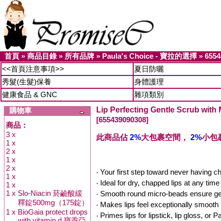
首頁
»
商品目錄
»
所有品牌
»
Paula's Choice - 寶拉的選擇
»
6554
<<首頁注意事項>>
夏日防曬
秀髮(生髮)保養
身體護理
健康食品 & GNC
雜項類別
Lip Perfecting Gentle Scrub w
購物車
[655439090308]
商品：
3 x
此商品佔
2%
大包裹空間，
2%
小包
1 x
2 x
1 x
2 x
‧ Your first step toward never having c
1 x
‧ Ideal for dry, chapped lips at any time
1 x
1 x
Slo-Niacin 菸鹼酸緩
‧ Smooth round micro-beads ensure gen
釋錠500mg（175錠）
‧ Makes lips feel exceptionally smooth
1 x
BioGaia protect drops
‧ Primes lips for lipstick, lip gloss, o
with vitamin d 寶乖亞