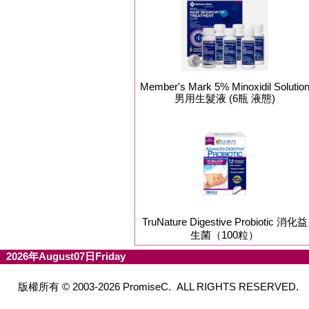
Member's Mark 5% Minoxidil Solutio
男用生髮液 (6瓶 液態)
TruNature Digestive Probiotic 消化益
生菌（100粒）
2026年August07日Friday
版權所有 © 2003-2026 PromiseC. ALL RIGHTS RESERVED