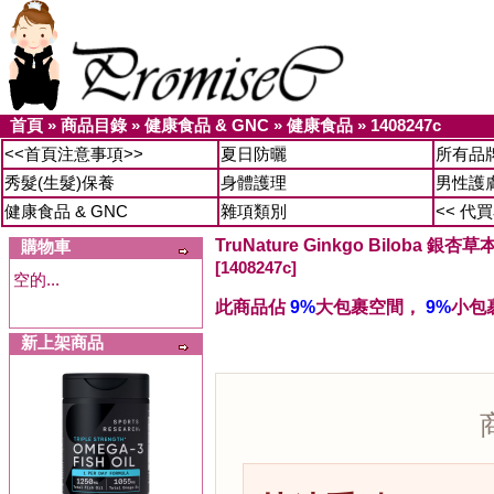
首頁
»
商品目錄
»
健康食品 & GNC
»
健康食品
»
1408247c
<<首頁注意事項>>
夏日防曬
所有品
秀髮(生髮)保養
身體護理
男性護
健康食品 & GNC
雜項類別
<< 代
TruNature Ginkgo Biloba 銀
購物車
[1408247c]
空的...
此商品佔
9%
大包裹空間，
9%
小包
新上架商品