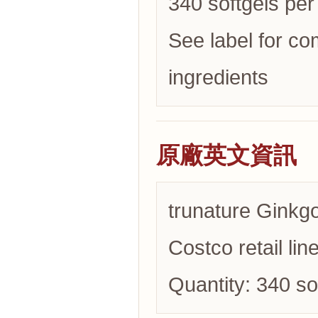
340 softgels per 
See label for co
ingredients
原廠英文資訊
trunature Ginkgo
Costco retail line
Quantity: 340 so