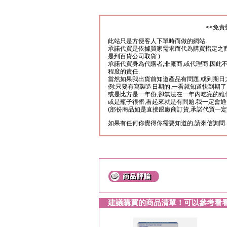
<<免責
此站只是方便客人下單時而做的網站.
承諾代買是依據買家需求而代為購買指定之商
是到百貨公司取貨.)
承諾代買身為代購者,非廠商,或代理商.因此
程度的責任.
當然如果我出貨前知道產品有問題,或到期日
例:只要有寫製造日期的,一看就知道快到期了
或是比方是一年份,卻無法在一年內吃完的維
或是瓶子很髒,看起來就是有問題.我一定會通
(部份商品如是直接跟廠商訂貨,承諾代買一定
如果有任何你覺得你需要知道的,請來信詢問.
建議購買的商品清單！可以參考看