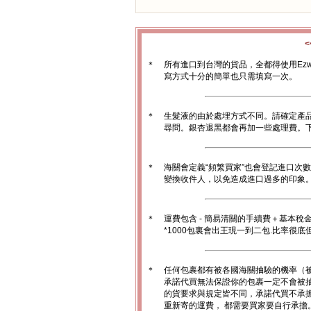
＊
所有進口到台灣的貨品，全都得使用Ez
寫方式十分的簡單也只需填寫一次。
＊
生髮液的由於處埋方式不同。請確定產
尋問。銀杏退黑都會再加一些處理費。
＊
海關會定義“頻繁買家”也會登記進口次
變換收件人，以免造成進口過多的印象。1
＊
運費包含 - 簡易清關的手續費＋基本稅
*1000包裏會出王現一到二包.比率很
＊
任何包裹都有被各國海關抽驗的機率（
承諾代買無法保證你的包裹一定不會被
的貨要求與規定皆不同，承諾代買不承
重新寄的運費， 都需要買家要自行承擔