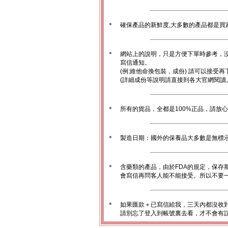
＊
確保產品的新鮮度,大多數的產品都是買
＊
網站上的說明，只是方便下單時參考，沒
寫信通知。
(例:維他命換包裝，成份) 請可以接受再
(詳細成份等說明請直接到各大官網閱讀
＊
所有的貨品，全都是100%正品，請放
＊
製造日期：國外的保養品大多數是無標
＊
含藥類的產品，由於FDA的規定，保存
會寫信再問客人能不能接受。所以不要一
＊
如果匯款＋已寫信給我，三天內都沒收
請別忘了登入到帳號裏去看，才不會有