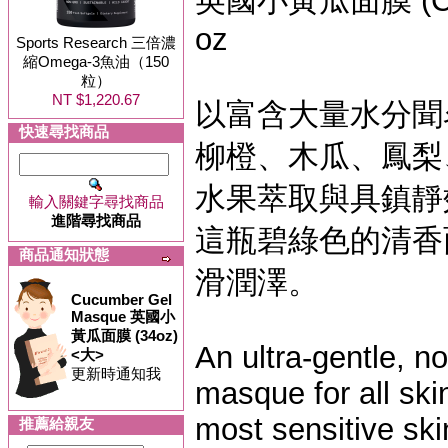
英國小黃瓜面膜 (Cucu
oz
Sports Research 三倍濃
縮Omega-3魚油（150
粒）
NT $1,220.67
以富含大量水分聞
快速尋找商品
柳橙、木瓜、鳳梨
水果萃取與具鎮靜
輸入關鍵字尋找商品
進階尋找商品
這瓶碧綠色的清香
商品通知狀態
滑潤澤。
Cucumber Gel
Masque 英國小
黃瓜面膜 (34oz)
An ultra-gentle, non
<大>
更新時通知我
masque for all ski
most sensitive sk
推薦給親友