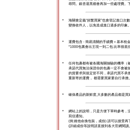
尋問。銀杏退黑都會再加一些處理費。
＊
海關會定義“頻繁買家”也會登記進口次
變換收件人，以免造成進口過多的印象。1
＊
運費包含 - 簡易清關的手續費＋基本稅
*1000包裏會出王現一到二包.比率很
＊
任何包裹都有被各國海關抽驗的機率（
承諾代買無法保證你的包裹一定不會被
的貨要求與規定皆不同，承諾代買不承
重新寄的運費， 都需要買家要自行承擔
＊
確保產品的新鮮度,大多數的產品都是買
＊
網站上的說明，只是方便下單時參考，沒
寫信通知。
(例:維他命換包裝，成份) 請可以接受再
(詳細成份等說明請直接到各大官網閱讀