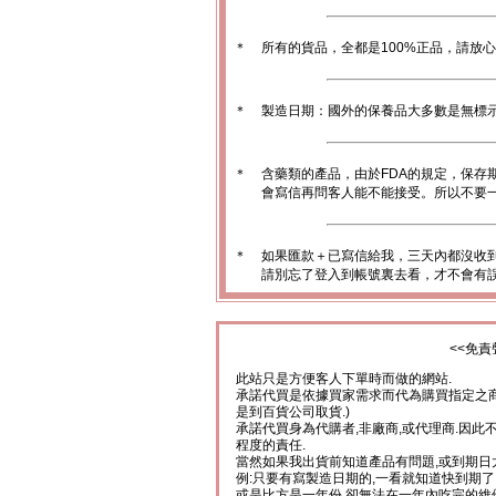
＊
所有的貨品，全都是100%正品，請放
＊
製造日期：國外的保養品大多數是無標
＊
含藥類的產品，由於FDA的規定，保存
會寫信再問客人能不能接受。所以不要一
＊
如果匯款＋已寫信給我，三天內都沒收
請別忘了登入到帳號裏去看，才不會有
<<免責
此站只是方便客人下單時而做的網站.
承諾代買是依據買家需求而代為購買指定之商
是到百貨公司取貨.)
承諾代買身為代購者,非廠商,或代理商.因此
程度的責任.
當然如果我出貨前知道產品有問題,或到期日
例:只要有寫製造日期的,一看就知道快到期了
或是比方是一年份,卻無法在一年內吃完的維