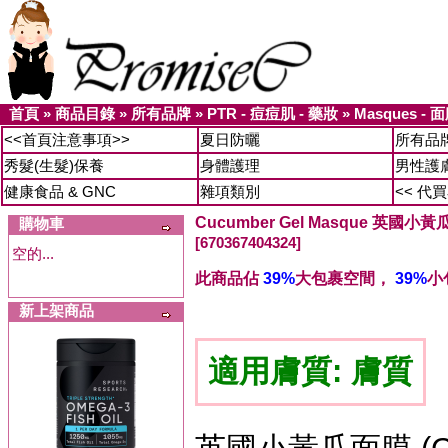
首頁
»
商品目錄
»
所有品牌
»
PTR - 痘痘肌 - 藥妝
»
Masques - 
<<首頁注意事項>>
夏日防曬
所有品
秀髮(生髮)保養
身體護理
男性護
健康食品 & GNC
雜項類別
<< 代
Cucumber Gel Masque 英國小黃瓜
購物車
[670367404324]
空的...
此商品佔
39%
大包裹空間，
39%
小
新上架商品
適用膚質: 膚質