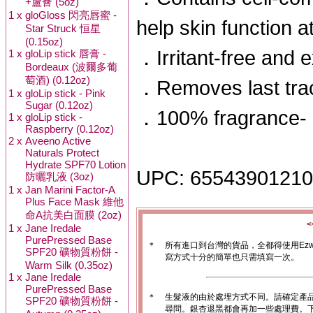
+蘆薈 (5oz)
1 x
gloGloss 閃亮唇蜜 -
help skin function at
Star Struck 恒星
(0.15oz)
．Irritant-free and 
1 x
gloLip stick 唇膏 -
Bordeaux (波爾多葡
萄酒) (0.12oz)
．Removes last tra
1 x
gloLip stick - Pink
Sugar (0.12oz)
．100% fragrance- a
1 x
gloLip stick -
Raspberry (0.12oz)
2 x
Aveeno Active
Naturals Protect
Hydrate SPF70 Lotion
UPC: 6554390121
防曬乳液 (3oz)
1 x
Jan Marini Factor-A
Plus Face Mask 維他
命A抗美白面膜 (2oz)
1 x
Jane Iredale
PurePressed Base
＊
所有進口到台灣的貨品，全都得使用Ez
SPF20 礦物質粉餅 -
寫方式十分的簡單也只需填寫一次。
Warm Silk (0.35oz)
1 x
Jane Iredale
PurePressed Base
＊
生髮液的由於處埋方式不同。請確定產
SPF20 礦物質粉餅 -
尋問。銀杏退黑都會再加一些處理費。