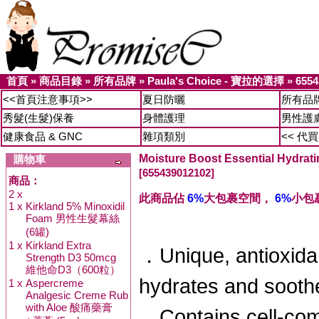
首頁
»
商品目錄
»
所有品牌
»
Paula's Choice - 寶拉的選擇
»
6554
<<首頁注意事項>>
夏日防曬
所有品
秀髮(生髮)保養
身體護理
男性護
健康食品 & GNC
雜項類別
<< 代
Moisture Boost Essential Hydrat
購物車
[655439012102]
商品：
2 x
此商品佔
6%
大包裹空間，
6%
小包
1 x
Kirkland 5% Minoxidil
Foam 男性生髮幕絲
(6罐)
1 x
Kirkland Extra
．Unique, antioxidant
Strength D3 50mcg
維他命D3（600粒）
hydrates and sooth
1 x
Aspercreme
Analgesic Creme Rub
with Aloe 酸痛藥膏
．Contains cell-com