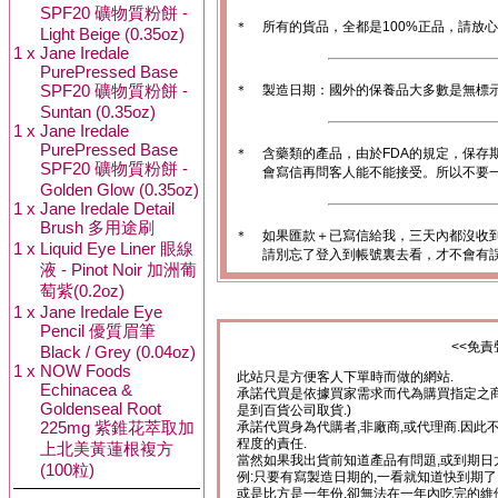
SPF20 礦物質粉餅 -
＊
所有的貨品，全都是100%正品，請放
Light Beige (0.35oz)
1 x
Jane Iredale
PurePressed Base
SPF20 礦物質粉餅 -
＊
製造日期：國外的保養品大多數是無標
Suntan (0.35oz)
1 x
Jane Iredale
PurePressed Base
＊
含藥類的產品，由於FDA的規定，保存
SPF20 礦物質粉餅 -
會寫信再問客人能不能接受。所以不要一
Golden Glow (0.35oz)
1 x
Jane Iredale Detail
Brush 多用途刷
＊
如果匯款＋已寫信給我，三天內都沒收
1 x
Liquid Eye Liner 眼線
請別忘了登入到帳號裏去看，才不會有
液 - Pinot Noir 加洲葡
萄紫(0.2oz)
1 x
Jane Iredale Eye
Pencil 優質眉筆
<<免責
Black / Grey (0.04oz)
1 x
NOW Foods
此站只是方便客人下單時而做的網站.
Echinacea &
承諾代買是依據買家需求而代為購買指定之商
Goldenseal Root
是到百貨公司取貨.)
225mg 紫錐花萃取加
承諾代買身為代購者,非廠商,或代理商.因此
程度的責任.
上北美黃蓮根複方
當然如果我出貨前知道產品有問題,或到期日
(100粒)
例:只要有寫製造日期的,一看就知道快到期了
或是比方是一年份,卻無法在一年內吃完的維