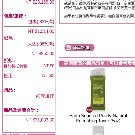
NT $28,169.30
或是瓶子很髒,看起來就是有問題.我一定會通
(部份商品如是直接跟廠商訂貨,承諾代買一定
包裹/運費：
如果有任何你覺得你需要知道的,請來信詢問.
包裹( 83%滿)
NT $1,914.00
郵局：
大固( 96%滿)
NT $950.00
折扣 :
建議購買的商品清單！可以參考看
NT $0
目前折抵餘額
抵用
-NT $0
贈品
:
尚未選擇
商品及運費合計：
Earth Sourced Purely Natural
NT $31,033.30
Refreshing Toner (5oz)