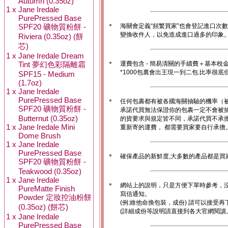
Autumn (0.35oz)
1 x
Jane Iredale
PurePressed Base
SPF20 礦物質粉餅 -
＊
海關會定義“頻繁買家”也會登記進口次
變換收件人，以免造成進口過多的印象。1
Riviera (0.35oz) (餅
芯)
1 x
Jane Iredale Dream
Tint 夢幻色彩隔離霜
＊
運費包含 - 簡易清關的手續費＋基本稅
*1000包裏會出王現一到二包.比率很
SPF15 - Medium
(1.7oz)
1 x
Jane Iredale
PurePressed Base
＊
任何包裹都有被各國海關抽驗的機率（
SPF20 礦物質粉餅 -
承諾代買無法保證你的包裹一定不會被
Butternut (0.35oz)
的貨要求與規定皆不同，承諾代買不承
1 x
Jane Iredale Mini
重新寄的運費， 都需要買家要自行承擔
Dome Brush
1 x
Jane Iredale
PurePressed Base
＊
確保產品的新鮮度,大多數的產品都是買
SPF20 礦物質粉餅 -
Teakwood (0.35oz)
1 x
Jane Iredale
＊
網站上的說明，只是方便下單時參考，沒
PureMatte Finish
寫信通知。
Powder 定妝控油粉餅
(例:維他命換包裝，成份) 請可以接受再
(0.35oz) (餅芯)
(詳細成份等說明請直接到各大官網閱讀
1 x
Jane Iredale
PurePressed Base