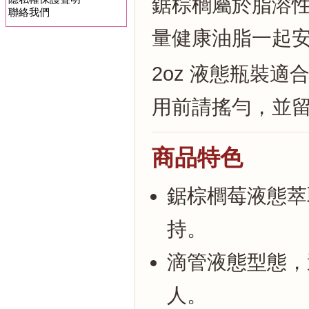
鋸棕櫚屬於脂溶
聯絡我們
量健康油脂一起
2oz 液態瓶裝
用前請搖勻，並
商品特色
鋸棕櫚莓液態萃
持。
滴管液態型態，
人。