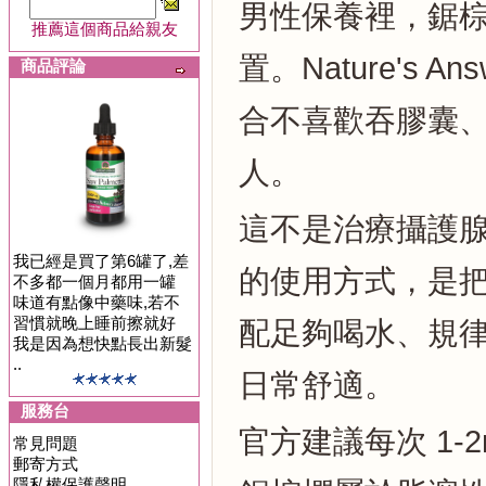
男性保養裡，鋸
推薦這個商品給親友
置。Nature's A
商品評論
合不喜歡吞膠囊
人。
這不是治療攝護
我已經是買了第6罐了,差
的使用方式，是
不多都一個月都用一罐
味道有點像中藥味,若不
習慣就晚上睡前擦就好
配足夠喝水、規
我是因為想快點長出新髮
..
日常舒適。
服務台
官方建議每次 1-
常見問題
郵寄方式
隱私權保護聲明