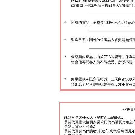
(例:維他命換包裝，成份) 請可以接受再
(詳細成份等說明請直接到各大官網閱讀
＊
所有的貨品，全都是100%正品，請放
＊
製造日期：國外的保養品大多數是無標
＊
含藥類的產品，由於FDA的規定，保存
會寫信再問客人能不能接受。所以不要一
＊
如果匯款＋已寫信給我，三天內都沒收
請別忘了登入到帳號裏去看，才不會有
<<免責
此站只是方便客人下單時而做的網站.
承諾代買是依據買家需求而代為購買指定之商
是到百貨公司取貨.)
承諾代買身為代購者,非廠商,或代理商.因此