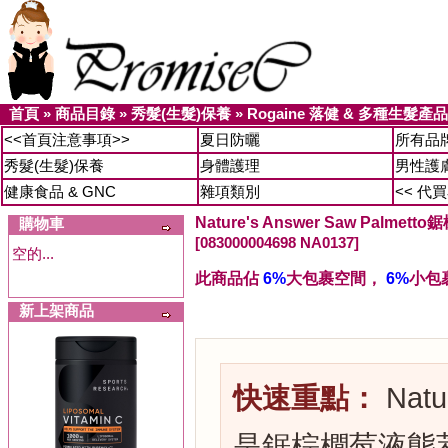
首頁
»
商品目錄
»
秀髮(生髮)保養
»
Rogaine 落健 & 多種生髮產品
<<首頁注意事項>>
夏日防曬
所有品
秀髮(生髮)保養
身體護理
男性護
健康食品 & GNC
雜項類別
<< 代
Nature's Answer Saw Palmett
購物車
[083000004698 NA0137]
空的...
此商品佔
6%
大包裹空間，
6%
小包
新上架商品
快速重點：
Natu
是鋸棕櫚莓液態