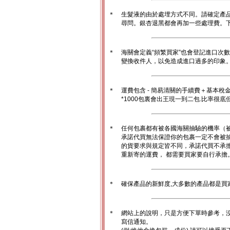
＊
生髮液的由於處埋方式不同。請確定產
尋問。銀杏退黑都會再加一些處理費。
＊
海關會定義“頻繁買家”也會登記進口次
變換收件人，以免造成進口過多的印象。1
＊
運費包含 - 簡易清關的手續費＋基本稅
*1000包裏會出王現一到二包.比率很
＊
任何包裹都有被各國海關抽驗的機率（
承諾代買無法保證你的包裹一定不會被
的貨要求與規定皆不同，承諾代買不承
重新寄的運費， 都需要買家要自行承擔
＊
確保產品的新鮮度,大多數的產品都是買
＊
網站上的說明，只是方便下單時參考，沒
寫信通知。