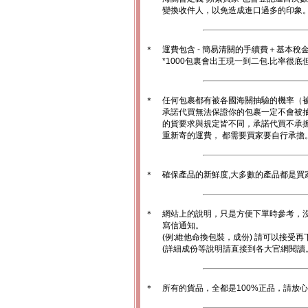
變換收件人，以免造成進口過多的印象。1
＊
運費包含 - 簡易清關的手續費＋基本稅
*1000包裏會出王現一到二包.比率很
＊
任何包裹都有被各國海關抽驗的機率（
承諾代買無法保證你的包裹一定不會被
的貨要求與規定皆不同，承諾代買不承
重新寄的運費， 都需要買家要自行承擔
＊
確保產品的新鮮度,大多數的產品都是買
＊
網站上的說明，只是方便下單時參考，沒
寫信通知。
(例:維他命換包裝，成份) 請可以接受再
(詳細成份等說明請直接到各大官網閱讀
＊
所有的貨品，全都是100%正品，請放