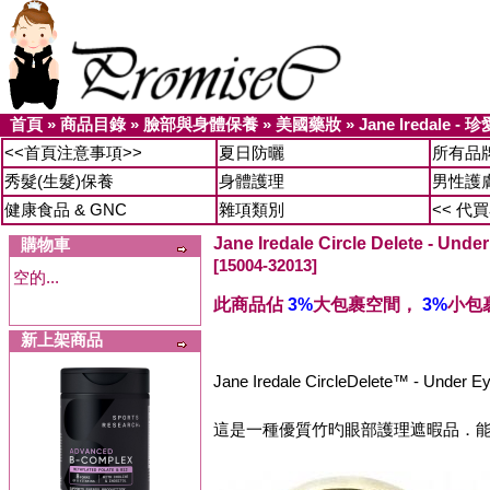
首頁
»
商品目錄
»
臉部與身體保養
»
美國藥妝
»
Jane Iredale 
<<首頁注意事項>>
夏日防曬
所有品
秀髮(生髮)保養
身體護理
男性護
健康食品 & GNC
雜項類別
<< 代
Jane Iredale Circle Delete - Un
購物車
[15004-32013]
空的...
此商品佔
3%
大包裹空間，
3%
小包
新上架商品
Jane Iredale CircleDelete™ - Unde
這是一種優質竹旳眼部護理遮暇品．