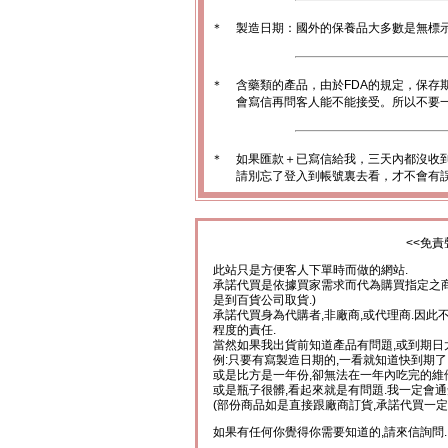
＊
製造日期：國外的保養品大多數是無標
＊
含藥類的產品，由於FDA的規定，保存
會寫信再問客人能不能接受。所以不要一
＊
如果匯款＋已寫信給我，三天內都沒收
請別忘了登入到帳號裏去看，才不會有
<<免責
此站只是方便客人下單時而做的網站.
承諾代買是依據買家需求而代為購買指定之商
是到百貨公司取貨.)
承諾代買身為代購者,非廠商,或代理商.因此
程度的責任.
當然如果我出貨前知道產品有問題,或到期日
例:只要有寫製造日期的,一看就知道快到期了
或是比方是一年份,卻無法在一年內吃完的維
或是瓶子很髒,看起來就是有問題.我一定會通
(部份商品如是直接跟廠商訂貨,承諾代買一定
如果有任何你覺得你需要知道的,請來信詢問.