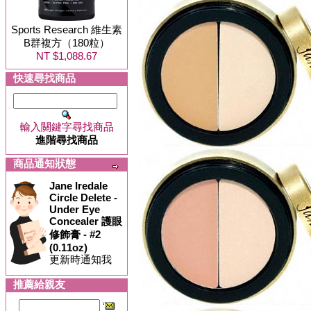
Sports Research 維生素
B群複方（180粒）
NT $1,088.67
快速尋找商品
輸入關鍵字尋找商品
進階尋找商品
商品通知狀態
Jane Iredale
Circle Delete -
Under Eye
Concealer 護眼
修飾膏 - #2
(0.11oz)
更新時通知我
推薦給親友