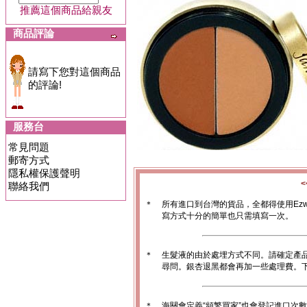
推薦這個商品給親友
商品評論
請寫下您對這個商品
的評論!
服務台
常見問題
郵寄方式
隱私權保護聲明
聯絡我們
＊
所有進口到台灣的貨品，全都得使用Ez
寫方式十分的簡單也只需填寫一次。
＊
生髮液的由於處埋方式不同。請確定產
尋問。銀杏退黑都會再加一些處理費。
＊
海關會定義“頻繁買家”也會登記進口次