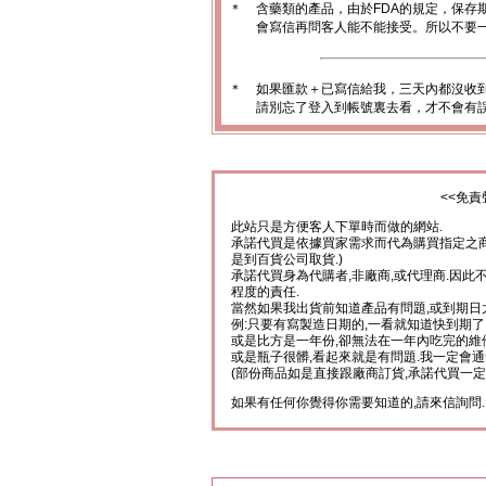
＊
含藥類的產品，由於FDA的規定，保存
會寫信再問客人能不能接受。所以不要一
＊
如果匯款＋已寫信給我，三天內都沒收
請別忘了登入到帳號裏去看，才不會有
<<免責
此站只是方便客人下單時而做的網站.
承諾代買是依據買家需求而代為購買指定之商
是到百貨公司取貨.)
承諾代買身為代購者,非廠商,或代理商.因此
程度的責任.
當然如果我出貨前知道產品有問題,或到期日
例:只要有寫製造日期的,一看就知道快到期了
或是比方是一年份,卻無法在一年內吃完的維
或是瓶子很髒,看起來就是有問題.我一定會通
(部份商品如是直接跟廠商訂貨,承諾代買一定
如果有任何你覺得你需要知道的,請來信詢問.