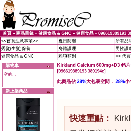
首頁
»
商品目錄
»
健康食品 & GNC
»
健康食品
»
096619389193 3
<<首頁注意事項>>
夏日防曬
所有品
秀髮(生髮)保養
身體護理
男性護
健康食品 & GNC
雜項類別
<< 代
Kirkland Calcium 600mg+D3 
購物車
[096619389193 389194c]
空的...
此商品佔
28%
大包裹空間，
28%
小
新上架商品
快速重點：
Kirk