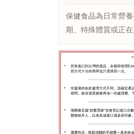
保健食品為日常營養
期、特殊體質或正在
＊
所有進口到台灣的貨品，全都得使用Ez
寫方式十分的簡單也只需填寫一次。
＊
生髮液的由於處埋方式不同。請確定產
尋問。銀杏退黑都會再加一些處理費。
＊
海關會定義“頻繁買家”也會登記進口次
變換收件人，以免造成進口過多的印象。1
＊
運費包含 - 簡易清關的手續費＋基本稅