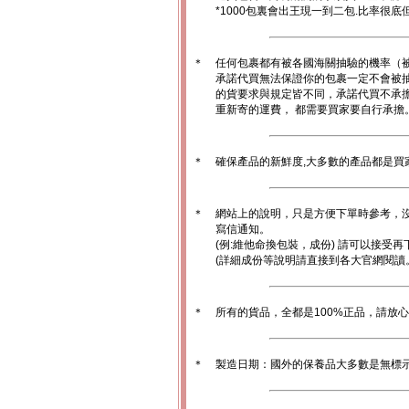
*1000包裏會出王現一到二包.比率很
＊
任何包裹都有被各國海關抽驗的機率（
承諾代買無法保證你的包裹一定不會被
的貨要求與規定皆不同，承諾代買不承
重新寄的運費， 都需要買家要自行承擔
＊
確保產品的新鮮度,大多數的產品都是買
＊
網站上的說明，只是方便下單時參考，沒
寫信通知。
(例:維他命換包裝，成份) 請可以接受再
(詳細成份等說明請直接到各大官網閱讀
＊
所有的貨品，全都是100%正品，請放
＊
製造日期：國外的保養品大多數是無標