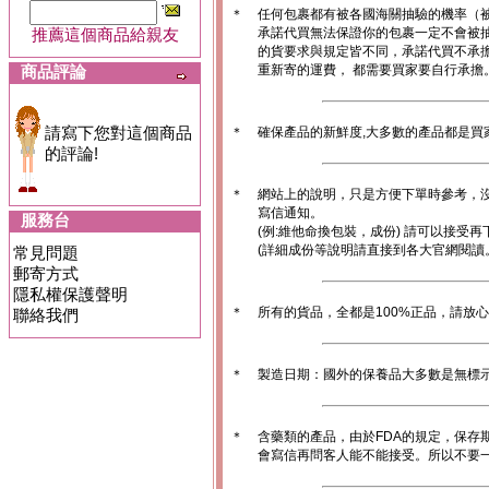
＊
任何包裹都有被各國海關抽驗的機率（
推薦這個商品給親友
承諾代買無法保證你的包裹一定不會被
的貨要求與規定皆不同，承諾代買不承
商品評論
重新寄的運費， 都需要買家要自行承擔
請寫下您對這個商品
＊
確保產品的新鮮度,大多數的產品都是買
的評論!
＊
網站上的說明，只是方便下單時參考，沒
寫信通知。
服務台
(例:維他命換包裝，成份) 請可以接受再
(詳細成份等說明請直接到各大官網閱讀
常見問題
郵寄方式
隱私權保護聲明
＊
所有的貨品，全都是100%正品，請放
聯絡我們
＊
製造日期：國外的保養品大多數是無標
＊
含藥類的產品，由於FDA的規定，保存
會寫信再問客人能不能接受。所以不要一