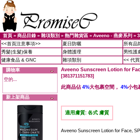
首頁
»
商品目錄
»
雜項類別
»
熱門雜貨區
»
Aveeno - 燕麥系列
»
3
<<首頁注意事項>>
夏日防曬
所有品
秀髮(生髮)保養
身體護理
男性護
健康食品 & GNC
雜項類別
<< 代
Aveeno Sunscreen Lotion for 
購物車
[381371151783]
空的...
此商品佔
4%
大包裹空間，
4%
小包
新上架商品
適用膚質: 各式 膚質
Aveeno Sunscreen Lotion for Face