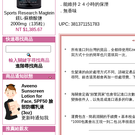
．能維持２４小時的保溼
．無香味
Sports Research Magtein
鎂L-蘇糖酸鹽
2000mg（135粒）
UPC: 381371151783
NT $1,385.67
快速尋找商品
＊
所有進口到台灣的貨品，全都得使用Ez
寫方式十分的簡單也只需填寫一次。
輸入關鍵字尋找商品
進階尋找商品
＊
生髮液的由於處埋方式不同。請確定產
商品通知狀態
尋問。銀杏退黑都會再加一些處理費。
Aveeno
Sunscreen
＊
海關會定義“頻繁買家”也會登記進口次
Lotion for
變換收件人，以免造成進口過多的印象。1
Face, SPF50 臉
部防曬乳液
(3oz)
＊
運費包含 - 簡易清關的手續費＋基本稅
更新時通知我
*1000包裏會出王現一到二包.比率很
推薦給親友