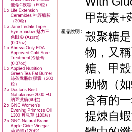
With G
他命C軟糖（60粒）
1 x
Life Extension
甲殼素+蒟
Ceramides 神經醯胺
（30粒）
1 x
Jane Iredale Triple
Eye Shadow 魅力三
產品說明 :
殼聚糖是
色眼影 (Azure)
(0.07oz)
1 x
Abreva Only FDA
物，又稱
Approved Cold Sore
Treatment 冷瘡膏
(0.07oz)
糖、甲殼
1 x
Applied Nutrition
Green Tea Fat Burner
綠茶燃脂軟膠囊（200
動物（如
粒）
2 x
Doctor's Best
Nattokinase 2000 FU
含有的一
納豆激酶(90粒)
2 x
GNC Women's
Evening Primrose Oil
提煉自蝦
1300 月見草 (180粒)
2 x
GNC Natural Brand
Apple Cider Vinegar
體中的纖
蘋果醋 (120粒)