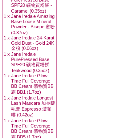
SPF20 礦物質粉餅 -
Caramel (0.35oz)
1 x
Jane Iredale Amazing
Base Loose Mineral
Powder - Bisque 蜜粉
(0.37oz)
1 x
Jane Iredale 24-Karat
Gold Dust - Gold 24K
金粉 (0.06oz)
1 x
Jane Iredale
PurePressed Base
SPF20 礦物質粉餅 -
Teakwood (0.35oz)
1 x
Jane Iredale Glow
Time Full Coverage
BB Cream 礦物質BB
霜 BB1 (1.7oz)
1 x
Jane Iredale Longest
Lash Mascara 加長睫
毛膏 Espresso 濃咖
啡 (0.42oz)
1 x
Jane Iredale Glow
Time Full Coverage
BB Cream 礦物質BB
霜 BB5 (1.7oz)