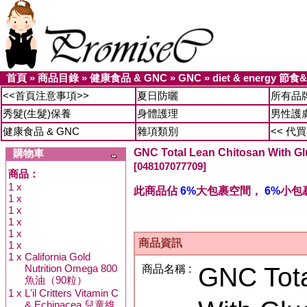
首頁
»
商品目錄
»
健康食品 & GNC
»
GNC
»
diet & energy 節
<<首頁注意事項>>
夏日防曬
所有品
秀髮(生髮)保養
身體護理
男性護
健康食品 & GNC
雜項類別
<< 代
GNC Total Lean Chitosan Wi
購物車
[048107077709]
商品：
1 x
此商品佔
6%
大包裹空間，
6%
小包
1 x
1 x
1 x
1 x
商品資訊
1 x
1 x
California Gold
Nutrition Omega 800
GNC Tota
商品名稱 :
魚油（90粒）
1 x
L'il Critters Vitamin C
& Echinacea 兒童維