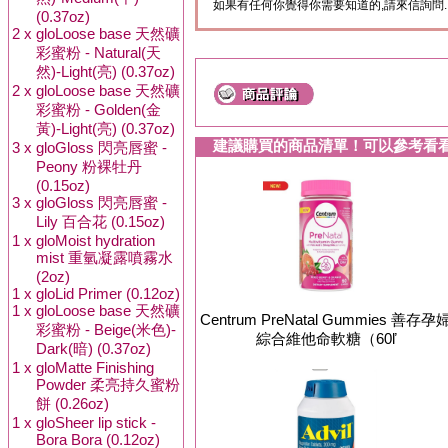
如果有任何你覺得你需要知道的,請來信詢問.
(0.37oz)
2 x
gloLoose base 天然礦
彩蜜粉 - Natural(天
然)-Light(亮) (0.37oz)
2 x
gloLoose base 天然礦
彩蜜粉 - Golden(金
黃)-Light(亮) (0.37oz)
建議購買的商品清單！可以參考看
3 x
gloGloss 閃亮唇蜜 -
Peony 粉裸牡丹
(0.15oz)
3 x
gloGloss 閃亮唇蜜 -
Lily 百合花 (0.15oz)
1 x
gloMoist hydration
mist 重氫凝露噴霧水
(2oz)
1 x
gloLid Primer (0.12oz)
1 x
gloLoose base 天然礦
Centrum PreNatal Gummies 善存孕
彩蜜粉 - Beige(米色)-
綜合維他命軟糖（60ľ
Dark(暗) (0.37oz)
1 x
gloMatte Finishing
Powder 柔亮持久蜜粉
餅 (0.26oz)
1 x
gloSheer lip stick -
Bora Bora (0.12oz)