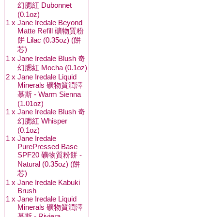
幻腮紅 Dubonnet
(0.1oz)
1 x
Jane Iredale Beyond
Matte Refill 礦物質粉
餅 Lilac (0.35oz) (餅
芯)
1 x
Jane Iredale Blush 奇
幻腮紅 Mocha (0.1oz)
2 x
Jane Iredale Liquid
Minerals 礦物質潤澤
慕斯 - Warm Sienna
(1.01oz)
1 x
Jane Iredale Blush 奇
幻腮紅 Whisper
(0.1oz)
1 x
Jane Iredale
PurePressed Base
SPF20 礦物質粉餅 -
Natural (0.35oz) (餅
芯)
1 x
Jane Iredale Kabuki
Brush
1 x
Jane Iredale Liquid
Minerals 礦物質潤澤
慕斯 - Riviera