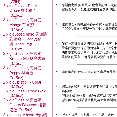
(7264)
＊
海關會定義“頻繁買家”也會登記進口次
3 x
gloGloss - Plum
變換收件人，以免造成進口過多的印象。1
Glaze 甜李釉子
(0.15oz)
3 x
gloGloss 閃亮唇蜜 -
Mango 芒果蜜
＊
運費包含 - 簡易清關的手續費＋基本稅
*1000包裏會出王現一到二包.比率很
(0.15oz)
2 x
gloLoose base 天然礦
彩蜜粉 - Honey(蜜
膚)-Medium(中)
＊
任何包裹都有被各國海關抽驗的機率（
承諾代買無法保證你的包裹一定不會被
(0.37oz)
的貨要求與規定皆不同，承諾代買不承
3 x
gloGloss 閃亮唇蜜 -
重新寄的運費， 都需要買家要自行承擔
Bronze Glo 橘亮古銅
(0.15oz)
3 x
gloGloss 閃亮唇蜜 -
＊
確保產品的新鮮度,大多數的產品都是買
Poppy 罌粟色
(0.15oz)
2 x
gloLip stick - Coral
(0.12oz)
＊
網站上的說明，只是方便下單時參考，沒
3 x
gloGloss - Rose Gold
寫信通知。
(0.15oz)
(例:維他命換包裝，成份) 請可以接受再
3 x
gloGloss 閃亮唇蜜 -
(詳細成份等說明請直接到各大官網閱讀
Cherry Blossom 櫻花
盛放 (0.15oz)
2 x
gloLoose base 天然礦
＊
所有的貨品，全都是100%正品，請放