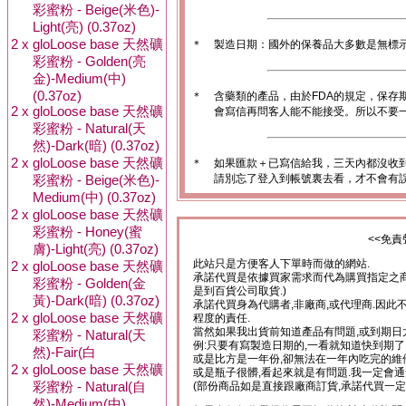
彩蜜粉 - Beige(米色)-
Light(亮) (0.37oz)
2 x
gloLoose base 天然礦
＊
製造日期：國外的保養品大多數是無標
彩蜜粉 - Golden(亮
金)-Medium(中)
(0.37oz)
＊
含藥類的產品，由於FDA的規定，保存
2 x
gloLoose base 天然礦
會寫信再問客人能不能接受。所以不要一
彩蜜粉 - Natural(天
然)-Dark(暗) (0.37oz)
2 x
gloLoose base 天然礦
＊
如果匯款＋已寫信給我，三天內都沒收
彩蜜粉 - Beige(米色)-
請別忘了登入到帳號裏去看，才不會有
Medium(中) (0.37oz)
2 x
gloLoose base 天然礦
彩蜜粉 - Honey(蜜
<<免責
膚)-Light(亮) (0.37oz)
2 x
gloLoose base 天然礦
此站只是方便客人下單時而做的網站.
承諾代買是依據買家需求而代為購買指定之商
彩蜜粉 - Golden(金
是到百貨公司取貨.)
黃)-Dark(暗) (0.37oz)
承諾代買身為代購者,非廠商,或代理商.因此
2 x
gloLoose base 天然礦
程度的責任.
當然如果我出貨前知道產品有問題,或到期日
彩蜜粉 - Natural(天
例:只要有寫製造日期的,一看就知道快到期了
然)-Fair(白
或是比方是一年份,卻無法在一年內吃完的維
2 x
gloLoose base 天然礦
或是瓶子很髒,看起來就是有問題.我一定會通
彩蜜粉 - Natural(自
(部份商品如是直接跟廠商訂貨,承諾代買一定
然)-Medium(中)