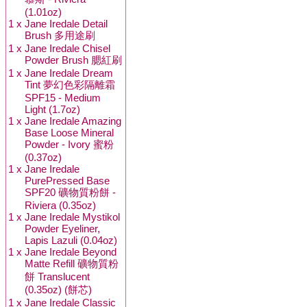
(1.01oz)
1 x
Jane Iredale Detail
Brush 多用途刷
1 x
Jane Iredale Chisel
Powder Brush 腮紅刷
1 x
Jane Iredale Dream
Tint 夢幻色彩隔離霜
SPF15 - Medium
Light (1.7oz)
1 x
Jane Iredale Amazing
Base Loose Mineral
Powder - Ivory 蜜粉
(0.37oz)
1 x
Jane Iredale
PurePressed Base
SPF20 礦物質粉餅 -
Riviera (0.35oz)
1 x
Jane Iredale Mystikol
Powder Eyeliner,
Lapis Lazuli (0.04oz)
1 x
Jane Iredale Beyond
Matte Refill 礦物質粉
餅 Translucent
(0.35oz) (餅芯)
1 x
Jane Iredale Classic