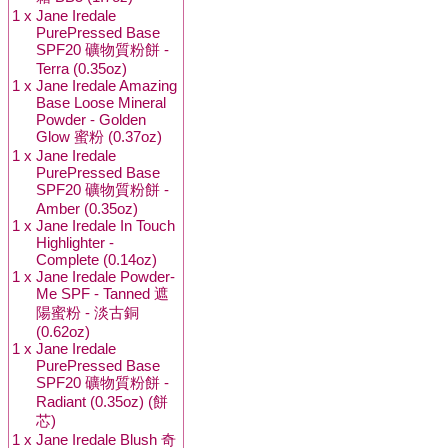
1 x
Jane Iredale
PurePressed Base
SPF20 礦物質粉餅 -
Terra (0.35oz)
1 x
Jane Iredale Amazing
Base Loose Mineral
Powder - Golden
Glow 蜜粉 (0.37oz)
1 x
Jane Iredale
PurePressed Base
SPF20 礦物質粉餅 -
Amber (0.35oz)
1 x
Jane Iredale In Touch
Highlighter -
Complete (0.14oz)
1 x
Jane Iredale Powder-
Me SPF - Tanned 遮
陽蜜粉 - 淡古銅
(0.62oz)
1 x
Jane Iredale
PurePressed Base
SPF20 礦物質粉餅 -
Radiant (0.35oz) (餅
芯)
1 x
Jane Iredale Blush 奇