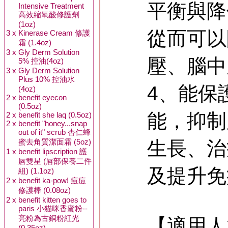
平衡與降
Intensive Treatment
高效縮氧酸修護劑
(1oz)
從而可以
3 x
Kinerase Cream 修護
霜 (1.4oz)
3 x
Gly Derm Solution
壓、腦中
5% 控油(4oz)
3 x
Gly Derm Solution
Plus 10% 控油水
4、能保
(4oz)
2 x
benefit eyecon
(0.5oz)
能，抑制
2 x
benefit she laq (0.5oz)
2 x
benefit "honey...snap
out of it" scrub 杏仁蜂
蜜去角質潔面霜 (5oz)
生長、治
1 x
benefit lipscription 護
唇雙星 (唇部保養二件
及提升免
組) (1.1oz)
2 x
benefit ka-pow! 痘痘
修護棒 (0.08oz)
2 x
benefit kitten goes to
paris 小貓咪香蜜粉--
亮粉為古銅粉紅光
【適用人
(0.35oz)