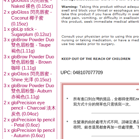
4 x
gloGloss 閃亮唇蜜 -
Naked 裸色 (0.15oz)
2 x
gloGloss 閃亮唇蜜 -
Coconut 椰子蜜
(0.15oz)
1 x
gloLip stick -
Sugarplum (0.12oz)
3 x
gloBrow Powder Duo
雙色眉粉盤 - Taupe
褐色(1.11g)
3 x
gloBrow Powder Duo
雙色眉粉盤 - Brown
咖啡 (1.11g)
UPC: 048107077709
2 x
gloGloss 閃亮唇蜜 -
Shine 光澤 (0.15oz)
3 x
gloBrow Powder Duo
雙色眉粉盤- Auburn
赤褐色(1.11g)
＊
所有進口到台灣的貨品，全都得使用Ez
2 x
gloPrecision eye
寫方式十分的簡單也只需填寫一次。
pencil - Charcoal 淡木
炭色 (0.04oz)
2 x
gloPrecision lip pencil
＊
生髮液的由於處埋方式不同。請確定產
- Petal (0.6oz)
尋問。銀杏退黑都會再加一些處理費。
1 x
gloPrecision lip pencil
- Autumn (0.6oz)