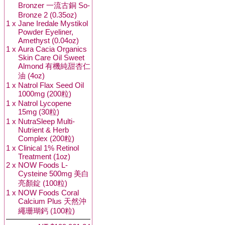
Bronzer 一流古銅 So-
Bronze 2 (0.35oz)
1 x
Jane Iredale Mystikol
Powder Eyeliner,
Amethyst (0.04oz)
1 x
Aura Cacia Organics
Skin Care Oil Sweet
Almond 有機純甜杏仁
油 (4oz)
1 x
Natrol Flax Seed Oil
1000mg (200粒)
1 x
Natrol Lycopene
15mg (30粒)
1 x
NutraSleep Multi-
Nutrient & Herb
Complex (200粒)
1 x
Clinical 1% Retinol
Treatment (1oz)
2 x
NOW Foods L-
Cysteine 500mg 美白
亮顏錠 (100粒)
1 x
NOW Foods Coral
Calcium Plus 天然沖
繩珊瑚鈣 (100粒)