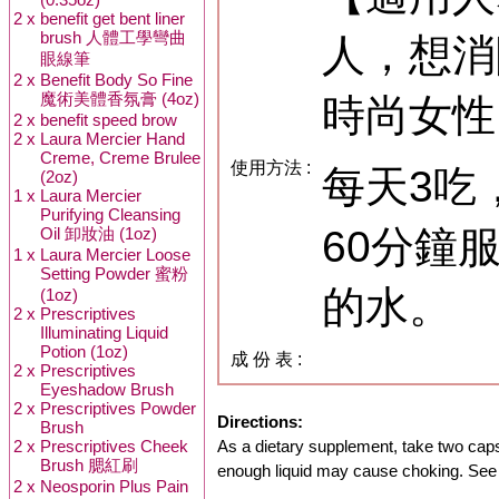
2 x
benefit get bent liner
brush 人體工學彎曲
人，想消
眼線筆
2 x
Benefit Body So Fine
魔術美體香氛膏 (4oz)
時尚女性
2 x
benefit speed brow
2 x
Laura Mercier Hand
Creme, Creme Brulee
使用方法 :
每天3吃
(2oz)
1 x
Laura Mercier
Purifying Cleansing
60分鐘
Oil 卸妝油 (1oz)
1 x
Laura Mercier Loose
Setting Powder 蜜粉
的水。
(1oz)
2 x
Prescriptives
Illuminating Liquid
Potion (1oz)
成 份 表 :
2 x
Prescriptives
Eyeshadow Brush
2 x
Prescriptives Powder
Directions:
Brush
2 x
Prescriptives Cheek
As a dietary supplement, take two capsule
Brush 腮紅刷
enough liquid may cause choking. See
2 x
Neosporin Plus Pain