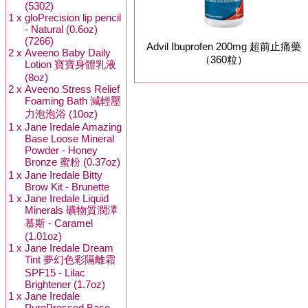
(5302)
1 x
gloPrecision lip pencil
- Natural (0.6oz)
(7266)
Advil Ibuprofen 200mg 超前止痛藥
2 x
Aveeno Baby Daily
（360粒）
Lotion 寶寶身體乳液
(8oz)
2 x
Aveeno Stress Relief
Foaming Bath 減輕壓
力泡泡浴 (10oz)
1 x
Jane Iredale Amazing
Base Loose Mineral
Powder - Honey
Bronze 蜜粉 (0.37oz)
1 x
Jane Iredale Bitty
Brow Kit - Brunette
1 x
Jane Iredale Liquid
Minerals 礦物質潤澤
慕斯 - Caramel
(1.01oz)
1 x
Jane Iredale Dream
Tint 夢幻色彩隔離霜
SPF15 - Lilac
Brightener (1.7oz)
1 x
Jane Iredale
PurePressed Base