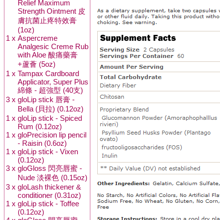
Relief Maximum
Strength Ointment 皮
膚抗菌止疼特效膏
(1oz)
1 x
Aspercreme
Analgesic Creme Rub
with Aloe 酸痛藥膏
+蘆薈 (5oz)
1 x
Tampax Cardboard
Applicator, Super Plus
綿條 - 超強型 (40支)
3 x
gloLip stick 唇膏 -
Bella (貝拉) (0.12oz)
1 x
gloLip stick - Spiced
Rum (0.12oz)
1 x
gloPrecision lip pencil
- Raisin (0.6oz)
1 x
gloLip stick - Vixen
(0.12oz)
3 x
gloGloss 閃亮唇蜜 -
Nude 淡裸色 (0.15oz)
3 x
gloLash thickener &
conditioner (0.31oz)
1 x
gloLip stick - Toffee
(0.12oz)