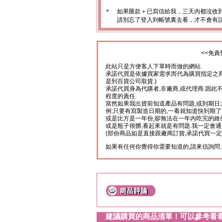
＊
如果匯款＋已寫信給我，三天內都沒收
請別忘了登入到帳號裏去看，才不會有
<<免責
此站只是方便客人下單時而做的網站.
承諾代買是依據買家需求而代為購買指定之商
是到百貨公司取貨.)
承諾代買身為代購者,非廠商,或代理商.因此
程度的責任.
當然如果我出貨前知道產品有問題,或到期日
例:只要有寫製造日期的,一看就知道快到期了
或是比方是一年份,卻無法在一年內吃完的維
或是瓶子很髒,看起來就是有問題.我一定會通
(部份商品如是直接跟廠商訂貨,承諾代買一定
如果有任何你覺得你需要知道的,請來信詢問.
建議購買的商品清單！可以參考看