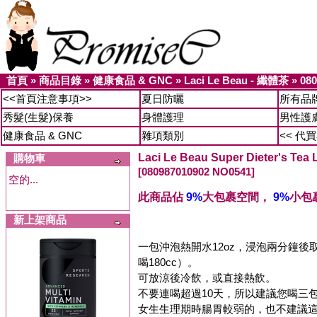
首頁
»
商品目錄
»
健康食品 & GNC
»
Laci Le Beau - 纖體茶
»
08
<<首頁注意事項>>
夏日防曬
所有品
秀髮(生髮)保養
身體護理
男性護
健康食品 & GNC
雜項類別
<< 代
Laci Le Beau Super Dieter's 
購物車
[080987010902 NO0541]
空的...
此商品佔
9%
大包裹空間，
9%
小包
新上架商品
一包沖泡熱開水12oz，浸泡兩分鐘後取
喝180cc）。
可放涼後冷飲，或直接熱飲。
不要連喝超過10天，所以建議您喝三
女生生理期時腸胃較弱的，也不建議這