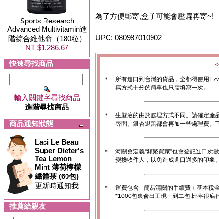
為了方便郵寄,盒子可能會壓扁再寄~!
Sports Research
Advanced Multivitamin進
UPC: 080987010902
階綜合維他命（180粒）
NT $1,286.67
快速尋找商品
＊
所有進口到台灣的貨品，全都得使用Ez
寫方式十分的簡單也只需填寫一次。
輸入關鍵字尋找商品
進階尋找商品
＊
生髮液的由於處埋方式不同。請確定產
商品通知狀態
尋問。銀杏退黑都會再加一些處理費。
Laci Le Beau
Super Dieter's
＊
海關會定義“頻繁買家”也會登記進口次
Tea Lemon
變換收件人，以免造成進口過多的印象。1
Mint 薄荷檸檬
纖體茶 (60包)
更新時通知我
＊
運費包含 - 簡易清關的手續費＋基本稅
*1000包裏會出王現一到二包.比率很
推薦給親友