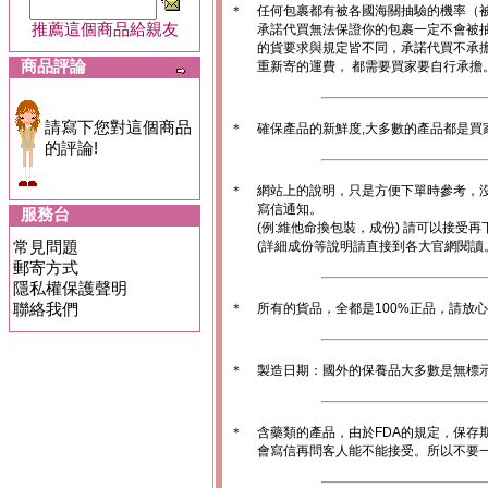
＊
任何包裹都有被各國海關抽驗的機率（
推薦這個商品給親友
承諾代買無法保證你的包裹一定不會被
的貨要求與規定皆不同，承諾代買不承
商品評論
重新寄的運費， 都需要買家要自行承擔
請寫下您對這個商品
＊
確保產品的新鮮度,大多數的產品都是買
的評論!
＊
網站上的說明，只是方便下單時參考，沒
寫信通知。
服務台
(例:維他命換包裝，成份) 請可以接受再
常見問題
(詳細成份等說明請直接到各大官網閱讀
郵寄方式
隱私權保護聲明
聯絡我們
＊
所有的貨品，全都是100%正品，請放
＊
製造日期：國外的保養品大多數是無標
＊
含藥類的產品，由於FDA的規定，保存
會寫信再問客人能不能接受。所以不要一