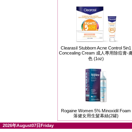
Clearasil Stubborn Acne Control 5in1
Concealing Cream 成人專用除痘膏-
色 (1oz)
Rogaine Women 5% Minoxidil Foam
落健女用生髮幕絲(2罐)
2026年August07日Friday