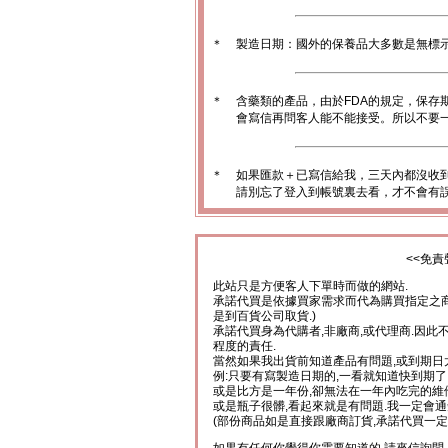
＊
製造日期：國外的保養品大多數是無標
＊
含藥類的產品，由於FDA的規定，保存
會寫信再問客人能不能接受。所以不要一
＊
如果匯款＋已寫信給我，三天內都沒收
請別忘了登入到帳號裏去看，才不會有
<<免責
此站只是方便客人下單時而做的網站.
承諾代買是依據買家需求而代為購買指定之商
是到百貨公司取貨.)
承諾代買身為代購者,非廠商,或代理商.因此
程度的責任.
當然如果我出貨前知道產品有問題,或到期日
例:只要有寫製造日期的,一看就知道快到期了
或是比方是一年份,卻無法在一年內吃完的維
或是瓶子很髒,看起來就是有問題.我一定會通
(部份商品如是直接跟廠商訂貨,承諾代買一定