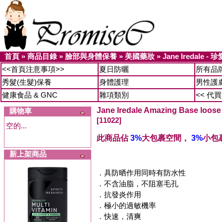
首頁
»
商品目錄
»
臉部與身體保養
»
美國藥妝
»
Jane Iredale 
<<首頁注意事項>>
夏日防曬
所有品
秀髮(生髮)保養
身體護理
男性護
健康食品 & GNC
雜項類別
<< 代
Jane Iredale Amazing Base loose
購物車
[11022]
空的...
此商品佔
3%
大包裹空間，
3%
小包
新上架商品
．具防晒作用同時有防水性
．不含油脂，不阻塞毛孔
．抗發炎作用
．極小的過敏機率
．快速，清爽