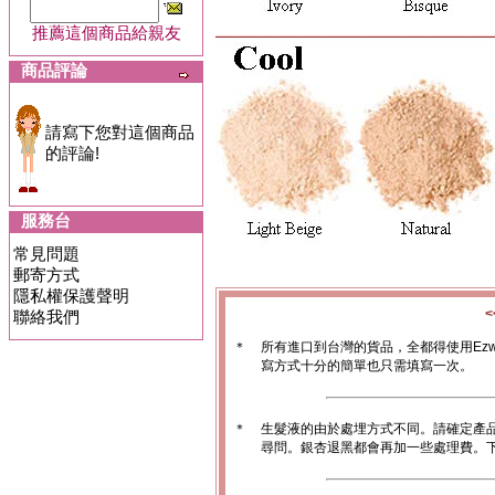
推薦這個商品給親友
商品評論
請寫下您對這個商品
的評論!
服務台
常見問題
郵寄方式
隱私權保護聲明
聯絡我們
＊
所有進口到台灣的貨品，全都得使用Ez
寫方式十分的簡單也只需填寫一次。
＊
生髮液的由於處埋方式不同。請確定產
尋問。銀杏退黑都會再加一些處理費。