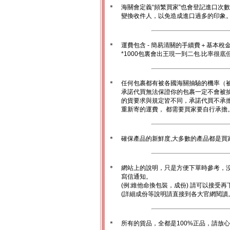
＊
海關會定義“頻繁買家”也會登記進口次
變換收件人，以免造成進口過多的印象。1
＊
運費包含 - 簡易清關的手續費＋基本稅
*1000包裏會出王現一到二包.比率很
＊
任何包裹都有被各國海關抽驗的機率（
承諾代買無法保證你的包裹一定不會被
的貨要求與規定皆不同，承諾代買不承
重新寄的運費， 都需要買家要自行承擔
＊
確保產品的新鮮度,大多數的產品都是買
＊
網站上的說明，只是方便下單時參考，沒
寫信通知。
(例:維他命換包裝，成份) 請可以接受再
(詳細成份等說明請直接到各大官網閱讀
＊
所有的貨品，全都是100%正品，請放