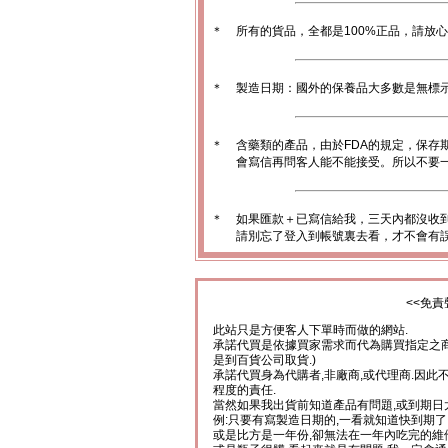
＊
所有的貨品，全都是100%正品，請放
＊
製造日期：國外的保養品大多數是無標
＊
含藥類的產品，由於FDA的規定，保存
會寫信再問客人能不能接受。所以不要一
＊
如果匯款＋已寫信給我，三天內都沒收
請別忘了登入到帳號裏去看，才不會有
<<免責
此站只是方便客人下單時而做的網站.
承諾代買是依據買家需求而代為購買指定之商
是到百貨公司取貨.)
承諾代買身為代購者,非廠商,或代理商.因此
程度的責任.
當然如果我出貨前知道產品有問題,或到期日
例:只要有寫製造日期的,一看就知道快到期了
或是比方是一年份,卻無法在一年內吃完的維