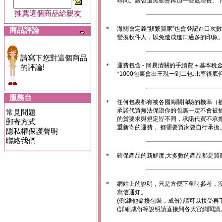
尋問。銀杏退黑都會再加一些處理費。
推薦這個商品給親友
＊
海關會定義“頻繁買家”也會登記進口次
商品評論
變換收件人，以免造成進口過多的印象。1
請寫下您對這個商品
＊
運費包含 - 簡易清關的手續費＋基本稅
的評論!
*1000包裏會出王現一到二包.比率很
服務台
＊
任何包裹都有被各國海關抽驗的機率（
承諾代買無法保證你的包裹一定不會被
常見問題
的貨要求與規定皆不同，承諾代買不承
郵寄方式
重新寄的運費， 都需要買家要自行承擔
隱私權保護聲明
聯絡我們
＊
確保產品的新鮮度,大多數的產品都是買
＊
網站上的說明，只是方便下單時參考，沒
寫信通知。
(例:維他命換包裝，成份) 請可以接受再
(詳細成份等說明請直接到各大官網閱讀