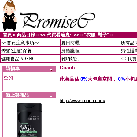
首頁
»
商品目錄
»
<< 代買看這裏~ >>
»
"衣服, 鞋子"
»
<<首頁注意事項>>
夏日防曬
所有品
秀髮(生髮)保養
身體護理
男性護
健康食品 & GNC
雜項類別
<< 代
Coach
購物車
空的...
此商品佔
0%
大包裹空間，
0%
小包
新上架商品
http://www.coach.com/