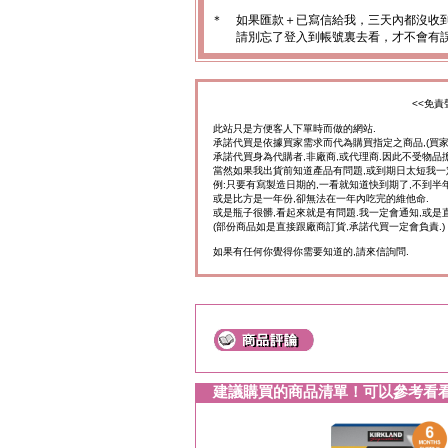
＊
如果匯款＋已寫信給我，三天內都沒收
請別忘了登入到帳號裏去看，才不會有
<<免責
此站只是方便客人下單時而做的網站.
承諾代買是依據買家需求而代為購買指定之商品,(買
承諾代買身為代購者,非廠商,或代理商.因此不受物品
當然如果我出貨前知道產品有問題,或到期日太短我一
例:只要有寫製造日期的,一看就知道快到期了,不到半年
或是比方是一年份,卻無法在一年內吃完的維他命.
或是瓶子很髒,看起來就是有問題.我一定會通知,或是
(部份商品如是直接跟廠商訂貨,承諾代買一定會負責.)
如果有任何你覺得你需要知道的,請來信詢問.
建議購買的商品清單！可以參考看