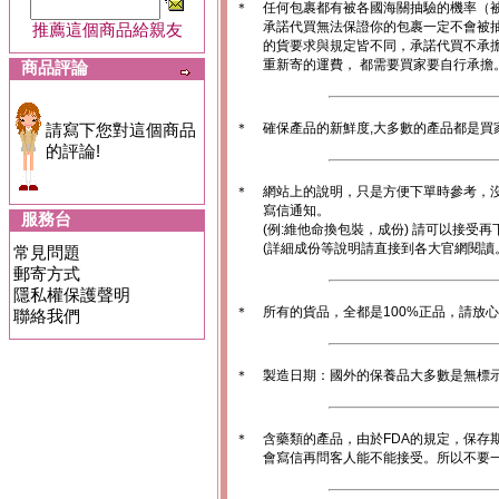
＊
任何包裹都有被各國海關抽驗的機率（
承諾代買無法保證你的包裹一定不會被
推薦這個商品給親友
的貨要求與規定皆不同，承諾代買不承
重新寄的運費， 都需要買家要自行承擔
商品評論
請寫下您對這個商品
＊
確保產品的新鮮度,大多數的產品都是買
的評論!
＊
網站上的說明，只是方便下單時參考，沒
寫信通知。
服務台
(例:維他命換包裝，成份) 請可以接受再
(詳細成份等說明請直接到各大官網閱讀
常見問題
郵寄方式
隱私權保護聲明
＊
所有的貨品，全都是100%正品，請放
聯絡我們
＊
製造日期：國外的保養品大多數是無標
＊
含藥類的產品，由於FDA的規定，保存
會寫信再問客人能不能接受。所以不要一