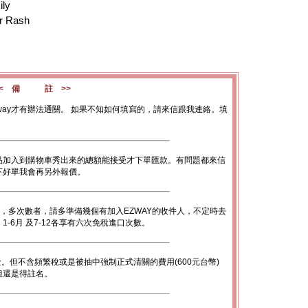
ily
r Rash
<< 備 註 >>
way才有辦法通關。 如果不知如何填寫的，請來信跟我連絡。填
品加入到購物車秀出來的總額能接受才下單匯款。有問題都來信
下好單我會再另外報價。
數，多次數者，請多準備幾個有加入EZWAY的收件人，不定時去
-6月 及7-12各享有六次免稅進口次數。
金。但不含頻繁稅或是被抽中強制正式清關的費用(600元台幣)
底但還是得註名。