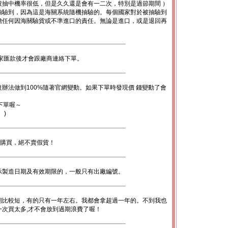
被抽中機率很低，但是久久還是會有一二次，特別是過節期間 ）
抽驗到，因為這是海關系統隨機抽驗的。每個國家對於被抽驗到
擔任何因海關驗貨或不準進口的責任。無論是進口，或是退回再
。
家匯款後才會跟廠商連絡下單。
辦法做到100%隨著官網變動。如果下單時發現價 錢變動了會
下單喔～
。)
心購買，絕不賣假貨！
示製造日期及有效期限的，一般只有出廠編號。
期比較短，有的只有一年左右。我都會拿超過一年的。不到我也
次買太多,才不會放到過期浪費了喔！