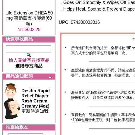
．Goes On Smoothly & Wipes Off Eas
．Helps Heal, Soothe & Prevent Diape
Life Extension DHEA 50
mg 荷爾蒙支持膠囊(60
UPC: 074300003016
粒)
NT $602.25
快速尋找商品
＊
所有進口到台灣的貨品，全都得使用Ez
寫方式十分的簡單也只需填寫一次。
輸入關鍵字尋找商品
進階尋找商品
＊
生髮液的由於處埋方式不同。請確定產
尋問。銀杏退黑都會再加一些處理費。
商品通知狀態
Desitin Rapid
＊
海關會定義“頻繁買家”也會登記進口次
Relief Diaper
變換收件人，以免造成進口過多的印象。1
Rash Cream,
Creamy (4oz)
更新時通知我
＊
運費包含 - 簡易清關的手續費＋基本稅
*1000包裏會出王現一到二包.比率很
推薦給親友