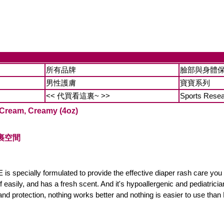
所有品牌
臉部與身體
男性護膚
寶寶系列
<< 代買看這裏~ >>
Sports Rese
 Cream, Creamy (4oz)
裹空間
 is specially formulated to provide the effective diaper rash care yo
 easily, and has a fresh scent. And it's hypoallergenic and pediatrician
and protection, nothing works better and nothing is easier to use tha