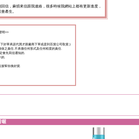
到回信，麻煩來信跟我連絡，很多時候我網站上都有更新進度，
誤會產生。
聲明>>
家下好單承諾代買才跟廠商下單或是到百貨公司取貨.)
擔保之責任.不承擔任何形式及任何程度的責任.
定會先寫信通知的.
的.
直接幫你換好貨.
看喔