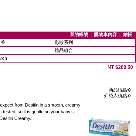
我的帳號
|
購物車內容
|
結帳
保養
彩妝系列
禮品組合
arch
NT $280.50
商品積點:
0
介紹人積點:
0
u expect from Desitin in a smooth, creamy
-tested, so it is gentle on your baby's
n Desitin Creamy.