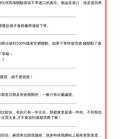
擔任何因海關驗貨或不準進口的責任。無論是進口，或是退回再
。
家匯款後才會跟廠商連絡下單。
辦法做到100%隨著官網變動。如果下單時發現價 錢變動了會
下單喔～
。)
心購買，絕不賣假貨！
示製造日期及有效期限的，一般只有出廠編號。
期比較短，有的只有一年左右。我都會拿超過一年的。不到我也
次買太多,才不會放到過期浪費了喔！
到回信，麻煩來信跟我連絡，很多時候我網站上都有更新進度，