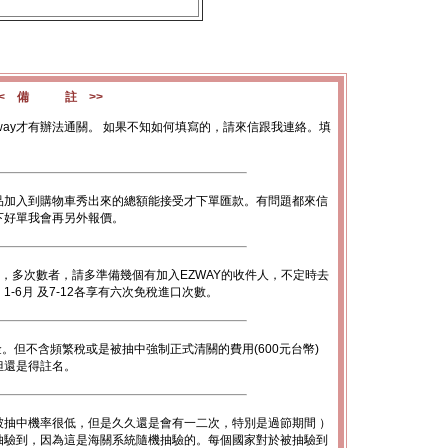
<< 備 註 >>
way才有辦法通關。 如果不知如何填寫的，請來信跟我連絡。填
品加入到購物車秀出來的總額能接受才下單匯款。有問題都來信
下好單我會再另外報價。
數，多次數者，請多準備幾個有加入EZWAY的收件人，不定時去
-6月 及7-12各享有六次免稅進口次數。
金。但不含頻繁稅或是被抽中強制正式清關的費用(600元台幣)
底但還是得註名。
被抽中機率很低，但是久久還是會有一二次，特別是過節期間 ）
抽驗到，因為這是海關系統隨機抽驗的。每個國家對於被抽驗到