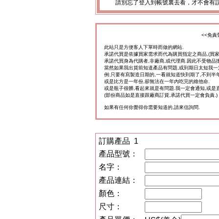
請別忘了登入到帳號裏去看，才不會有
<<免責
此站只是方便客人下單時而做的網站.
承諾代買是依據買家需求而代為購買指定之商品,(買
承諾代買身為代購者,非廠商,或代理商.因此不受物品
當然如果我出貨前知道產品有問題,或到期日太短我一
例:只要有寫製造日期的,一看就知道快到期了,不到半年
或是比方是一年份,卻無法在一年內吃完的維他命.
或是瓶子很髒,看起來就是有問題.我一定會通知,或是
(部份商品如是直接跟廠商訂貨,承諾代買一定會負責.)
如果有任何你覺得你需要知道的,請來信詢問.
訂購產品 1
產品型號：
名字：
產品連結：
顏色：
尺寸：