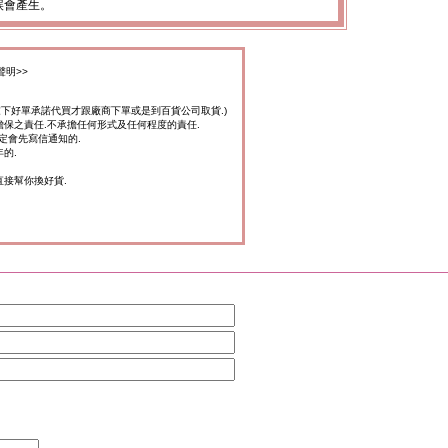
誤會產生。
聲明>>
家下好單承諾代買才跟廠商下單或是到百貨公司取貨.)
擔保之責任.不承擔任何形式及任何程度的責任.
定會先寫信通知的.
的.
直接幫你換好貨.