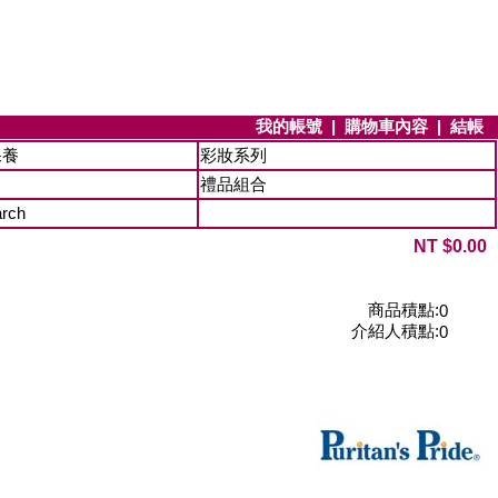
我的帳號
|
購物車內容
|
結帳
保養
彩妝系列
禮品組合
arch
NT $0.00
商品積點:
0
介紹人積點:
0