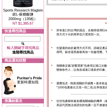
Sports Research Magtein
鎂L-蘇糖酸鹽
2000mg（135粒）
NT $1,385.67
＊
所有進口到台灣的貨品，全都得使用Ez
快速尋找商品
寫方式十分的簡單也只需填寫一次。
輸入關鍵字尋找商品
＊
生髮液的由於處埋方式不同。請確定產
進階尋找商品
尋問。銀杏退黑都會再加一些處理費。
商品通知狀態
＊
海關會定義“頻繁買家”也會登記進口次
變換收件人，以免造成進口過多的印象。1
Puritan's Pride
更新時通知我
＊
運費包含 - 簡易清關的手續費＋基本稅
*1000包裏會出王現一到二包.比率很
推薦給親友
＊
任何包裹都有被各國海關抽驗的機率（
承諾代買無法保證你的包裹一定不會被