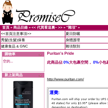
首頁
»
商品目錄
»
<< 代買看這裏~ >>
»
"雜項"
»
<<首頁注意事項>>
夏日防曬
秀髮(生髮)保養
身體護理
健康食品 & GNC
雜項類別
Puritan's Pride
購物車
空的...
此商品佔
0%
大包裹空間，
0%
小包
新上架商品
http://www.puritan.com/
運費: