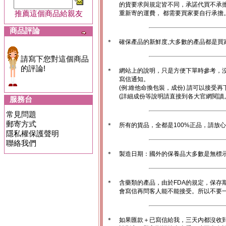
的貨要求與規定皆不同，承諾代買不承
推薦這個商品給親友
重新寄的運費， 都需要買家要自行承擔
商品評論
＊
確保產品的新鮮度,大多數的產品都是買
請寫下您對這個商品
的評論!
＊
網站上的說明，只是方便下單時參考，沒
寫信通知。
(例:維他命換包裝，成份) 請可以接受再
(詳細成份等說明請直接到各大官網閱讀
服務台
常見問題
郵寄方式
＊
所有的貨品，全都是100%正品，請放
隱私權保護聲明
聯絡我們
＊
製造日期：國外的保養品大多數是無標
＊
含藥類的產品，由於FDA的規定，保存
會寫信再問客人能不能接受。所以不要一
＊
如果匯款＋已寫信給我，三天內都沒收