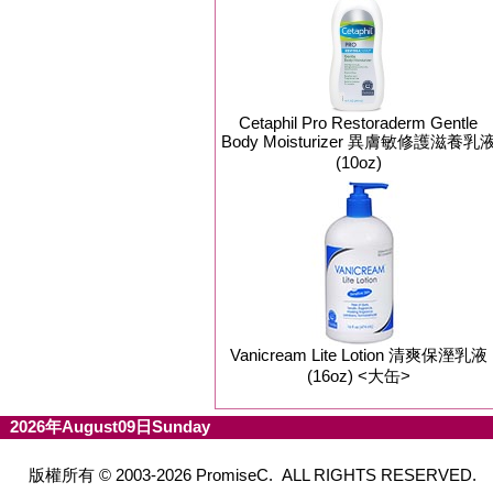
Cetaphil Pro Restoraderm Gentle
Body Moisturizer 異膚敏修護滋養乳
(10oz)
Vanicream Lite Lotion 清爽保溼乳液
(16oz) <大缶>
2026年August09日Sunday
版權所有 © 2003-2026 PromiseC. ALL RIGHTS RESERVED