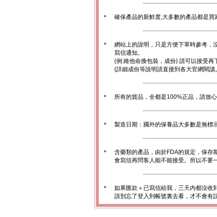
＊
確保產品的新鮮度,大多數的產品都是買
＊
網站上的說明，只是方便下單時參考，沒
寫信通知。
(例:維他命換包裝，成份) 請可以接受再
(詳細成份等說明請直接到各大官網閱讀
＊
所有的貨品，全都是100%正品，請放
＊
製造日期：國外的保養品大多數是無標
＊
含藥類的產品，由於FDA的規定，保存
會寫信再問客人能不能接受。所以不要一
＊
如果匯款＋已寫信給我，三天內都沒收
請別忘了登入到帳號裏去看，才不會有