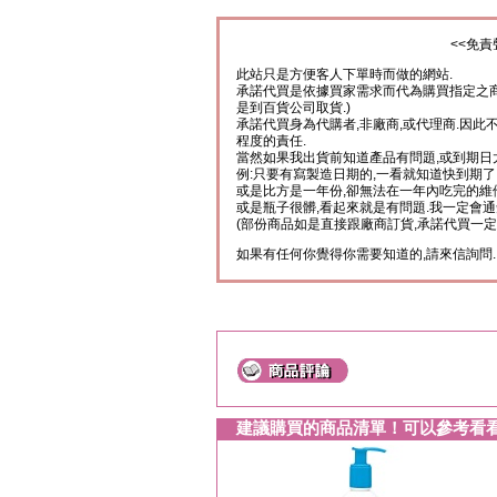
<<免責
此站只是方便客人下單時而做的網站.
承諾代買是依據買家需求而代為購買指定之商
是到百貨公司取貨.)
承諾代買身為代購者,非廠商,或代理商.因此
程度的責任.
當然如果我出貨前知道產品有問題,或到期日
例:只要有寫製造日期的,一看就知道快到期了
或是比方是一年份,卻無法在一年內吃完的維
或是瓶子很髒,看起來就是有問題.我一定會通
(部份商品如是直接跟廠商訂貨,承諾代買一定
如果有任何你覺得你需要知道的,請來信詢問.
建議購買的商品清單！可以參考看