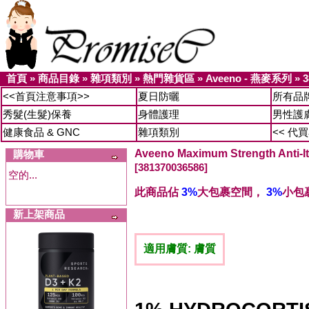
首頁
»
商品目錄
»
雜項類別
»
熱門雜貨區
»
Aveeno - 燕麥系列
»
3
<<首頁注意事項>>
夏日防曬
所有品
秀髮(生髮)保養
身體護理
男性護
健康食品 & GNC
雜項類別
<< 代
Aveeno Maximum Strength Anti-
購物車
[381370036586]
空的...
此商品佔
3%
大包裹空間，
3%
小包
新上架商品
適用膚質: 膚質