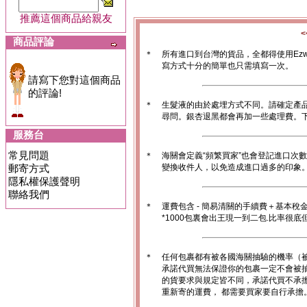
推薦這個商品給親友
商品評論
＊
所有進口到台灣的貨品，全都得使用Ez
寫方式十分的簡單也只需填寫一次。
請寫下您對這個商品
的評論!
＊
生髮液的由於處埋方式不同。請確定產
尋問。銀杏退黑都會再加一些處理費。
服務台
常見問題
＊
海關會定義“頻繁買家”也會登記進口次
郵寄方式
變換收件人，以免造成進口過多的印象。1
隱私權保護聲明
聯絡我們
＊
運費包含 - 簡易清關的手續費＋基本稅
*1000包裏會出王現一到二包.比率很
＊
任何包裹都有被各國海關抽驗的機率（
承諾代買無法保證你的包裹一定不會被
的貨要求與規定皆不同，承諾代買不承
重新寄的運費， 都需要買家要自行承擔