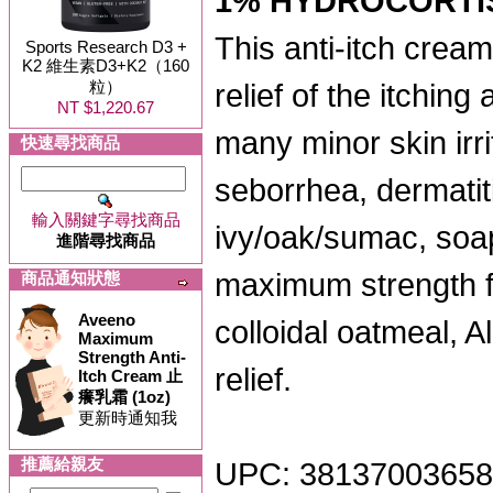
1% HYDROCORTIS
This anti-itch crea
Sports Research D3 +
K2 維生素D3+K2（160
粒）
relief of the itchin
NT $1,220.67
many minor skin irr
快速尋找商品
seborrhea, dermatiti
輸入關鍵字尋找商品
ivy/oak/sumac, soap
進階尋找商品
maximum strength fo
商品通知狀態
Aveeno
colloidal oatmeal, A
Maximum
Strength Anti-
relief.
Itch Cream 止
癢乳霜 (1oz)
更新時通知我
推薦給親友
UPC: 3813700365