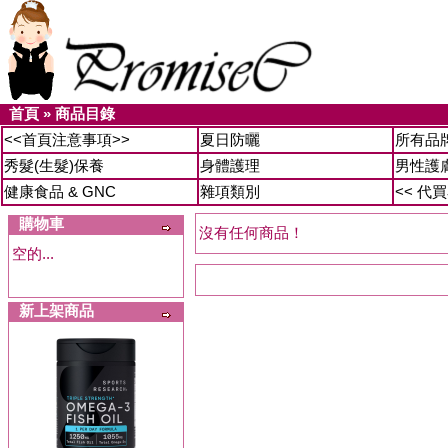
首頁
»
商品目錄
<<首頁注意事項>>
夏日防曬
所有品
秀髮(生髮)保養
身體護理
男性護
健康食品 & GNC
雜項類別
<< 代
購物車
沒有任何商品！
空的...
新上架商品