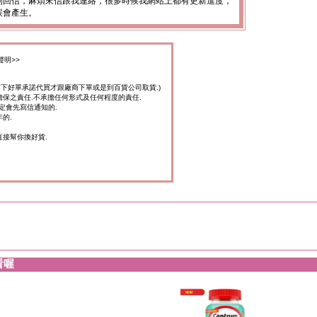
到回信，麻煩來信跟我連絡，很多時候我網站上都有更新進度，
誤會產生。
聲明>>
家下好單承諾代買才跟廠商下單或是到百貨公司取貨.)
擔保之責任.不承擔任何形式及任何程度的責任.
定會先寫信通知的.
的.
直接幫你換好貨.
看喔