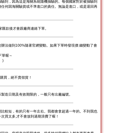
抽驗到，因為這是海關系統隨機抽驗的。每個國家對於被抽驗到
擔任何因海關驗貨或不準進口的責任。無論是進口，或是退回再
。
家匯款後才會跟廠商連絡下單。
辦法做到100%隨著官網變動。如果下單時發現價 錢變動了會
下單喔～
。)
心購買，絕不賣假貨！
示製造日期及有效期限的，一般只有出廠編號。
期比較短，有的只有一年左右。我都會拿超過一年的。不到我也
次買太多,才不會放到過期浪費了喔！