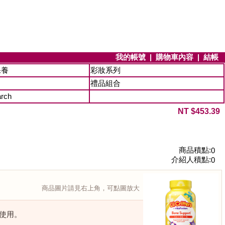
我的帳號
|
購物車內容
|
結帳
保養
彩妝系列
禮品組合
arch
NT $453.39
商品積點:
0
介紹人積點:
0
商品圖片請見右上角，可點圖放大
充使用。