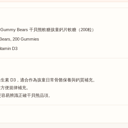
lcium D3 Gummy Bears 干貝熊軟糖孩童鈣片軟糖（200粒）
y Bears, 200 Gummies
itamin D3
片軟糖搭配維生素 D3，適合作為孩童日常骨骼保養與鈣質補充。
裝方便規律補充。
更容易辨識正確干貝熊品項。