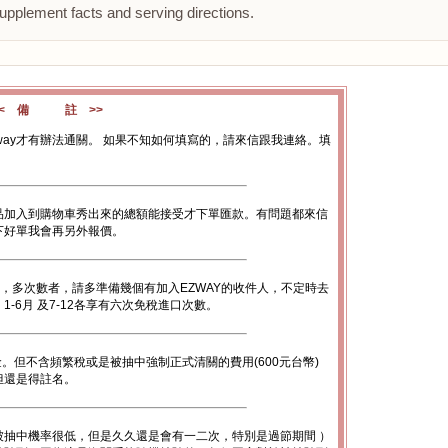
upplement facts and serving directions.
<< 備 註 >>
way才有辦法通關。 如果不知如何填寫的，請來信跟我連絡。填
品加入到購物車秀出來的總額能接受才下單匯款。有問題都來信
下好單我會再另外報價。
數，多次數者，請多準備幾個有加入EZWAY的收件人，不定時去
-6月 及7-12各享有六次免稅進口次數。
金。但不含頻繁稅或是被抽中強制正式清關的費用(600元台幣)
底但還是得註名。
被抽中機率很低，但是久久還是會有一二次，特別是過節期間 ）