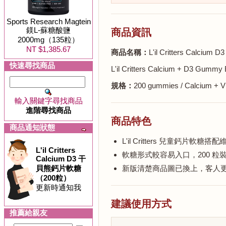
Sports Research Magtein
鎂L-蘇糖酸鹽
商品資訊
2000mg（135粒）
NT $1,385.67
商品名稱：
L'il Critters Ca
快速尋找商品
L'il Critters Calcium + D3 Gumm
規格：
200 gummies / Calcium + V
輸入關鍵字尋找商品
進階尋找商品
商品特色
商品通知狀態
L'il Critters 兒童鈣
L'il Critters
軟糖形式較容易入口，200 粒
Calcium D3 干
貝熊鈣片軟糖
新版清楚商品圖已換上，客人
（200粒）
更新時通知我
建議使用方式
推薦給親友