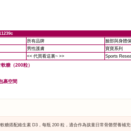
11239c
所有品牌
臉部與身體
男性護膚
寶寶系列
<< 代買看這裏~ >>
Sports Rese
貝熊鈣片軟糖（200粒）
包裹空間
rs 兒童鈣片軟糖搭配維生素 D3，每瓶 200 粒，適合作為孩童日常骨骼營養補