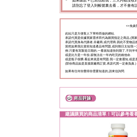
＊
如果匯款＋已寫信給我，三天內都沒收
請別忘了登入到帳號裏去看，才不會有
<<免責
此站只是方便客人下單時而做的網站.
承諾代買是依據買家需求而代為購買指定之商品,(買
承諾代買身為代購者,非廠商,或代理商.因此不受物品
當然如果我出貨前知道產品有問題,或到期日太短我一
例:只要有寫製造日期的,一看就知道快到期了,不到半年
或是比方是一年份,卻無法在一年內吃完的維他命.
或是瓶子很髒,看起來就是有問題.我一定會通知,或是
(部份商品如是直接跟廠商訂貨,承諾代買一定會負責.)
如果有任何你覺得你需要知道的,請來信詢問.
建議購買的商品清單！可以參考看