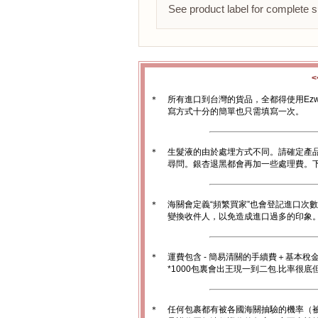
See product label for complete s
＊
所有進口到台灣的貨品，全都得使用Ez
寫方式十分的簡單也只需填寫一次。
＊
生髮液的由於處埋方式不同。請確定產
尋問。銀杏退黑都會再加一些處理費。
＊
海關會定義“頻繁買家”也會登記進口次
變換收件人，以免造成進口過多的印象。1
＊
運費包含 - 簡易清關的手續費＋基本稅
*1000包裏會出王現一到二包.比率很
＊
任何包裹都有被各國海關抽驗的機率（