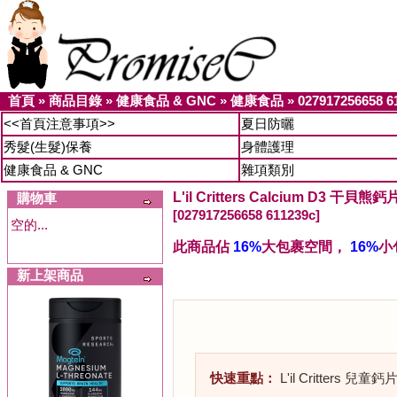
首頁
»
商品目錄
»
健康食品 & GNC
»
健康食品
»
027917256658 6
<<首頁注意事項>>
夏日防曬
秀髮(生髮)保養
身體護理
健康食品 & GNC
雜項類別
L'il Critters Calcium D3 干
購物車
[027917256658 611239c]
空的...
此商品佔
16%
大包裹空間，
16%
小
新上架商品
快速重點：
L'il Critte