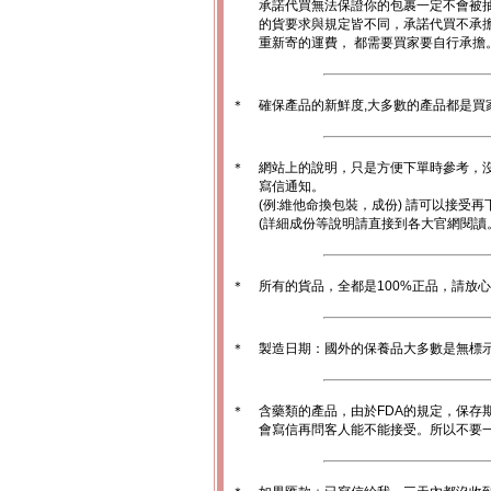
承諾代買無法保證你的包裹一定不會被
的貨要求與規定皆不同，承諾代買不承
重新寄的運費， 都需要買家要自行承擔
＊
確保產品的新鮮度,大多數的產品都是買
＊
網站上的說明，只是方便下單時參考，沒
寫信通知。
(例:維他命換包裝，成份) 請可以接受再
(詳細成份等說明請直接到各大官網閱讀
＊
所有的貨品，全都是100%正品，請放
＊
製造日期：國外的保養品大多數是無標
＊
含藥類的產品，由於FDA的規定，保存
會寫信再問客人能不能接受。所以不要一