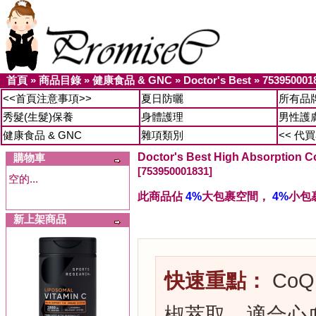
首頁
»
商品目錄
»
健康食品 & GNC
»
Doctor's Best
»
753950001
<<首頁注意事項>>
夏日防曬
所有品
秀髮(生髮)保養
身體護理
男性護
健康食品 & GNC
雜項類別
<< 代
Doctor's Best High Absorpti
購物車
[753950001831]
空的...
此商品佔
4%
大包裹空間，
4%
小包
新上架商品
快速重點：
CoQ1
椒萃取，適合心