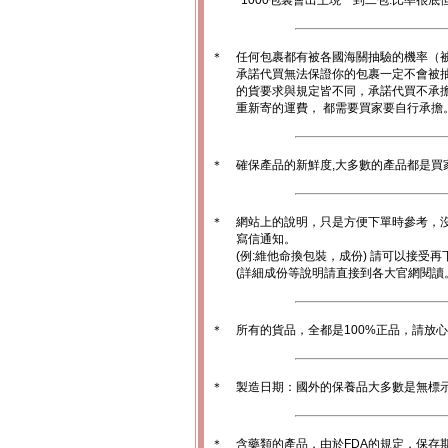
*1000包裏會出王現一到二包.比率很
＊
任何包裹都有被各國海關抽驗的機率（
承諾代買無法保證你的包裹一定不會被
的貨要求與規定皆不同，承諾代買不承
重新寄的運費， 都需要買家要自行承擔
＊
確保產品的新鮮度,大多數的產品都是買
＊
網站上的說明，只是方便下單時參考，沒
寫信通知。
(例:維他命換包裝，成份) 請可以接受再
(詳細成份等說明請直接到各大官網閱讀
＊
所有的貨品，全都是100%正品，請放
＊
製造日期：國外的保養品大多數是無標
＊
含藥類的產品，由於FDA的規定，保存