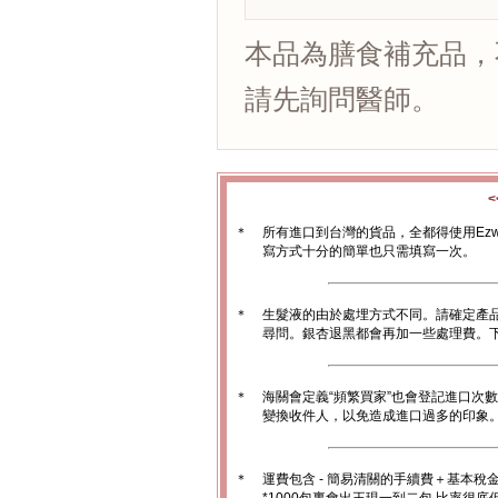
本品為膳食補充品，
請先詢問醫師。
＊
所有進口到台灣的貨品，全都得使用Ez
寫方式十分的簡單也只需填寫一次。
＊
生髮液的由於處埋方式不同。請確定產
尋問。銀杏退黑都會再加一些處理費。
＊
海關會定義“頻繁買家”也會登記進口次
變換收件人，以免造成進口過多的印象。1
＊
運費包含 - 簡易清關的手續費＋基本稅