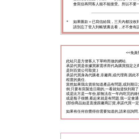
會寫信再問客人能不能接受。所以不要一
＊
如果匯款＋已寫信給我，三天內都沒收
請別忘了登入到帳號裏去看，才不會有
<<免責
此站只是方便客人下單時而做的網站.
承諾代買是依據買家需求而代為購買指定之商
是到百貨公司取貨.)
承諾代買身為代購者,非廠商,或代理商.因此
程度的責任.
當然如果我出貨前知道產品有問題,或到期日
例:只要有寫製造日期的,一看就知道快到期了
或是比方是一年份,卻無法在一年內吃完的維
或是瓶子很髒,看起來就是有問題.我一定會通
(部份商品如是直接跟廠商訂貨,承諾代買一定
如果有任何你覺得你需要知道的,請來信詢問.